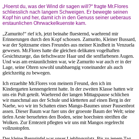
„Hoerst du, was der Wind dir sagen will?“ fragte Mr.Flores
schliesslich nach langem Schweigen. Er bewegte seinen
Kopf hin und her, damit ich in den Genuss seiner ueberaus
erstaunlichen Ohrwackelkuenste kam.
„Zamurito!“ rief ich, jetzt beinahe fluesternd, waehrend mir
Erinnerungen durch den Kopf schossen. Zamurito, Kleiner Bussard,
war der Spitzname eines Freundes aus meiner Kindheit in Venzuela
gewesen. Mr.Flores hatte die gleichen delikaten vogelhaften
Gesichtszuege, das tiefschwarze Haar und die senffarbenen Augen.
Und was am erstaunlichsten war, wie Zamurito war auch er in der
Lage, seine Ohren sowohl unabhaengig voneinander als auch
gleichzeitig zu bewegen.
Ich erzaehlte Mr.Flores von meinem Freund, den ich im
Kindergarten kennengelernt hatte. In der zweiten Klasse hatten wir
uns ein Pult geteilt. Waehrend der langen Mittagspause schlichen
wir manchmal aus der Schule und kletterten auf einen Berg in der
Naehe, wo wir im Schatten eines Mango-Baumes unser Pausenbrot
assen. Dieser Baum war fuer uns der groesste Baum der Welt; seine
tiefen Aeste beruehrten den Boden, seine hoechsten streiften die
Wolken. Zur Erntezeit pflegten wir uns mit Mangos regelrecht
vollzustopfen.
Der kleine Berggipfel war unser Lieblingsplatz. Bis zu jenem Tag,