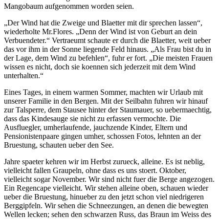
Mangobaum aufgenommen worden seien.
„Der Wind hat die Zweige und Blaetter mit dir sprechen lassen“,
wiederholte Mr.Flores. „Denn der Wind ist von Geburt an dein
Verbuendeter.“ Vertraeumt schaute er durch die Blaetter, weit ueber
das vor ihm in der Sonne liegende Feld hinaus. „Als Frau bist du in
der Lage, dem Wind zu befehlen“, fuhr er fort. „Die meisten Frauen
wissen es nicht, doch sie koennen sich jederzeit mit dem Wind
unterhalten.“
Eines Tages, in einem warmen Sommer, machten wir Urlaub mit
unserer Familie in den Bergen. Mit der Seilbahn fuhren wir hinauf
zur Talsperre, dem Stausee hinter der Staumauer, so uebermaechtig,
dass das Kindesauge sie nicht zu erfassen vermochte. Die
Ausfluegler, umherlaufende, jauchzende Kinder, Eltern und
Pensionistenpaare gingen umher, schossen Fotos, lehnten an der
Bruestung, schauten ueber den See.
Jahre spaeter kehren wir im Herbst zurueck, alleine. Es ist neblig,
vielleicht fallen Graupeln, ohne dass es uns stoert. Oktober,
vielleicht sogar November. Wir sind nicht fuer die Berge angezogen.
Ein Regencape vielleicht. Wir stehen alleine oben, schauen wieder
ueber die Bruestung, hinueber zu den jetzt schon viel niedrigeren
Berggipfeln. Wir sehen die Schneezungen, an denen die bewegten
Wellen lecken; sehen den schwarzen Russ, das Braun im Weiss des