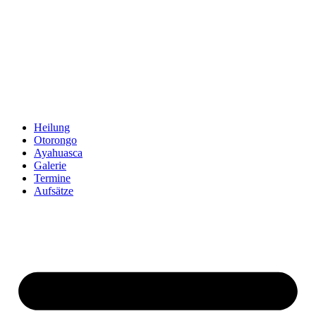
Zum
Inhalt
springen
Heilung
Otorongo
Ayahuasca
Galerie
Termine
Aufsätze