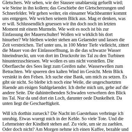
Gletschers. Wir sehen, wie der Stausee unablaessig gefuellt wird;
wie Steine in ihn kollern; das Geschiebe der Gletscherzungen und
Schneefelder. Wir gehen weiter, ein einsamer Wachbeamter kommt
uns entgegen. Wir weichen seinem Blick aus. Mag er denken, was
er will. Schlussendlich gruessen wir ihn doch noch im letzten
Moment mit einem Murmeln. Wie weit es noch ist bis zur
Einfassung der Mauerschulter! Wollen wir wirklich bis dort
hinueber? Wir bleiben wieder stehen am Gelaender und lassen die
Zeit verstreichen. Tief unter uns, in 100 Meter Tiefe vielleicht, zittert
die Mauer von der Einlassoeffnung, in die das schwarze Wasser
hineindrueckt, um von dort im Druckrohr ins Tal zu den Turbinen
hinunterzuschiessen. Wir wollen es uns nicht vorstellen. Die
Oberflaeche des Sees liegt zum Greifen nahe. Wasserwellen zum
Betrachten. Wir spueren den kalten Wind im Gesicht. Mein Blick
versinkt in den Felsen. Ich suche eine Bank, um mich zu setzen. Es
gibt sie nicht. So bleibe ich noch eine Weile, die ungeschuetzten
Haende am eisigen Stahlgelaender. Ich drehe mich um, gehe auf die
andere Seite. Die dahintreibenden Schwaden verwehren den Blick
ins Tal. Nur da und dort ein Loch, darunter oede Dunkelheit. Da
unten liegt die Geschaeftigkeit.
Will ich dorthin zurueck? Die Nacht im Gaestehaus verbringe ich
unruhig. Etwas wuergt mich in der Kehle. So viele Tote. Und die
Lehrmeister der Kindheit stehen auf. Zu viele, um sie zu zaehlen.
Oder doch nicht? Am Morgen nehme ich einen Kaffee, bezahle und