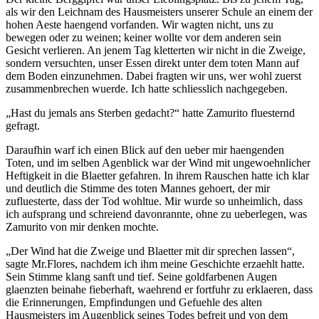
als wir den Leichnam des Hausmeisters unserer Schule an einem der
hohen Aeste haengend vorfanden. Wir wagten nicht, uns zu
bewegen oder zu weinen; keiner wollte vor dem anderen sein
Gesicht verlieren. An jenem Tag kletterten wir nicht in die Zweige,
sondern versuchten, unser Essen direkt unter dem toten Mann auf
dem Boden einzunehmen. Dabei fragten wir uns, wer wohl zuerst
zusammenbrechen wuerde. Ich hatte schliesslich nachgegeben.
„Hast du jemals ans Sterben gedacht?“ hatte Zamurito fluesternd
gefragt.
Daraufhin warf ich einen Blick auf den ueber mir haengenden
Toten, und im selben Agenblick war der Wind mit ungewoehnlicher
Heftigkeit in die Blaetter gefahren. In ihrem Rauschen hatte ich klar
und deutlich die Stimme des toten Mannes gehoert, der mir
zufluesterte, dass der Tod wohltue. Mir wurde so unheimlich, dass
ich aufsprang und schreiend davonrannte, ohne zu ueberlegen, was
Zamurito von mir denken mochte.
„Der Wind hat die Zweige und Blaetter mit dir sprechen lassen“,
sagte Mr.Flores, nachdem ich ihm meine Geschichte erzaehlt hatte.
Sein Stimme klang sanft und tief. Seine goldfarbenen Augen
glaenzten beinahe fieberhaft, waehrend er fortfuhr zu erklaeren, dass
die Erinnerungen, Empfindungen und Gefuehle des alten
Hausmeisters im Augenblick seines Todes befreit und von dem