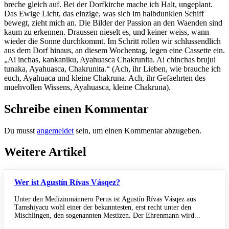
breche gleich auf. Bei der Dorfkirche mache ich Halt, ungeplant.
Das Ewige Licht, das einzige, was sich im halbdunklen Schiff
bewegt, zieht mich an. Die Bilder der Passion an den Waenden sind
kaum zu erkennen. Draussen nieselt es, und keiner weiss, wann
wieder die Sonne durchkommt. Im Schritt rollen wir schlussendlich
aus dem Dorf hinaus, an diesem Wochentag, legen eine Cassette ein.
„Ai inchas, kankaniku, Ayahuasca Chakrunita. Ai chinchas brujui
tunaka, Ayahuasca, Chakrunita.“ (Ach, ihr Lieben, wie brauche ich
euch, Ayahuaca und kleine Chakruna. Ach, ihr Gefaehrten des
muehvollen Wissens, Ayahuasca, kleine Chakruna).
Schreibe einen Kommentar
Du musst
angemeldet
sein, um einen Kommentar abzugeben.
Weitere Artikel
Wer ist Agustín Rívas Vásqez?
Unter den Medizinmännern Perus ist Agustín Rívas Vásqez aus
Tamshiyacu wohl einer der bekanntesten, erst recht unter den
Mischlingen, den sogenannten Mestizen. Der Ehrenmann wird...