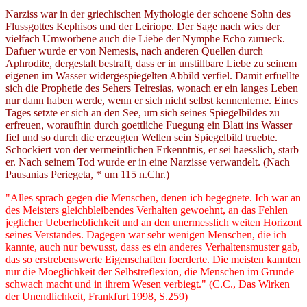
Narziss war in der griechischen Mythologie der schoene Sohn des
Flussgottes Kephisos und der Leiriope. Der Sage nach wies der
vielfach Umworbene auch die Liebe der Nymphe Echo zurueck.
Dafuer wurde er von Nemesis, nach anderen Quellen durch
Aphrodite, dergestalt bestraft, dass er in unstillbare Liebe zu seinem
eigenen im Wasser widergespiegelten Abbild verfiel. Damit erfuellte
sich die Prophetie des Sehers Teiresias, wonach er ein langes Leben
nur dann haben werde, wenn er sich nicht selbst kennenlerne. Eines
Tages setzte er sich an den See, um sich seines Spiegelbildes zu
erfreuen, woraufhin durch goettliche Fuegung ein Blatt ins Wasser
fiel und so durch die erzeugten Wellen sein Spiegelbild truebte.
Schockiert von der vermeintlichen Erkenntnis, er sei haesslich, starb
er. Nach seinem Tod wurde er in eine Narzisse verwandelt. (Nach
Pausanias Periegeta, * um 115 n.Chr.)
"Alles sprach gegen die Menschen, denen ich begegnete. Ich war an
des Meisters gleichbleibendes Verhalten gewoehnt, an das Fehlen
jeglicher Ueberheblichkeit und an den unermesslich weiten Horizont
seines Verstandes. Dagegen war sehr wenigen Menschen, die ich
kannte, auch nur bewusst, dass es ein anderes Verhaltensmuster gab,
das so erstrebenswerte Eigenschaften foerderte. Die meisten kannten
nur die Moeglichkeit der Selbstreflexion, die Menschen im Grunde
schwach macht und in ihrem Wesen verbiegt." (C.C., Das Wirken
der Unendlichkeit, Frankfurt 1998, S.259)