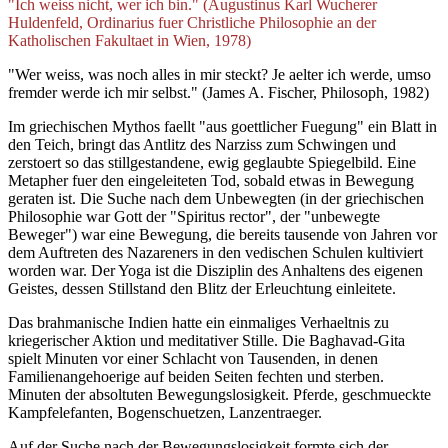
"Ich weiss nicht, wer ich bin." (Augustinus Karl Wucherer
Huldenfeld, Ordinarius fuer Christliche Philosophie an der
Katholischen Fakultaet in Wien, 1978)
"Wer weiss, was noch alles in mir steckt? Je aelter ich werde, umso
fremder werde ich mir selbst." (James A. Fischer, Philosoph, 1982)
Im griechischen Mythos faellt "aus goettlicher Fuegung" ein Blatt in
den Teich, bringt das Antlitz des Narziss zum Schwingen und
zerstoert so das stillgestandene, ewig geglaubte Spiegelbild. Eine
Metapher fuer den eingeleiteten Tod, sobald etwas in Bewegung
geraten ist. Die Suche nach dem Unbewegten (in der griechischen
Philosophie war Gott der "Spiritus rector", der "unbewegte
Beweger") war eine Bewegung, die bereits tausende von Jahren vor
dem Auftreten des Nazareners in den vedischen Schulen kultiviert
worden war. Der Yoga ist die Disziplin des Anhaltens des eigenen
Geistes, dessen Stillstand den Blitz der Erleuchtung einleitete.
Das brahmanische Indien hatte ein einmaliges Verhaeltnis zu
kriegerischer Aktion und meditativer Stille. Die Baghavad-Gita
spielt Minuten vor einer Schlacht von Tausenden, in denen
Familienangehoerige auf beiden Seiten fechten und sterben.
Minuten der absoltuten Bewegungslosigkeit. Pferde, geschmueckte
Kampfelefanten, Bogenschuetzen, Lanzentraeger.
Auf der Suche nach der Bewegungslosigkeit formte sich der