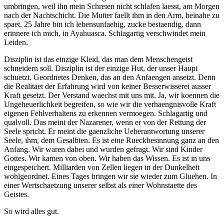
umbringen, weil ihn mein Schreien nicht schlafen laesst, am Morgen
nach der Nachtschicht. Die Mutter faellt ihm in den Arm, beinahe zu
spaet. 25 Jahre bin ich lebensunfaehig, zucke bestaendig, dann
erinnere ich mich, in Ayahuasca. Schlagartig verschwindet mein
Leiden.
Disziplin ist das einzige Kleid, das man dem Menschengeist
schneidern soll. Disziplin ist der einzige Hut, der unser Haupt
schuetzt. Geordnetes Denken, das an den Anfaengen ansetzt. Denn
die Realitaet der Erfahrung wird von keiner Besserwisserei ausser
Kraft gesetzt. Der Verstand waechst mit uns mit. Ja, wir koennen die
Ungeheuerlichkeit begreifen, so wie wir die verhaengnisvolle Kraft
eigenen Fehlverhaltens zu erkennen vermoegen. Schlagartig und
qualvoll. Das meint der Nazarener, wenn er von der Rettung der
Seele spricht. Er meint die gaenzliche Ueberantwortung unserer
Seele, ihm, dem Gesalbten. Es ist eine Rueckbesinnung ganz an den
Anfang. Wir waren dabei und wurden gefragt. Wir sind Kinder
Gottes. Wir kamen von oben. Wir haben das Wissen. Es ist in uns
eingespeichert. Milliarden von Zellen liegen in der Dunkelheit
wohlgeordnet. Eines Tages bringen wir sie wieder zum Gluehen. In
einer Wertschaetzung unserer selbst als einer Wohnstaette des
Geistes.
So wird alles gut.