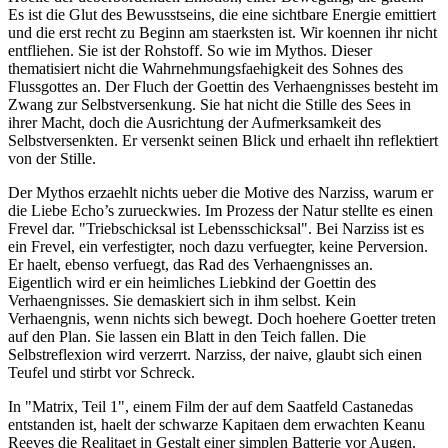
Es ist die Glut des Bewusstseins, die eine sichtbare Energie emittiert
und die erst recht zu Beginn am staerksten ist. Wir koennen ihr nicht
entfliehen. Sie ist der Rohstoff. So wie im Mythos. Dieser
thematisiert nicht die Wahrnehmungsfaehigkeit des Sohnes des
Flussgottes an. Der Fluch der Goettin des Verhaengnisses besteht im
Zwang zur Selbstversenkung. Sie hat nicht die Stille des Sees in
ihrer Macht, doch die Ausrichtung der Aufmerksamkeit des
Selbstversenkten. Er versenkt seinen Blick und erhaelt ihn reflektiert
von der Stille.
Der Mythos erzaehlt nichts ueber die Motive des Narziss, warum er
die Liebe Echo’s zurueckwies. Im Prozess der Natur stellte es einen
Frevel dar. "Triebschicksal ist Lebensschicksal". Bei Narziss ist es
ein Frevel, ein verfestigter, noch dazu verfuegter, keine Perversion.
Er haelt, ebenso verfuegt, das Rad des Verhaengnisses an.
Eigentlich wird er ein heimliches Liebkind der Goettin des
Verhaengnisses. Sie demaskiert sich in ihm selbst. Kein
Verhaengnis, wenn nichts sich bewegt. Doch hoehere Goetter treten
auf den Plan. Sie lassen ein Blatt in den Teich fallen. Die
Selbstreflexion wird verzerrt. Narziss, der naive, glaubt sich einen
Teufel und stirbt vor Schreck.
In "Matrix, Teil 1", einem Film der auf dem Saatfeld Castanedas
entstanden ist, haelt der schwarze Kapitaen dem erwachten Keanu
Reeves die Realitaet in Gestalt einer simplen Batterie vor Augen.