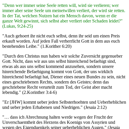
"Denn wer immer seine Seele retten will, wird sie verlieren; wer
immer aber seine Seele um meinetwillen verliert, der wird sie retten.
In der Tat, welchen Nutzen hat ein Mensch davon, wenn er die
ganze Welt gewinnt, sich selbst aber verliert oder Schaden leidet?"
(Lukas, 9:24-25)
"Auch gehoert ihr nicht euch selbst, denn ihr seid um einen Preis
erkauft worden. Auf jeden Fall verherrlicht Gott in dem aus euch
bestehenden Leibe." (1.Korither 6:20)
"Durch den Christus nun haben wir solche Zuversicht gegenueber
Gott. Nicht, dass wir aus uns selbst hinreichend befaehigt sind,
etwas als aus uns selbst kommend anzusehen, sondern unsere
hinreichende Befaehigung kommt von Gott, der uns wirklich
hinreichend befaehigt hat, Diener eines neuen Bundes zu sein, nicht
eines geschriebenen Rechts, sondern des Geistes; denn das
geschriebene Recht verurteilt zum Tod, der Geist aber macht
lebendig." (2.Korinther 3:4-6)
"Er [JHW] kommt ueber jeden Selbsterhoehten und Ueberheblichen
und ueber jeden Erhabenen und Niedrigen." (Jesaia 2:12)
"… dass ich Abrechnung halten werde wegen der Frucht der
Unverschaemtheit des Herzens des Koenigs von Assyrien und
wegen des Eigenduenkels seiner ueberheblichen Augen." (Jesaia