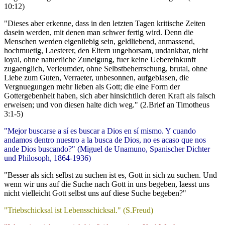
10:12)
"Dieses aber erkenne, dass in den letzten Tagen kritische Zeiten
dasein werden, mit denen man schwer fertig wird. Denn die
Menschen werden eigenliebig sein, geldliebend, anmassend,
hochmuetig, Laesterer, den Eltern ungehorsam, undankbar, nicht
loyal, ohne natuerliche Zuneigung, fuer keine Uebereinkunft
zugaenglich, Verleumder, ohne Selbstbeherrschung, brutal, ohne
Liebe zum Guten, Verraeter, unbesonnen, aufgeblasen, die
Vergnuegungen mehr lieben als Gott; die eine Form der
Gottergebenheit haben, sich aber hinsichtlich deren Kraft als falsch
erweisen; und von diesen halte dich weg." (2.Brief an Timotheus
3:1-5)
"Mejor buscarse a sí es buscar a Dios en sí mismo. Y cuando
andamos dentro nuestro a la busca de Dios, no es acaso que nos
ande Dios buscando?" (Miguel de Unamuno, Spanischer Dichter
und Philosoph, 1864-1936)
"Besser als sich selbst zu suchen ist es, Gott in sich zu suchen. Und
wenn wir uns auf die Suche nach Gott in uns begeben, laesst uns
nicht vielleicht Gott selbst uns auf diese Suche begeben?"
"Triebschicksal ist Lebensschicksal." (S.Freud)