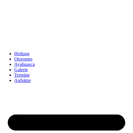
Zum
Inhalt
springen
Heilung
Otorongo
Ayahuasca
Galerie
Termine
Aufsätze