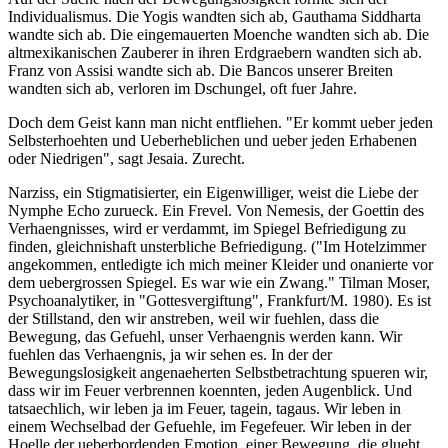
Individualismus. Die Yogis wandten sich ab, Gauthama Siddharta
wandte sich ab. Die eingemauerten Moenche wandten sich ab. Die
altmexikanischen Zauberer in ihren Erdgraebern wandten sich ab.
Franz von Assisi wandte sich ab. Die Bancos unserer Breiten
wandten sich ab, verloren im Dschungel, oft fuer Jahre.
Doch dem Geist kann man nicht entfliehen. "Er kommt ueber jeden
Selbsterhoehten und Ueberheblichen und ueber jeden Erhabenen
oder Niedrigen", sagt Jesaia. Zurecht.
Narziss, ein Stigmatisierter, ein Eigenwilliger, weist die Liebe der
Nymphe Echo zurueck. Ein Frevel. Von Nemesis, der Goettin des
Verhaengnisses, wird er verdammt, im Spiegel Befriedigung zu
finden, gleichnishaft unsterbliche Befriedigung. ("Im Hotelzimmer
angekommen, entledigte ich mich meiner Kleider und onanierte vor
dem uebergrossen Spiegel. Es war wie ein Zwang." Tilman Moser,
Psychoanalytiker, in "Gottesvergiftung", Frankfurt/M. 1980). Es ist
der Stillstand, den wir anstreben, weil wir fuehlen, dass die
Bewegung, das Gefuehl, unser Verhaengnis werden kann. Wir
fuehlen das Verhaengnis, ja wir sehen es. In der der
Bewegungslosigkeit angenaeherten Selbstbetrachtung spueren wir,
dass wir im Feuer verbrennen koennten, jeden Augenblick. Und
tatsaechlich, wir leben ja im Feuer, tagein, tagaus. Wir leben in
einem Wechselbad der Gefuehle, im Fegefeuer. Wir leben in der
Hoelle der ueberbordenden Emotion, einer Bewegung, die glueht.