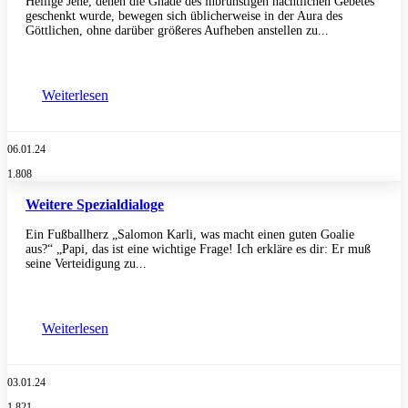
Heilige Jene, denen die Gnade des inbrünstigen nächtlichen Gebetes
geschenkt wurde, bewegen sich üblicherweise in der Aura des
Göttlichen, ohne darüber größeres Aufheben anstellen zu...
Weiterlesen
06.01.24
1.808
Weitere Spezialdialoge
Ein Fußballherz „Salomon Karli, was macht einen guten Goalie
aus?“ „Papi, das ist eine wichtige Frage! Ich erkläre es dir: Er muß
seine Verteidigung zu...
Weiterlesen
03.01.24
1.821