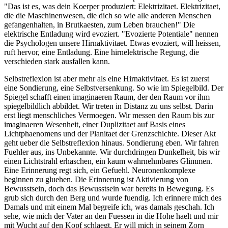
"Das ist es, was dein Koerper produziert: Elektrizitaet. Elektrizitaet,
die die Maschinenwesen, die dich so wie alle anderen Menschen
gefangenhalten, in Brutkaesten, zum Leben brauchen!" Die
elektrische Entladung wird evoziert. "Evozierte Potentiale" nennen
die Psychologen unsere Hirnaktivitaet. Etwas evoziert, will heissen,
ruft hervor, eine Entladung. Eine hirnelektrische Regung, die
verschieden stark ausfallen kann.
Selbstreflexion ist aber mehr als eine Hirnaktivitaet. Es ist zuerst
eine Sondierung, eine Selbstversenkung. So wie im Spiegelbild. Der
Spiegel schafft einen imaginaeren Raum, der den Raum vor ihm
spiegelbildlich abbildet. Wir treten in Distanz zu uns selbst. Darin
erst liegt menschliches Vermoegen. Wir messen den Raum bis zur
imaginaeren Wesenheit, einer Duplizitaet auf Basis eines
Lichtphaenomens und der Planitaet der Grenzschichte. Dieser Akt
geht ueber die Selbstreflexion hinaus. Sondierung eben. Wir fahren
Fuehler aus, ins Unbekannte. Wir durchdringen Dunkelheit, bis wir
einen Lichtstrahl erhaschen, ein kaum wahrnehmbares Glimmen.
Eine Erinnerung regt sich, ein Gefuehl. Neuronenkomplexe
beginnen zu gluehen. Die Erinnerung ist Aktivierung von
Bewusstsein, doch das Bewusstsein war bereits in Bewegung. Es
grub sich durch den Berg und wurde fuendig. Ich erinnere mich des
Damals und mit einem Mal begreife ich, was damals geschah. Ich
sehe, wie mich der Vater an den Fuessen in die Hohe haelt und mir
mit Wucht auf den Kopf schlaegt. Er will mich in seinem Zorn