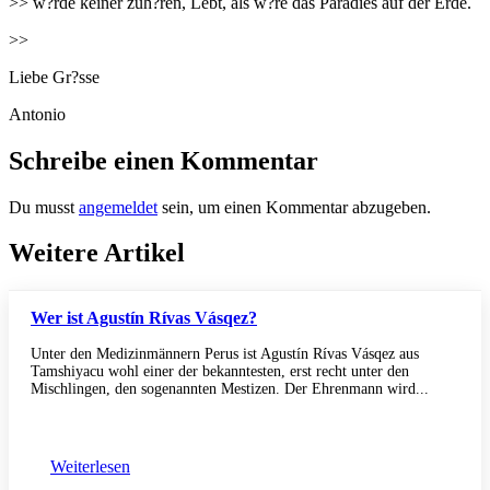
>> w?rde keiner zuh?ren, Lebt, als w?re das Paradies auf der Erde.
>>
Liebe Gr?sse
Antonio
Schreibe einen Kommentar
Du musst
angemeldet
sein, um einen Kommentar abzugeben.
Weitere Artikel
Wer ist Agustín Rívas Vásqez?
Unter den Medizinmännern Perus ist Agustín Rívas Vásqez aus
Tamshiyacu wohl einer der bekanntesten, erst recht unter den
Mischlingen, den sogenannten Mestizen. Der Ehrenmann wird...
Weiterlesen