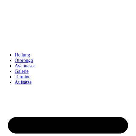
Zum
Inhalt
springen
Heilung
Otorongo
Ayahuasca
Galerie
Termine
Aufsätze