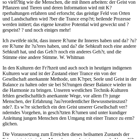
so vielf?ltig wie die Menschen, die mit ihnen arbeiten: der Geist von
Pflanzen und Tieren und deren Information wird mit K?
rperhaltungen erfahren und erforscht; das geistige Feld von Orten
und Landschaften wird ?ber die Trance ersp?rt; heilende Prozesse
werden initiert; das eigene kreative Potential wird geweckt und ?
gespeist? ? und noch einiges mehr!
Ich zweifele nicht, dass innere R?ume ihr Inneres haben und da? ?u?
ere R?ume ihr ?u?eres haben, und da? die Sehkraft noch eine andere
Sehkraft hat, und das Geh?r noch ein anderes Geh?r, und die
Stimme eine andere Stimme. W. Whitman
In den Kulturen der Fr?hzeit und auch noch in heutigen indigenen
Kulturen war und ist der Zustand einer Trance ein von der
Gesellschaft anerkannte Methode, um K?rper, Seele und Geist in der
Balance zu halten oder sie bei St?rungen dieser Balance wieder in
die Harmonie zu bringen. Unseren westlichen Technik-Kulturen
fehlen gesellschaftlich anerkannte Wege, vor allem f?r junge
Menschen, der Erfahrung ?au?erordentlicher Bewusstseinszust?
nde?. Es w?re sicherlich ein den Geist unserer Gesellschaft ver?
nderndes Vorgehen, in gesch?tzten R?umen und unter kundiger
Anleitung jungen Menschen den Umgang mit einer Trance zu erm?
glichen.
Die Voraussetzung zum Erreichen dieses heilsamen Zustands der