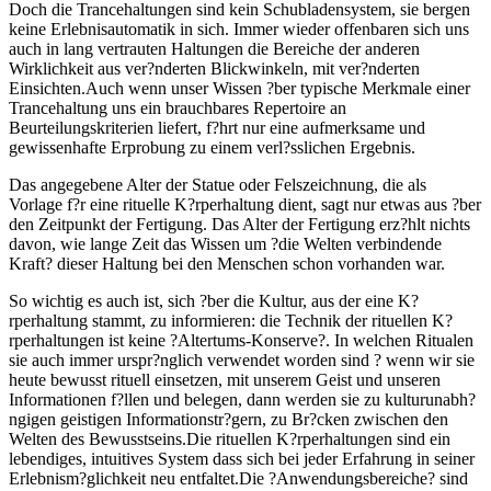
Doch die Trancehaltungen sind kein Schubladensystem, sie bergen
keine Erlebnisautomatik in sich. Immer wieder offenbaren sich uns
auch in lang vertrauten Haltungen die Bereiche der anderen
Wirklichkeit aus ver?nderten Blickwinkeln, mit ver?nderten
Einsichten.Auch wenn unser Wissen ?ber typische Merkmale einer
Trancehaltung uns ein brauchbares Repertoire an
Beurteilungskriterien liefert, f?hrt nur eine aufmerksame und
gewissenhafte Erprobung zu einem verl?sslichen Ergebnis.
Das angegebene Alter der Statue oder Felszeichnung, die als
Vorlage f?r eine rituelle K?rperhaltung dient, sagt nur etwas aus ?ber
den Zeitpunkt der Fertigung. Das Alter der Fertigung erz?hlt nichts
davon, wie lange Zeit das Wissen um ?die Welten verbindende
Kraft? dieser Haltung bei den Menschen schon vorhanden war.
So wichtig es auch ist, sich ?ber die Kultur, aus der eine K?
rperhaltung stammt, zu informieren: die Technik der rituellen K?
rperhaltungen ist keine ?Altertums-Konserve?. In welchen Ritualen
sie auch immer urspr?nglich verwendet worden sind ? wenn wir sie
heute bewusst rituell einsetzen, mit unserem Geist und unseren
Informationen f?llen und belegen, dann werden sie zu kulturunabh?
ngigen geistigen Informationstr?gern, zu Br?cken zwischen den
Welten des Bewusstseins.Die rituellen K?rperhaltungen sind ein
lebendiges, intuitives System dass sich bei jeder Erfahrung in seiner
Erlebnism?glichkeit neu entfaltet.Die ?Anwendungsbereiche? sind