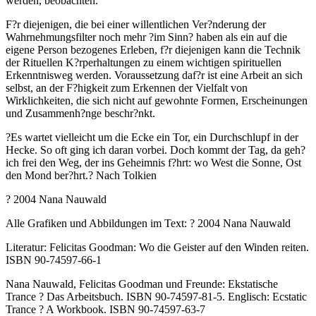
werden, beobachten.
F?r diejenigen, die bei einer willentlichen Ver?nderung der
Wahrnehmungsfilter noch mehr ?im Sinn? haben als ein auf die
eigene Person bezogenes Erleben, f?r diejenigen kann die Technik
der Rituellen K?rperhaltungen zu einem wichtigen spirituellen
Erkenntnisweg werden. Voraussetzung daf?r ist eine Arbeit an sich
selbst, an der F?higkeit zum Erkennen der Vielfalt von
Wirklichkeiten, die sich nicht auf gewohnte Formen, Erscheinungen
und Zusammenh?nge beschr?nkt.
?Es wartet vielleicht um die Ecke ein Tor, ein Durchschlupf in der
Hecke. So oft ging ich daran vorbei. Doch kommt der Tag, da geh?
ich frei den Weg, der ins Geheimnis f?hrt: wo West die Sonne, Ost
den Mond ber?hrt.? Nach Tolkien
? 2004 Nana Nauwald
Alle Grafiken und Abbildungen im Text: ? 2004 Nana Nauwald
Literatur: Felicitas Goodman: Wo die Geister auf den Winden reiten.
ISBN 90-74597-66-1
Nana Nauwald, Felicitas Goodman und Freunde: Ekstatische
Trance ? Das Arbeitsbuch. ISBN 90-74597-81-5. Englisch: Ecstatic
Trance ? A Workbook. ISBN 90-74597-63-7