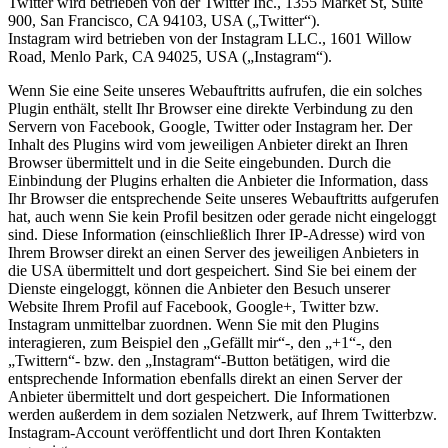
Twitter wird betrieben von der Twitter Inc., 1355 Market St, Suite
900, San Francisco, CA 94103, USA („Twitter“).
Instagram wird betrieben von der Instagram LLC., 1601 Willow
Road, Menlo Park, CA 94025, USA („Instagram“).
Wenn Sie eine Seite unseres Webauftritts aufrufen, die ein solches
Plugin enthält, stellt Ihr Browser eine direkte Verbindung zu den
Servern von Facebook, Google, Twitter oder Instagram her. Der
Inhalt des Plugins wird vom jeweiligen Anbieter direkt an Ihren
Browser übermittelt und in die Seite eingebunden. Durch die
Einbindung der Plugins erhalten die Anbieter die Information, dass
Ihr Browser die entsprechende Seite unseres Webauftritts aufgerufen
hat, auch wenn Sie kein Profil besitzen oder gerade nicht eingeloggt
sind. Diese Information (einschließlich Ihrer IP-Adresse) wird von
Ihrem Browser direkt an einen Server des jeweiligen Anbieters in
die USA übermittelt und dort gespeichert. Sind Sie bei einem der
Dienste eingeloggt, können die Anbieter den Besuch unserer
Website Ihrem Profil auf Facebook, Google+, Twitter bzw.
Instagram unmittelbar zuordnen. Wenn Sie mit den Plugins
interagieren, zum Beispiel den „Gefällt mir“-, den „+1“-, den
„Twittern“- bzw. den „Instagram“-Button betätigen, wird die
entsprechende Information ebenfalls direkt an einen Server der
Anbieter übermittelt und dort gespeichert. Die Informationen
werden außerdem in dem sozialen Netzwerk, auf Ihrem Twitterbzw.
Instagram-Account veröffentlicht und dort Ihren Kontakten