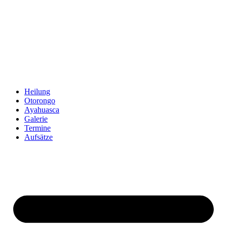
Zum
Inhalt
springen
Heilung
Otorongo
Ayahuasca
Galerie
Termine
Aufsätze