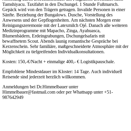
Tamshiyacu. Taxifahrt in den Dschungel. 1 Stunde Fußmarsch.
Gepäck wird von den Trägern getragen. Invalide Personen in einer
Sänfte. Beziehung der Bungalows. Dusche, Vorstellung des
Anwesens und der Gepflogenheiten. Am nächsten Morgen erste
Reinigungszeremonie mit der Latexmilch Ojé. Danach alle weiteren
Medizinprogramme mit Mapacho, Zinga, Ayahuasca,
Blumenbädern, Erdeingrabungen, Dschungelsafaris mit
bewaffnetem Scout. Abends launig romantische Gespräche bei
Kerzenschein. Sehr familiäre, maßgeschneiderte Atmosphäre mit der
Möglichkeit zu tiefgreifenden Individualkonsultationen.
Kosten: 150,-€/Nacht + einmalige 400,- € Logistikpauschale.
Empfohlene Mindestdauer im Kloster: 14 Tage. Auch individuell
Reisende sind jederzeit herzlich willkommen.
Anmeldungen bei Dr.Himmelbauer unter
Himmelbauer@fastmail.com oder per Whattsapp unter +51-
987642949