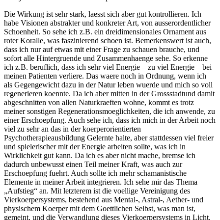
Die Wirkung ist sehr stark, laesst sich aber gut kontrollieren. Ich
habe Visionen abstrakter und konkreter Art, von ausserordentlicher
Schoenheit. So sehe ich z.B. ein dreidimensionales Ornament aus
roter Koralle, was faszinierend schoen ist. Bemerkenswert ist auch,
dass ich nur auf etwas mit einer Frage zu schauen brauche, und
sofort alle Hintergruende und Zusammenhaenge sehe. So erkenne
ich z.B. beruflich, dass ich sehr viel Energie – zu viel Energie – bei
meinen Patienten verliere. Das waere noch in Ordnung, wenn ich
als Gegengewicht dazu in der Natur leben wuerde und mich so voll
regenerieren koennte. Da ich aber mitten in der Grossstadtund damit
abgeschnitten von allen Naturkraeften wohne, kommt es trotz
meiner sonstigen Regenerationsmoeglichkeiten, die ich anwende, zu
einer Erschoepfung. Auch sehe ich, dass ich mich in der Arbeit noch
viel zu sehr an das in der koerperorientierten
Psychotherapieausbildung Gelernte halte, aber stattdessen viel freier
und spielerischer mit der Energie arbeiten sollte, was ich in
Wirklichkeit gut kann. Da ich es aber nicht mache, bremse ich
dadurch unbewusst einen Teil meiner Kraft, was auch zur
Erschoepfung fuehrt. Auch sollte ich mehr schamanistische
Elemente in meiner Arbeit integrieren. Ich sehe mir das Thema
„Aufstieg“ an. Mit letzterem ist die voellige Vereinigung des
Vierkoerpersystems, bestehend aus Mental-, Astral-, Aether- und
physischem Koerper mit dem Goettlichen Selbst, was man ist,
gemeint, und die Verwandlung dieses Vierkoerpersystems in Licht.