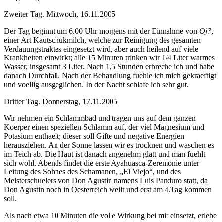
Zweiter Tag. Mittwoch, 16.11.2005
Der Tag beginnt um 6.00 Uhr morgens mit der Einnahme von
Oj?
,
einer Art Kautschukmilch, welche zur Reinigung des gesamten
Verdauungstraktes eingesetzt wird, aber auch heilend auf viele
Krankheiten einwirkt; alle 15 Minuten trinken wir 1/4 Liter warmes
Wasser, insgesamt 3 Liter. Nach 1,5 Stunden erbreche ich und habe
danach Durchfall. Nach der Behandlung fuehle ich mich gekraeftigt
und voellig ausgeglichen. In der Nacht schlafe ich sehr gut.
Dritter Tag. Donnerstag, 17.11.2005
Wir nehmen ein Schlammbad und tragen uns auf dem ganzen
Koerper einen speziellen Schlamm auf, der viel Magnesium und
Potasium enthaelt; dieser soll Gifte und negative Energien
herausziehen. An der Sonne lassen wir es trocknen und waschen es
im Teich ab. Die Haut ist danach angenehm glatt und man fuehlt
sich wohl. Abends findet die erste Ayahuasca-Zeremonie unter
Leitung des Sohnes des Schamanen, „El Viejo“, und des
Meisterschuelers von Don Agustin namens Luis Panduro statt, da
Don Agustin noch in Oesterreich weilt und erst am 4.Tag kommen
soll.
Als nach etwa 10 Minuten die volle Wirkung bei mir einsetzt, erlebe