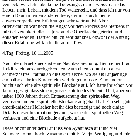
versteckt war. Ich habe keine Todesangst, da ich weiss, dass das
Leben, mein Leben, mit dem Tod weitergeht, und dass ich nur von
einem Raum in einen anderen trete, der mir durch meine
ausserkoerperlichen Erfahrungen sehr vertraut ist. Aber
offensichtlich war noch die Angst vor dem Prozess des Sterbens in
mir tief verankert. dies ist jetzt an die Oberflaeche getreten und
entladen worden. Dafuer bin ich sehr dankbar, obwohl der Anfang
dieser Erfahrung wirklich albtraumhaft war.
4.Tag. Freitag, 18.11.2005
Nach dem Fruehstueck ist eine Nachbesprechung. Bei meiner Frau
Heidi ist einiges durchgebrochen. Zum einen kommt ein altes
schmerzhaftes Trauma an die Oberflaeche, wo sie als Einjaehrige
ein halbes Jahr im Kinderheim verbringen musste. Zum anderen
bricht auch eine alte spirituelle Blockade auf. Ich hatte ihr schon vor
Jahren gesagt, dass sie ein grosses spirituelles Potential hat, aber vor
ueber 1000 Jahren durch Enttaeuschung den spirituellen Weg
verlassen und eine spirituelle Blockade aufgebaut hat. Ein sehr guter
amerikanischer Hellseher hat ihr dies bestaetigt und noch einige
Details dieser Inkarnation genannt, wo sie den spirituellen Weg
verlassen und eine Blockade aufgebaut hat.
Diese bricht unter dem Einfluss von Ayahuasca auf und viel
Schmerz kommt hoch. Zusammen mit El Viejo, Wolfgang und mir