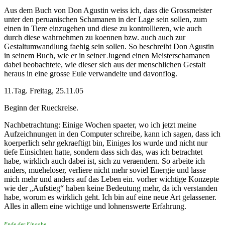
Aus dem Buch von Don Agustin weiss ich, dass die Grossmeister
unter den peruanischen Schamanen in der Lage sein sollen, zum
einen in Tiere einzugehen und diese zu kontrollieren, wie auch
durch diese wahrnehmen zu koennen bzw. auch auch zur
Gestaltumwandlung faehig sein sollen. So beschreibt Don Agustin
in seinem Buch, wie er in seiner Jugend einen Meisterschamanen
dabei beobachtete, wie dieser sich aus der menschlichen Gestalt
heraus in eine grosse Eule verwandelte und davonflog.
11.Tag. Freitag, 25.11.05
Beginn der Rueckreise.
Nachbetrachtung: Einige Wochen spaeter, wo ich jetzt meine
Aufzeichnungen in den Computer schreibe, kann ich sagen, dass ich
koerperlich sehr gekraeftigt bin, Einiges los wurde und nicht nur
tiefe Einsichten hatte, sondern dass sich das, was ich betrachtet
habe, wirklich auch dabei ist, sich zu veraendern. So arbeite ich
anders, mueheloser, verliere nicht mehr soviel Energie und lasse
mich mehr und anders auf das Leben ein. vorher wichtige Konzepte
wie der „Aufstieg“ haben keine Bedeutung mehr, da ich verstanden
habe, worum es wirklich geht. Ich bin auf eine neue Art gelassener.
Alles in allem eine wichtige und lohnenswerte Erfahrung.
Ende der Eingabe.