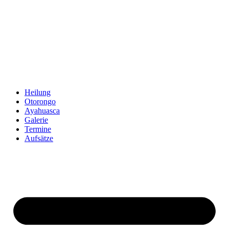
Zum
Inhalt
springen
Heilung
Otorongo
Ayahuasca
Galerie
Termine
Aufsätze