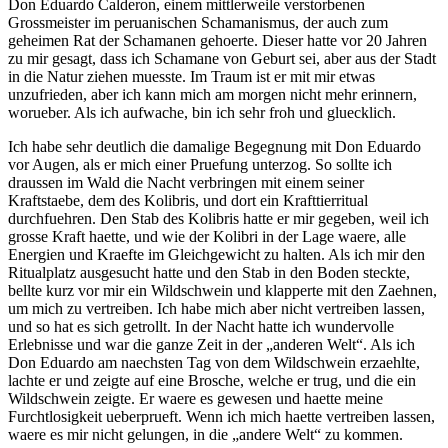
Don Eduardo Calderon, einem mittlerweile verstorbenen
Grossmeister im peruanischen Schamanismus, der auch zum
geheimen Rat der Schamanen gehoerte. Dieser hatte vor 20 Jahren
zu mir gesagt, dass ich Schamane von Geburt sei, aber aus der Stadt
in die Natur ziehen muesste. Im Traum ist er mit mir etwas
unzufrieden, aber ich kann mich am morgen nicht mehr erinnern,
worueber. Als ich aufwache, bin ich sehr froh und gluecklich.
Ich habe sehr deutlich die damalige Begegnung mit Don Eduardo
vor Augen, als er mich einer Pruefung unterzog. So sollte ich
draussen im Wald die Nacht verbringen mit einem seiner
Kraftstaebe, dem des Kolibris, und dort ein Krafttierritual
durchfuehren. Den Stab des Kolibris hatte er mir gegeben, weil ich
grosse Kraft haette, und wie der Kolibri in der Lage waere, alle
Energien und Kraefte im Gleichgewicht zu halten. Als ich mir den
Ritualplatz ausgesucht hatte und den Stab in den Boden steckte,
bellte kurz vor mir ein Wildschwein und klapperte mit den Zaehnen,
um mich zu vertreiben. Ich habe mich aber nicht vertreiben lassen,
und so hat es sich getrollt. In der Nacht hatte ich wundervolle
Erlebnisse und war die ganze Zeit in der „anderen Welt“. Als ich
Don Eduardo am naechsten Tag von dem Wildschwein erzaehlte,
lachte er und zeigte auf eine Brosche, welche er trug, und die ein
Wildschwein zeigte. Er waere es gewesen und haette meine
Furchtlosigkeit ueberprueft. Wenn ich mich haette vertreiben lassen,
waere es mir nicht gelungen, in die „andere Welt“ zu kommen.