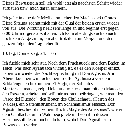
Dieses Bewusstsein soll ich wohl jetzt als naechsten Schritt wieder
aufbauen bzw. mich daran erinnern.
Ich gehe in eine tiefe Meditation ueber den Machtaspekt Gottes.
Diese Sitzung soehnt mich mit der Qual der beiden ersten wieder
voll aus. Die Wirkung haelt sehr lange an und beginnt erst gegen
6.00 Uhr morgens abzuflauen. Ich kann allerdings auch danach
noch kein Auge zutun, bin aber trotzdem am Morgen und den
ganzen folgenden Tag ueber fit.
10.Tag. Donnerstag, 24.11.05
Ich fuehle mich sehr gut. Nach dem Fruehstueck und dem Baden im
Teich, was nach Ayahuasca wichtig ist, da es den Koerper erhitzt,
haben wir wieder die Nachbesprechung mit Don Agustin. Am
Abend koennen wir noch einen Loeffel Ayahuasca vor dem
Schlafengehen bekommen. El Viejo, der Sohn des
Meisterschamanen, zeigt Heidi und mir, wie man mit den Maracas,
den Rasseln, arbeitet und will mir morgen beibringen, wie man den
„Arco del Duende“, den Bogen des Chullachaqui (Herren des
Waldes), ein Saiteninstrument, im Schamanismus einsetzt. Don
Agustin beschreibt in seinem Buch „Magie des Amazonas“, wie er
dem Chullachaqui im Wald begegnete und von ihm dessen
Haselnusspfeife zu rauchen bekam, wobei Don Agustin sein
Bewusstsein verlor.