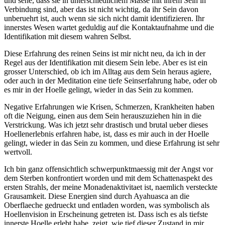
und sehe, dass sie in unterschiedlichem Masse mit ihrem Sein in
Verbindung sind, aber das ist nicht wichtig, da ihr Sein davon
unberuehrt ist, auch wenn sie sich nicht damit identifizieren. Ihr
innerstes Wesen wartet geduldig auf die Kontaktaufnahme und die
Identifikation mit diesem wahren Selbst.
Diese Erfahrung des reinen Seins ist mir nicht neu, da ich in der
Regel aus der Identifikation mit diesem Sein lebe. Aber es ist ein
grosser Unterschied, ob ich im Alltag aus dem Sein heraus agiere,
oder auch in der Meditation eine tiefe Seinserfahrung habe, oder ob
es mir in der Hoelle gelingt, wieder in das Sein zu kommen.
Negative Erfahrungen wie Krisen, Schmerzen, Krankheiten haben
oft die Neigung, einen aus dem Sein herauszuziehen hin in die
Verstrickung. Was ich jetzt sehr drastisch und brutal ueber dieses
Hoellenerlebnis erfahren habe, ist, dass es mir auch in der Hoelle
gelingt, wieder in das Sein zu kommen, und diese Erfahrung ist sehr
wertvoll.
Ich bin ganz offensichtlich schwerpunktmaessig mit der Angst vor
dem Sterben konfrontiert worden und mit dem Schattenaspekt des
ersten Strahls, der meine Monadenaktivitaet ist, naemlich versteckte
Grausamkeit. Diese Energien sind durch Ayahuasca an die
Oberflaeche gedrueckt und entladen worden, was symbolisch als
Hoellenvision in Erscheinung getreten ist. Dass isch es als tiefste
innerste Hoelle erlebt habe, zeigt, wie tief dieser Zustand in mir