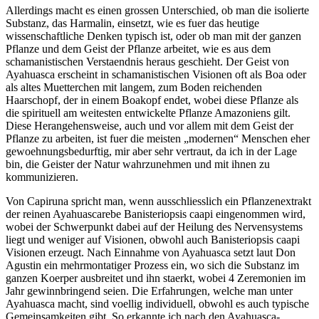
Allerdings macht es einen grossen Unterschied, ob man die isolierte
Substanz, das Harmalin, einsetzt, wie es fuer das heutige
wissenschaftliche Denken typisch ist, oder ob man mit der ganzen
Pflanze und dem Geist der Pflanze arbeitet, wie es aus dem
schamanistischen Verstaendnis heraus geschieht. Der Geist von
Ayahuasca erscheint in schamanistischen Visionen oft als Boa oder
als altes Muetterchen mit langem, zum Boden reichenden
Haarschopf, der in einem Boakopf endet, wobei diese Pflanze als
die spirituell am weitesten entwickelte Pflanze Amazoniens gilt.
Diese Herangehensweise, auch und vor allem mit dem Geist der
Pflanze zu arbeiten, ist fuer die meisten „modernen“ Menschen eher
gewoehnungsbedurftig, mir aber sehr vertraut, da ich in der Lage
bin, die Geister der Natur wahrzunehmen und mit ihnen zu
kommunizieren.
Von Capiruna spricht man, wenn ausschliesslich ein Pflanzenextrakt
der reinen Ayahuascarebe Banisteriopsis caapi eingenommen wird,
wobei der Schwerpunkt dabei auf der Heilung des Nervensystems
liegt und weniger auf Visionen, obwohl auch Banisteriopsis caapi
Visionen erzeugt. Nach Einnahme von Ayahuasca setzt laut Don
Agustin ein mehrmontatiger Prozess ein, wo sich die Substanz im
ganzen Koerper ausbreitet und ihn staerkt, wobei 4 Zeremonien im
Jahr gewinnbringend seien. Die Erfahrungen, welche man unter
Ayahuasca macht, sind voellig individuell, obwohl es auch typische
Gemeinsamkeiten gibt. So erkannte ich nach den Ayahuasca-