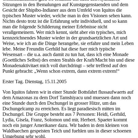
Sitzungen in den Bemalungen auf Kunstgegenstaenden und dem
Gesicht der Shipibo-Indianer aus dem Umfeld von Iquitos die
typischen Muster wieder, welche man in den Visionen sehen kann.
Nichts desto trotz ist die Erfahrung sehr individuell, und so kann
man die folgende Schilderung meiner Erlebnisse nicht
verallgemeinern. Wer mich kennt, sieht aber ein typisches, mich
kennzeichnendes Muster wieder in der grundsaetzlichen Art und
Weise, wie ich an die Dinge herangehe, sie erfahre und mein Leben
lebe. Meine Freundin Gerhild hat diese fuer mich typische
Wesensart – die u.a. auch damit zu tun hat, dass ich eine Monade
(Goettliches Selbst) des ersten Strahls der Kraft/Macht bin und diese
Monadenaktivitaet mich voll durchdringt – sehr treffend auf den
Punkt gebracht: „Wenn schon extrem, dann extrem extrem!“
Erster Tag. Dienstag, 15.11.2005
Von Iquitos fahren wir in einer Stunde Bottsfahrt flussaufwaerts auf
dem Amazonas zu dem Dorf Tamshiyacu und muessen dann noch
eine Stunde durch den Dschungel in grosser Hitze, um das
Dschungelcamp zu erreichen. Es liegt paradiesisch mitten im
Dschungel. Die Gruppe besteht aus 7 Personen: Heidi, Gerhild,
Lydia, Gisela, Franz, Solomon und mir, Herbert. Spaeter kommt
noch ein junger Amerikaner dazu. Wir baden in dem kleinen von
Waldbaechen gespeisten Teich und fuehlen uns in dieser schoenen
Umgebung sehr wohl.