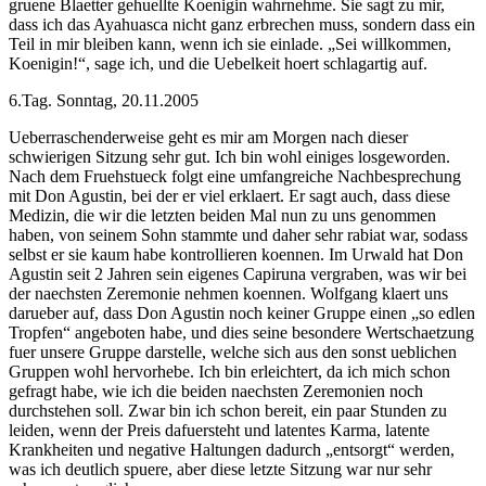
gruene Blaetter gehuellte Koenigin wahrnehme. Sie sagt zu mir,
dass ich das Ayahuasca nicht ganz erbrechen muss, sondern dass ein
Teil in mir bleiben kann, wenn ich sie einlade. „Sei willkommen,
Koenigin!“, sage ich, und die Uebelkeit hoert schlagartig auf.
6.Tag. Sonntag, 20.11.2005
Ueberraschenderweise geht es mir am Morgen nach dieser
schwierigen Sitzung sehr gut. Ich bin wohl einiges losgeworden.
Nach dem Fruehstueck folgt eine umfangreiche Nachbesprechung
mit Don Agustin, bei der er viel erklaert. Er sagt auch, dass diese
Medizin, die wir die letzten beiden Mal nun zu uns genommen
haben, von seinem Sohn stammte und daher sehr rabiat war, sodass
selbst er sie kaum habe kontrollieren koennen. Im Urwald hat Don
Agustin seit 2 Jahren sein eigenes Capiruna vergraben, was wir bei
der naechsten Zeremonie nehmen koennen. Wolfgang klaert uns
darueber auf, dass Don Agustin noch keiner Gruppe einen „so edlen
Tropfen“ angeboten habe, und dies seine besondere Wertschaetzung
fuer unsere Gruppe darstelle, welche sich aus den sonst ueblichen
Gruppen wohl hervorhebe. Ich bin erleichtert, da ich mich schon
gefragt habe, wie ich die beiden naechsten Zeremonien noch
durchstehen soll. Zwar bin ich schon bereit, ein paar Stunden zu
leiden, wenn der Preis dafuersteht und latentes Karma, latente
Krankheiten und negative Haltungen dadurch „entsorgt“ werden,
was ich deutlich spuere, aber diese letzte Sitzung war nur sehr