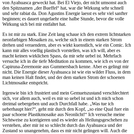
von Ayahuasca geweckt hat. Bei El Viejo, der nicht umsonst auch
den Spitznamen „der Bueffel“ hat, war die Wirkung sehr schnell
und sehr rabiat da. Don Agustins Energie laesst es sehr viel sanfter
beginnen; es dauert ungefaehr eine halbe Stunde, bevor die volle
Wirkung sich bei mir entfaltet hat.
Es ist mir zu stark. Eine Zeit lang schaue ich den extrem lichtstarken
neonfarbigen Mosaiken zu, welche sich in einem starken Strom
drehen und veraendern, aber es wirkt kuenstlich, wie ein Comic. Ich
kann mir alles voellig plastisch vorstellen, was ich will, aber es
macht keinen wirklichen Spass, da mir sehr uebel ist. Mehrfach
versuche ich in die tiefe Meditation zu kommen, wie ich es von der
Capiruna-Zeremonie aus Gummersbach kenne. Aber es gelingt mir
nicht. Die Energie dieser Ayahuasca ist wie ein wilder Fluss, in dem
man keinen Halt findet, und der dem starken Strom der schoenen
Lichtmosaike entspricht.
Irgenwie bin ich frustriert und mein Gemuetszustand verschlechtert
sich, vor allem auch, weil es mir so uebel ist und ich mich schon
dreimal uebergeben und auch Durchfall habe. „Was tue ich
ueberhaupt hier?“, geht mir durch den Kopf, „so eine Qual fuer ein
paar schoene Plastikmosaike aus Neonlicht!“ Ich versuche meine
Sichtweise zu korrigieren und es wieder als Heilungsgeschehen zu
verstehen, aber mir ist so schlecht durch das Ayahuasca und der
Zustand so unangenehm, dass es mir nicht gelingen will. Auch die