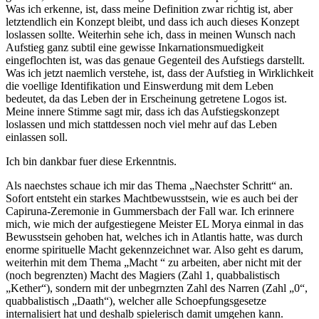
Was ich erkenne, ist, dass meine Definition zwar richtig ist, aber
letztendlich ein Konzept bleibt, und dass ich auch dieses Konzept
loslassen sollte. Weiterhin sehe ich, dass in meinen Wunsch nach
Aufstieg ganz subtil eine gewisse Inkarnationsmuedigkeit
eingeflochten ist, was das genaue Gegenteil des Aufstiegs darstellt.
Was ich jetzt naemlich verstehe, ist, dass der Aufstieg in Wirklichkeit
die voellige Identifikation und Einswerdung mit dem Leben
bedeutet, da das Leben der in Erscheinung getretene Logos ist.
Meine innere Stimme sagt mir, dass ich das Aufstiegskonzept
loslassen und mich stattdessen noch viel mehr auf das Leben
einlassen soll.
Ich bin dankbar fuer diese Erkenntnis.
Als naechstes schaue ich mir das Thema „Naechster Schritt“ an.
Sofort entsteht ein starkes Machtbewusstsein, wie es auch bei der
Capiruna-Zeremonie in Gummersbach der Fall war. Ich erinnere
mich, wie mich der aufgestiegene Meister EL Morya einmal in das
Bewusstsein gehoben hat, welches ich in Atlantis hatte, was durch
enorme spirituelle Macht gekennzeichnet war. Also geht es darum,
weiterhin mit dem Thema „Macht “ zu arbeiten, aber nicht mit der
(noch begrenzten) Macht des Magiers (Zahl 1, quabbalistisch
„Kether“), sondern mit der unbegrnzten Zahl des Narren (Zahl „0“,
quabbalistisch „Daath“), welcher alle Schoepfungsgesetze
internalisiert hat und deshalb spielerisch damit umgehen kann.