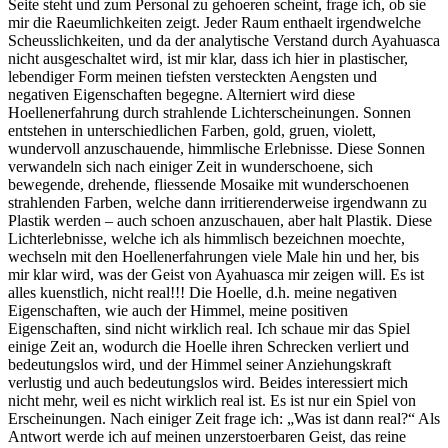
Seite steht und zum Personal zu gehoeren scheint, frage ich, ob sie
mir die Raeumlichkeiten zeigt. Jeder Raum enthaelt irgendwelche
Scheusslichkeiten, und da der analytische Verstand durch Ayahuasca
nicht ausgeschaltet wird, ist mir klar, dass ich hier in plastischer,
lebendiger Form meinen tiefsten versteckten Aengsten und
negativen Eigenschaften begegne. Alterniert wird diese
Hoellenerfahrung durch strahlende Lichterscheinungen. Sonnen
entstehen in unterschiedlichen Farben, gold, gruen, violett,
wundervoll anzuschauende, himmlische Erlebnisse. Diese Sonnen
verwandeln sich nach einiger Zeit in wunderschoene, sich
bewegende, drehende, fliessende Mosaike mit wunderschoenen
strahlenden Farben, welche dann irritierenderweise irgendwann zu
Plastik werden – auch schoen anzuschauen, aber halt Plastik. Diese
Lichterlebnisse, welche ich als himmlisch bezeichnen moechte,
wechseln mit den Hoellenerfahrungen viele Male hin und her, bis
mir klar wird, was der Geist von Ayahuasca mir zeigen will. Es ist
alles kuenstlich, nicht real!!! Die Hoelle, d.h. meine negativen
Eigenschaften, wie auch der Himmel, meine positiven
Eigenschaften, sind nicht wirklich real. Ich schaue mir das Spiel
einige Zeit an, wodurch die Hoelle ihren Schrecken verliert und
bedeutungslos wird, und der Himmel seiner Anziehungskraft
verlustig und auch bedeutungslos wird. Beides interessiert mich
nicht mehr, weil es nicht wirklich real ist. Es ist nur ein Spiel von
Erscheinungen. Nach einiger Zeit frage ich: „Was ist dann real?“ Als
Antwort werde ich auf meinen unzerstoerbaren Geist, das reine