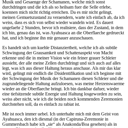
Musik und Gesaenge der Schamanen, welche mich sonst
durchdringen und die ich als so heilsam fuer die Selle erlebe,
koennen mich nicht richtig erreichen. Da es mir nicht gelingt,
meinen Gemuetszustand zu veraendern, warte ich einfach ab, da ich
weiss, dass es sich von selbst wieder wandeln wird. Es dauert
ungefaehr 2 Stunden, bevor ich realisiere, dass der Zustand, in dem
ich bin, genau das ist, was Ayahuasca an die Oberflaeche gedrueckt
hat, und ich beginne ihn mir genauer anzuschauen.
Es handelt sich um kuehle Distanziertheit, welche ich als subtile
Schwingung der Grausamkeit und Schattenaspekt von Macht
erkenne und die in meiner Vision wie ein feiner grauer Schleier
aussieht, der alle meine Zellen durchdringt und sich auch auf alles
legt, was ich aus dieser Haltung heraus anschaue. Als mir das klar
wird, gelingt mir endlich die Disidentifikation und ich beginne mit
der Schwingung der Musik der Schamanen diesen Schleier und die
zugrundeliegende Haltung aufzuloesen, was meine Herzenswaerme
wieder an die Oberflaeche bringt. Ich bin dankbar dafuer, wieder
eine tiefsitzende subtile Energie und Haltung losgeworden zu sein,
weiss aber nicht, wie ich die beiden noch kommenden Zeremonien
durchstehen soll, da es einfach zu rabiat ist.
Mir ist noch immer uebel. Ich unterhalte mich mit dem Geist von
Ayahuasca, den ich diesmal (in der Capiruna-Zeremonie in
Gummersbach habe ich „sie“ als Anakonda/Boa gesehen) als in