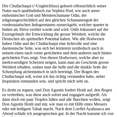
Der Chullachaqui (=Ungleichfuss) gehoert offensichtlich seiner
Natur nach quabbalistisch zur Sephira Hod, wie auch unser
einheimischer Gott und Meisterschamane Odin, der
religionsgeschichtlich auf den gleichen Schamanengott der
vorderasiatischen Indogermanen zurueckgeht, welcher spaeter in
Indien als Shiva verehrt wurde und wird. Odin fokussiert auf der
Erzengelstufe der Entwicklung die grosse Weisheit, welche die
Deutschen als spirituelles Potential haben. Wie alle Hodwesen
haben Odin und der Chullachaqui eine lichtvolle und eine
daemonische Seite, was sich bei letzterem symbolisch auch in
seinem einen nach vorne gerichteten und dem anderen nach hinten
gerichteten Fuss zeigt. Von diesen Hodwesen, welche aber zu
merkwuerdigen Scherzen neigen, kann man als Geschenk grosse
Weisheit erhalten, sodass man die helle und die dunkle Seite der
Schoepfung alchemistisch in sich bereinigt. Der Bogen des
Chullachaqui soll, wenn ich das richtig verstanden habe, ueber
Inspiration entstanden sein, und spricht mich sehr an.
Es droht zu regnen, und Don Agustin fordert Heidi auf, den Regen
zu vertreiben, was diese auch sofort und engagiert aufgreift. Als
dann doch ein paar Tropfen fallen und alle fluechten wollen, zeigt
Don Agustin Heidi und mir, wie man es mit Hilfe eines Messers
oder mit heiligem Tabak macht. Nach dem Loeffel Ayahuasca am
Abend schlafe ich ausgesprochen gut. In der Nacht traeume ich von