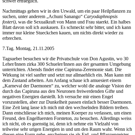
schwer ertraeglich.
Nachmittags gehen wir in den Urwald, um ein paar Heilpflanzen zu
suchen, unter anderem „Achuni Sanango“
Caryodaphnopsis
fosteri)
, was die Sexualkraft von Mann und Frau staerkt. Ein halbes
Blatt davon soll ich auskauen. Es schmeckt sehr bitter, und ich kann
immer nur kleine Stueckchen kauen, um nichts direkt wieder zu
erbrechen.
7.Tag. Montag, 21.11.2005
Tagsueber besuchen wir die Privatschule von Don Agustin, wo 30
Leher/Innen zirka 300 Schueler/Innen aus der gesamten Umgebung
unterrichten. Abends findet eine Capiruna-Zeremonie statt. Die
Wirkung ist viel sanfter und setzt nur allmaehlich ein. Man kann mit
dem Zustand arbeiten. Am Anfang schaue ich amuesiert einem
„Karneval der Daemonen“ zu, welcher wohl die analoge Vision der
durch das Capiruna aus den Neuronen freiwerdenden Gifte und
negativen Energien darstellt. Ich versuche mir einen Engel
vorszustellen, aber zur Dunkelheit passen einfach besser Daemonen.
Eine Zeit lang lasse ich mich mit den wechselnden Bildern treiben.
Dann entschliesse ich mich, meinen Koerper zu verlassen, um einen
Freund, den Engelfuersten Forsteton, zu besuchen. Allerdings weiss
ich nicht, ob es guenstig ist, denn ich nehme ein Vielzahl von
teilweise sehr urigen Energien in und um den Raum wahr. Wenn ich
diesen eine Form gebe, erscheinen sie als Erd- und Pflanzengeister.