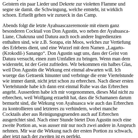
Geistern ein paar Lieder und Dekrete zur violetten Flamme und
segne sie damit. die Schwingung, welche entsteht, ist wirklich
schoen. Erfuellt gehen wir zurueck in das Camp.
Abends folgt die letzte Ayahuascazeremonie mit einem ganz
besonderen Cocktail von Don Agustin, wo neben der Ayahuasca-
Liane, Chakruna und Datura auch noch andere Ingredienzien
enthalten sind, wie z.B. Sorapa, ein Moos, welches zur Vertiefung
des Erlebens dient, und eine Wurzel mit dem Namen „Lagarto-
(Krokodil-) Sanango“. Don Agustin sagt uns, dass der Geist von
Datura versucht, einen zum Umfallen zu bringen. Wenn man dem
widersteht, ist der Geist zufrieden. Wir bekommen ein halbes Glas,
weil Don Agustin die Wirkung erst einmal abwarten will. Ich
wuerge das Getraenk hinunter und verbringe die erste Viertelstunde
wie immer damit, nicht jetzt schon zu erbrechen. Nach dieser ersten
Viertelstunde habe ich dann erst einmal Ruhe was das Erbrechen
angeht. Ausserdem habe ich mir vorgenommen, dieses Mal nicht zu
erbrechen, weil Wolfgang erzaehlt hat, dass die Schamanen darum
bemueht sind, die Wirkung von Ayahuasca wie auch das Erbrechen
zu kontrollieren und letzteres zu verhindern, wobei manche
Cocktails aber aus Reinigungsgruenden auch auf Erbrechen
ausgerichtet sind. Nach einer Stunde bietet Don Agustin noch eine
zweite Portion an, was ausser mir nur noch zwei andere in Anspruch
nehmen. Mir war die Wirkung nach der ersten Portion zu schwach,
aber jetzt nach der zweiten ist es perfekt.