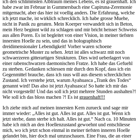
ich den schlimmsten Albtraum meines Lebens, es ist grauenhaft. Ich
habe zwar im Februar in Gummersbach eine Capiruna-Zeremonie
mitgemacht, aber das hier ist voellig anders. Die Erfahrung, welche
ich jetzt mache, ist wirklich schrecklich. Ich habe grosse Muehe,
nicht in Panik zu geraten. Mein Koerper verwandelt sich in Beton,
mein Herz beginnt wild zu schlagen und mir bricht heisser Schweiss
aus allen Poren. Es ist begleitet von einer Vision, in meiner tiefsten
innersten Hoelle zu sein, und das in holographisch
dreidimensionaler Lebendigkeit! Vorher waren schoene
geometrische Muster zu sehen. Jetzt ist alles schwarz mit noch
schwaerzeren gitterartigen Strukturen. Dies wird ueberlagert von
einer rabenschwarzen daemonischen Fratze. Ich habe das Gefuehl
zu sterben. Gedanken schiessen mir durch den Kopf, dass ich ein
Gegenmittel brauche, dass ich raus will aus diesem schrecklichen
Zustand. Ich verstehe jetzt, warum Ayahuasca „Trank des Todes“
genannt wird! Das also ist jetzt Ayahuasca! So hatte ich mir das
nicht vorgestellt! Und das soll ich jetzt mehrere Stunden aushalten?!
Wie soll ich das bloss machen ?! Es ist
grauenhaft!!!
Ich ziehe mich auf meinen innersten Kern zurueck und sage mir
immer wieder: „Alles ist gut. Alles ist gut. Alles ist gut. Wenn ich
jetzt sterbe, dann sterbe ich halt. Alles ist gut.“ Nach ca. 10 Minuten
habe ich mich an den Hoellenzustand gewoehnt und entschliesse
mich, wo ich jetzt schon einmal in meiner tiefsten inneren Hoelle
gelandet bin, hier doch mal umzuschauen. Eine Frau, die an einer