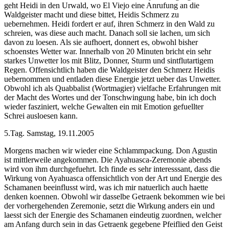
geht Heidi in den Urwald, wo El Viejo eine Anrufung an die
Waldgeister macht und diese bittet, Heidis Schmerz zu
uebernehmen. Heidi fordert er auf, ihren Schmerz in den Wald zu
schreien, was diese auch macht. Danach soll sie lachen, um sich
davon zu loesen. Als sie aufhoert, donnert es, obwohl bisher
schoenstes Wetter war. Innerhalb von 20 Minuten bricht ein sehr
starkes Unwetter los mit Blitz, Donner, Sturm und sintflutartigem
Regen. Offensichtlich haben die Waldgeister den Schmerz Heidis
uebernommen und entladen diese Energie jetzt ueber das Unwetter.
Obwohl ich als Quabbalist (Wortmagier) vielfache Erfahrungen mit
der Macht des Wortes und der Tonschwingung habe, bin ich doch
wieder fasziniert, welche Gewalten ein mit Emotion gefuellter
Schrei ausloesen kann.
5.Tag. Samstag, 19.11.2005
Morgens machen wir wieder eine Schlammpackung. Don Agustin
ist mittlerweile angekommen. Die Ayahuasca-Zeremonie abends
wird von ihm durchgefuehrt. Ich finde es sehr interesssant, dass die
Wirkung von Ayahuasca offensichtlich von der Art und Energie des
Schamanen beeinflusst wird, was ich mir natuerlich auch haette
denken koennen. Obwohl wir dasselbe Getraenk bekommen wie bei
der vorhergehenden Zeremonie, setzt die Wirkung anders ein und
laesst sich der Energie des Schamanen eindeutig zuordnen, welcher
am Anfang durch sein in das Getraenk gegebene Pfeiflied den Geist