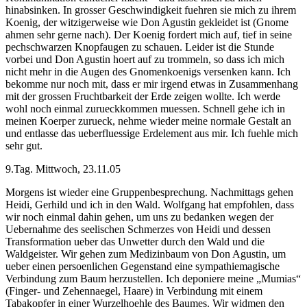
hinabsinken. In grosser Geschwindigkeit fuehren sie mich zu ihrem
Koenig, der witzigerweise wie Don Agustin gekleidet ist (Gnome
ahmen sehr gerne nach). Der Koenig fordert mich auf, tief in seine
pechschwarzen Knopfaugen zu schauen. Leider ist die Stunde
vorbei und Don Agustin hoert auf zu trommeln, so dass ich mich
nicht mehr in die Augen des Gnomenkoenigs versenken kann. Ich
bekomme nur noch mit, dass er mir irgend etwas in Zusammenhang
mit der grossen Fruchtbarkeit der Erde zeigen wollte. Ich werde
wohl noch einmal zurueckkommen muessen. Schnell gehe ich in
meinen Koerper zurueck, nehme wieder meine normale Gestalt an
und entlasse das ueberfluessige Erdelement aus mir. Ich fuehle mich
sehr gut.
9.Tag. Mittwoch, 23.11.05
Morgens ist wieder eine Gruppenbesprechung. Nachmittags gehen
Heidi, Gerhild und ich in den Wald. Wolfgang hat empfohlen, dass
wir noch einmal dahin gehen, um uns zu bedanken wegen der
Uebernahme des seelischen Schmerzes von Heidi und dessen
Transformation ueber das Unwetter durch den Wald und die
Waldgeister. Wir gehen zum Medizinbaum von Don Agustin, um
ueber einen persoenlichen Gegenstand eine sympathiemagische
Verbindung zum Baum herzustellen. Ich deponiere meine „Mumias“
(Finger- und Zehennaegel, Haare) in Verbindung mit einem
Tabakopfer in einer Wurzelhoehle des Baumes. Wir widmen den