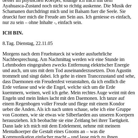
besser im physischen Koerper, solange ich mich mit dem
Ayahuasca-Zustand noch nicht so richtig auskenne. Die Musik der
Schamanen durchdringt mich und ist Balsam fuer die Seele. Sie
drueckt fuer mich die Freude am Sein aus. Ich geniesse es einfach,
nur zu sein – ohne Inhalte -, einfach sein.
ICH BIN.
8.Tag. Dienstag, 22.11.05
Morgens nach dem Fruehstueck ist wieder ausfuehrliche
Nachbesprechung. Am Nachmittag werden wir eine Stunde im
Lehmboden eingegraben zwecks Entfernung elektrischer Energie
und auch, um uns mit dem Tod auseinanderzusetzen. Don Agustin
trommelt und singt dabei. Ich gehe in einen Trancezustand und sehe,
dass Daemonen ein Freudenfest veranstalten, da ich endlich die
Erde verlasse und wie die Engel, welche sich um die Erde
kuemmern, weinen, weil ich gehe. Mein rechtes Auge weint mit den
Engeln und mein linkes lacht mit den Daemonen. Ich tanze auf
einem Regenbogen voller Freude und fliege mit einem Kondor
ueber die Anden. Als ich nach unten schaue, sehe ich eine Gruppe
von Gnomen, wie sie etwas wie Silberfaeden aus unseren Koerpern
herausziehen. Ich beobachte sie eine Zeitlang bei ihrer Taetigkeit.
Dann lade ich mich mit dem Erdelement, nehme mit meinem
Mentalkoerper die Gestalt eines Gnoms an – was die
Kommunikation einfacher macht – und lasse mich zu ihnen