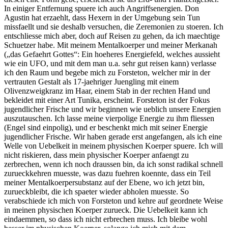
In einiger Entfernung spuere ich auch Angriffsenergien. Don
Agustin hat erzaehlt, dass Hexern in der Umgebung sein Tun
missfaellt und sie deshalb versuchen, die Zeremonien zu stoeren. Ich
entschliesse mich aber, doch auf Reisen zu gehen, da ich maechtige
Schuetzer habe. Mit meinem Mentalkoerper und meiner Merkanah
(„das Gefaehrt Gottes“: Ein hoeheres Energiefeld, welches aussieht
wie ein UFO, und mit dem man u.a. sehr gut reisen kann) verlasse
ich den Raum und begebe mich zu Forsteton, welcher mir in der
vertrauten Gestalt als 17-jaehriger Juengling mit einem
Olivenzweigkranz im Haar, einem Stab in der rechten Hand und
bekleidet mit einer Art Tunika, erscheint. Forsteton ist der Fokus
jugendlicher Frische und wir beginnen wie ueblich unsere Energien
auszutauschen. Ich lasse meine vierpolige Energie zu ihm fliessen
(Engel sind einpolig), und er beschenkt mich mit seiner Energie
jugendlicher Frische. Wir haben gerade erst angefangen, als ich eine
Welle von Uebelkeit in meinem physischen Koerper spuere. Ich will
nicht riskieren, dass mein physischer Koerper anfaengt zu
zerbrechen, wenn ich noch draussen bin, da ich sonst radikal schnell
zurueckkehren muesste, was dazu fuehren koennte, dass ein Teil
meiner Mentalkoerpersubstanz auf der Ebene, wo ich jetzt bin,
zurueckbleibt, die ich spaeter wieder abholen muesste. So
verabschiede ich mich von Forsteton und kehre auf geordnete Weise
in meinen physischen Koerper zurueck. Die Uebelkeit kann ich
eindaemmen, so dass ich nicht erbrechen muss. Ich bleibe wohl