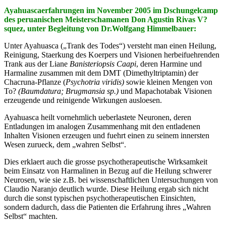
Ayahuascaerfahrungen im November 2005 im Dschungelcamp
des peruanischen Meisterschamanen Don Agustin Rivas V?
squez, unter Begleitung von Dr.Wolfgang Himmelbauer:
Unter Ayahuasca („Trank des Todes“) versteht man einen Heilung,
Reinigung, Staerkung des Koerpers und Visionen herbeifuehrenden
Trank aus der Liane
Banisteriopsis Caapi
, deren Harmine und
Harmaline zusammen mit dem DMT (Dimethyltriptamin) der
Chacruna-Pflanze (
Psychotria viridis)
sowie kleinen Mengen von
To?
(Baumdatura; Brugmansia sp.)
und Mapachotabak Visionen
erzeugende und reinigende Wirkungen ausloesen.
Ayahuasca heilt vornehmlich ueberlastete Neuronen, deren
Entladungen im analogen Zusammenhang mit den entladenen
Inhalten Visionen erzeugen und fuehrt einen zu seinem innersten
Wesen zurueck, dem „wahren Selbst“.
Dies erklaert auch die grosse psychotherapeutische Wirksamkeit
beim Einsatz von Harmalinen in Bezug auf die Heilung schwerer
Neurosen, wie sie z.B. bei wissenschaftlichen Untersuchungen von
Claudio Naranjo deutlich wurde. Diese Heilung ergab sich nicht
durch die sonst typischen psychotherapeutischen Einsichten,
sondern dadurch, dass die Patienten die Erfahrung ihres „Wahren
Selbst“ machten.