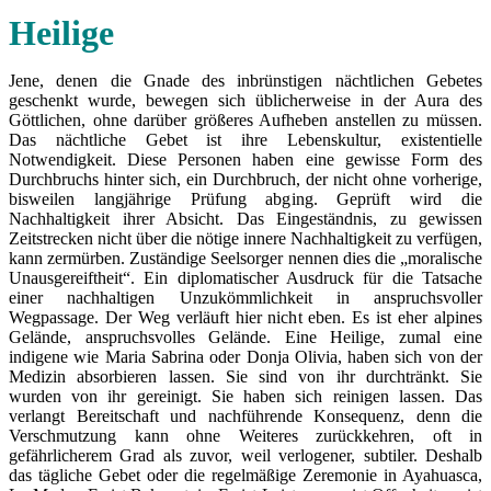
Heilige
Jene, denen die Gnade des inbrünstigen nächtlichen Gebetes
geschenkt wurde, bewegen sich üblicherweise in der Aura des
Göttlichen, ohne darüber größeres Aufheben anstellen zu müssen.
Das nächtliche Gebet ist ihre Lebenskultur, existentielle
Notwendigkeit. Diese Personen haben eine gewisse Form des
Durchbruchs hinter sich, ein Durchbruch, der nicht ohne vorherige,
bisweilen langjährige Prüfung abging. Geprüft wird die
Nachhaltigkeit ihrer Absicht. Das Eingeständnis, zu gewissen
Zeitstrecken nicht über die nötige innere Nachhaltigkeit zu verfügen,
kann zermürben. Zuständige Seelsorger nennen dies die „moralische
Unausgereiftheit“. Ein diplomatischer Ausdruck für die Tatsache
einer nachhaltigen Unzukömmlichkeit in anspruchsvoller
Wegpassage. Der Weg verläuft hier nicht eben. Es ist eher alpines
Gelände, anspruchsvolles Gelände. Eine Heilige, zumal eine
indigene wie Maria Sabrina oder Donja Olivia, haben sich von der
Medizin absorbieren lassen. Sie sind von ihr durchtränkt. Sie
wurden von ihr gereinigt. Sie haben sich reinigen lassen. Das
verlangt Bereitschaft und nachführende Konsequenz, denn die
Verschmutzung kann ohne Weiteres zurückkehren, oft in
gefährlicherem Grad als zuvor, weil verlogener, subtiler. Deshalb
das tägliche Gebet oder die regelmäßige Zeremonie in Ayahuasca,