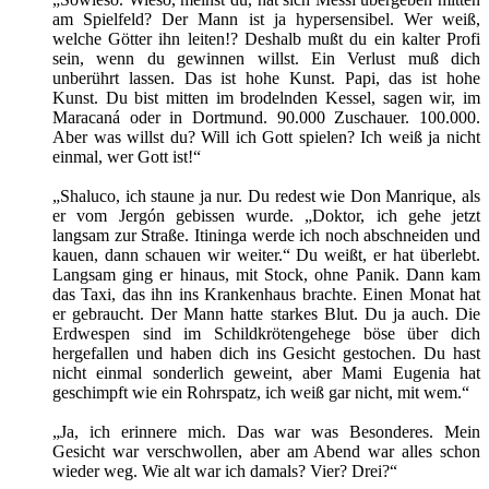
am Spielfeld? Der Mann ist ja hypersensibel. Wer weiß,
welche Götter ihn leiten!? Deshalb mußt du ein kalter Profi
sein, wenn du gewinnen willst. Ein Verlust muß dich
unberührt lassen. Das ist hohe Kunst. Papi, das ist hohe
Kunst. Du bist mitten im brodelnden Kessel, sagen wir, im
Maracaná oder in Dortmund. 90.000 Zuschauer. 100.000.
Aber was willst du? Will ich Gott spielen? Ich weiß ja nicht
einmal, wer Gott ist!“
„Shaluco, ich staune ja nur. Du redest wie Don Manrique, als
er vom Jergón gebissen wurde. „Doktor, ich gehe jetzt
langsam zur Straße. Itininga werde ich noch abschneiden und
kauen, dann schauen wir weiter.“ Du weißt, er hat überlebt.
Langsam ging er hinaus, mit Stock, ohne Panik. Dann kam
das Taxi, das ihn ins Krankenhaus brachte. Einen Monat hat
er gebraucht. Der Mann hatte starkes Blut. Du ja auch. Die
Erdwespen sind im Schildkrötengehege böse über dich
hergefallen und haben dich ins Gesicht gestochen. Du hast
nicht einmal sonderlich geweint, aber Mami Eugenia hat
geschimpft wie ein Rohrspatz, ich weiß gar nicht, mit wem.“
„Ja, ich erinnere mich. Das war was Besonderes. Mein
Gesicht war verschwollen, aber am Abend war alles schon
wieder weg. Wie alt war ich damals? Vier? Drei?“