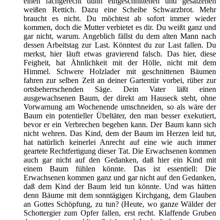
einen fachgerecht dünn eingeschnittenen und gesalzenen
weißen Rettich. Dazu eine Scheibe Schwarzbrot. Mehr
braucht es nicht. Du möchtest ab sofort immer wieder
kommen, doch die Mutter verbietet es dir. Du weißt ganz und
gar nicht, warum. Angeblich fällst du dem alten Mann nach
dessen Arbeitstag zur Last. Könntest du zur Last fallen. Du
merkst, hier läuft etwas gravierend falsch. Das hier, diese
Feigheit, hat Ähnlichkeit mit der Hölle, nicht mit dem
Himmel. Schwere Holzlader mit geschnittenen Bäumen
fahren zur selben Zeit an deiner Gartentür vorbei, rüber zur
ortsbeherrschenden Säge. Dein Vater läßt einen
ausgewachsenen Baum, der direkt am Hauseck steht, ohne
Vorwarnung am Wochenende umschneiden, so als wäre der
Baum ein potentieller Übeltäter, den man besser exekutiert,
bevor er ein Verbrechen begehen kann. Der Baum kann sich
nicht wehren. Das Kind, dem der Baum im Herzen leid tut,
hat natürlich keinerlei Anrecht auf eine wie auch immer
geartete Rechtfertigung dieser Tat. Die Erwachsenen kommen
auch gar nicht auf den Gedanken, daß hier ein Kind mit
einem Baum fühlen könnte. Das ist essentiell: Die
Erwachsenen kommen ganz und gar nicht auf den Gedanken,
daß dem Kind der Baum leid tun könnte. Und was hätten
denn Bäume mit dem sonntägigen Kirchgang, dem Glauben
an Gottes Schöpfung, zu tun? (Heute, wo ganze Wälder der
Schottergier zum Opfer fallen, erst recht. Klaffende Gruben