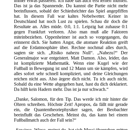
immer etwas passieren. Ich habe das auch erst lernen müssen.
Das ist ja das Spannende. Du kannst die Partie nicht mehr
beeinflussen, sobald der Schiedsrichter das Spiel angepfiffen
hat. In diesem Fall war kaltes Nebelwetter. Keiner in
Deutschland hat noch Lust zu spielen. Schau dir doch die
Resultate an. Alles müde. 0:0, 1:1. Leipzig hat zuhause 0:1
gegen Frankfurt verloren. Also man muß alle Faktoren
miteinbeziehen. Oppenheimer ist auch so vorgegangen, du
erinnerst dich. Sie hatten Angst, die atomare Reaktion greift
auf die Erdatmosphäre über. Rechne nochmal alles durch,
sagten sie sich. „Risiko nahezu Null“. „Nahezu?“ Der
Generalmajor war entgeistert. Matt Damon. Also, leider, das
ist komplizierte Mathematik. Wenn eine Kugel wie der
Fußball in Bewegung ist und 12 Mann um sie kämpfen, wird
alles sofort sehr schnell kompliziert, und deine Gleichungen
reichen nicht aus. Also ärgere dich nicht. Tu ich auch nicht.
Sobald du eine Wette abgegeben hast, hast du dich deklariert.
Da hilft kein Hadern mehr. Das ist ja nur schwach.“
„Danke, Salomon, für den Tip. Das werde ich mir hinter die
Ohren schreiben. Höchste Zeit! Apropos, da fällt mir gerade
ein, die Quantentheoriephysiker sagen, der Beobachter
beeinflußt das Geschehen. Meinst du, das kann bei einem
Fußballmatch auch der Fall sein?“
„Sowieso. Wieso, meinst du, hat sich Messi übergeben mitten