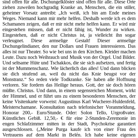
sind offen für alle. Dschungelklöster sind offen für alle. Diese Orte
ziehen zuweilen hochgradig Kranke an, Menschen, die ein stiller,
geheimer Vorsatz antreibt: „Ich weiß, ich bin am Ende meines
Weges. Niemand kann mir mehr helfen. Deshalb werde ich es dem
Schamanen zeigen, daß er mir nicht mehr helfen kann. Er wird mir
eingestehen müssen, daß er nicht fähig ist, Wunder zu wirken.
Eingestehen, daß er nicht Christus ist, ja vielleicht ihn sogar
verleugnet. Diese armselige Gestalt! Dieser armselige
Dschungelindianer, den nur Dollars und Frauen interessieren. Das
alles ist nur Theater. So wie bei uns in den Kirchen. Kleider machen
Leute. Dazu noch Weihrauch und Musik von der Orgel. Und Bilder.
Und seltsame Hüte und Tschakkos, die sie sich aufsetzen, und fertig
ist der Mummenschanz. Wie lächerlich das alles! Und dann blicken
sie dich strafend an, weil du nicht das Knie beugst vor der
Monstranz.“ So reden viele Todkranke. Sie haben alle Hoffnung
verloren. Sie fordern das Heilige heraus. Gott, der sie doch hören
müßte. Christus. Und dann, in einem segensreichen Moment, wirkt
der Himmel, und er führt uns zu einem besonderen Menschen, der
keine Visitenkarte vorweist: Augustinus Karl Wucherer-Huldenfeld,
Meisterschamane. Konsultation nach telefonischer Voranmeldung,
Honorar 200,- Euro/Stunde. Oder: Solon Tello, Urgroßvater.
Künstliches Gebiß. 12,50,- € für eine 2-Stunden-Zeremonie im
engen Schlafzimmer mitten in der Stadt, Psychokrise garantiert
ausgeschlossen. („Meine Purga kaufe ich von einer Frau des
Vertrauens auf dem Markt in Belén. Ich habe keine eigenen