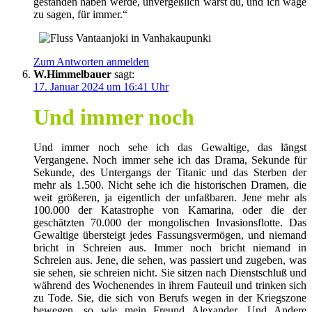
gestanden haben werde, unvergeßlich warst du, und ich wage
zu sagen, für immer.“
Zum Antworten anmelden
W.Himmelbauer
sagt:
17. Januar 2024 um 16:41 Uhr
Und immer noch
Und immer noch sehe ich das Gewaltige, das längst
Vergangene. Noch immer sehe ich das Drama, Sekunde für
Sekunde, des Untergangs der Titanic und das Sterben der
mehr als 1.500. Nicht sehe ich die historischen Dramen, die
weit größeren, ja eigentlich der unfaßbaren. Jene mehr als
100.000 der Katastrophe von Kamarina, oder die der
geschätzten 70.000 der mongolischen Invasionsflotte. Das
Gewaltige übersteigt jedes Fassungsvermögen, und niemand
bricht in Schreien aus. Immer noch bricht niemand in
Schreien aus. Jene, die sehen, was passiert und zugeben, was
sie sehen, sie schreien nicht. Sie sitzen nach Dienstschluß und
während des Wochenendes in ihrem Fauteuil und trinken sich
zu Tode. Sie, die sich von Berufs wegen in der Kriegszone
bewegen, so wie mein Freund Alexander. Und Andere