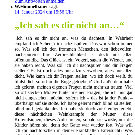
Zum Antworten anmelden
W.Himmelbauer
sagt:
14. Januar 2024 um 15:56 Uhr
„Ich sah es dir nicht an…“
„Ich sah es dir nicht an, was du dachtest. In Wahrheit
empfand ich Scheu, dir nachzuspüren. Das war schon immer
so. Was soll ich den frommen Menschen, den liebevollen,
nachspüren? Ihre Zerbrechlichkeit ist doch nur allzu
offenkundig. Das Glück ist ein Vogerl, sagen die Wiener, und
sie haben recht. Was soll ich dir nachspüren und dir Fragen
stellen? Es ist doch alles nur allzu verwoben, alles nur allzu
dicht. Wie kann ich dir Fragen stellen, wo ich doch weiß, du
fühlst dich sofort in die Enge getrieben? Und außerdem habe
ich gelernt, meinen eigenen Fragen nicht mehr zu trauen. Viel
zu oft stecken Motive hinter meinen Fragen, die ich mir gar
nicht eingestehen möchte, sofern ich – das ist ja der Punkt –
überhaupt auf sie stoße. Ich habe gelernt mich blind zu stellen,
blind und gedankenlos. Ich habe sie doch zur Genüge erlebt,
diese nächtlichen Weinkrämpfe der Mutter, diese
Konvulsionen, dieses Aufschreien, sobald sie wußte, nur die
Kinder hören sie, denn der Gatte war wieder fort. Was will
ich dir nachforschen in deiner krankhaften Eifersucht? Was