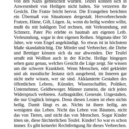
von den Nazis gemeuchelt wurden. Teufel können sich in
Anwesenheit von Heiligen nicht halten. Sie verzerren ihr
Gesicht. Die Fratze bricht hervor. Die Evangelien berichten
ein Übermaß von Situationen dergestalt. Hervorbrechende
Fratzen, Häme, Gift, Lügen. Ja, wenn du heilig werden willst,
mußt du mit baldigem Tod rechnen, mit Verleumdung, mit
Schmerz. Pater Pio erlebte es hautnah am eigenen Leib.
Verleumdung, sogar in den eigenen Reihen. Stigmata über 50
Jahre, wie vom Engel angekündigt. So etwas ist in höchstem
Maße skandalträchtig. Die Mörder und Verbrecher, die Diebe
und Betrüger können sich da nur abwenden. Der Teufel
urraßt mit Wolllust auch in der Kirche. Heilige hingegen
sehen ganz genau, welches Gesicht die Lüge zeigt. Sie wissen
um die schwere Krankheit. Wenn Menschen, edel gekleidet
und als moralische Instanz sich ausgebend, im Inneren gar
nicht mehr wissen, wer sie sind. Akklamierte Gestalten des
öffentlichen Lebens, Künstler, Wissenschaftler, Politiker,
Unternehmer, Geldbeweger. Männer zumeist, die sich jeden
Widerspruch verbieten. Auftragskiller, Generale. Ungestalten,
die nur Unglück bringen. Denn diesen Leuten ist eben nichts
heilig. Damit fängt es an. Nichts ist ihnen heilig, am
wenigsten das Leben. Nicht das Leben von Bäumen, nicht
das von Tieren, und nicht das von Menschen. Sogar Kinder
töten sie, diese fürchterlichen Teufel. Kinder! So war es schon
immer. Es gibt keinerlei Rechtfertigung für dieses Verbrechen.