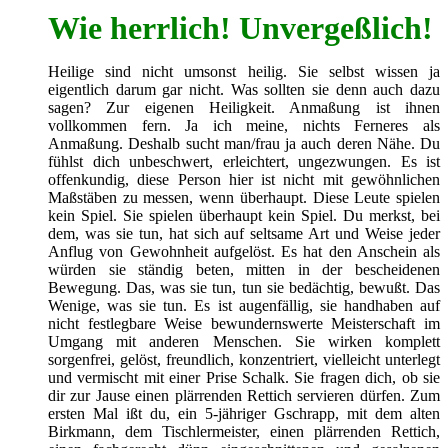
Wie herrlich! Unvergeßlich!
Heilige sind nicht umsonst heilig. Sie selbst wissen ja
eigentlich darum gar nicht. Was sollten sie denn auch dazu
sagen? Zur eigenen Heiligkeit. Anmaßung ist ihnen
vollkommen fern. Ja ich meine, nichts Ferneres als
Anmaßung. Deshalb sucht man/frau ja auch deren Nähe. Du
fühlst dich unbeschwert, erleichtert, ungezwungen. Es ist
offenkundig, diese Person hier ist nicht mit gewöhnlichen
Maßstäben zu messen, wenn überhaupt. Diese Leute spielen
kein Spiel. Sie spielen überhaupt kein Spiel. Du merkst, bei
dem, was sie tun, hat sich auf seltsame Art und Weise jeder
Anflug von Gewohnheit aufgelöst. Es hat den Anschein als
würden sie ständig beten, mitten in der bescheidenen
Bewegung. Das, was sie tun, tun sie bedächtig, bewußt. Das
Wenige, was sie tun. Es ist augenfällig, sie handhaben auf
nicht festlegbare Weise bewundernswerte Meisterschaft im
Umgang mit anderen Menschen. Sie wirken komplett
sorgenfrei, gelöst, freundlich, konzentriert, vielleicht unterlegt
und vermischt mit einer Prise Schalk. Sie fragen dich, ob sie
dir zur Jause einen plärrenden Rettich servieren dürfen. Zum
ersten Mal ißt du, ein 5-jähriger Gschrapp, mit dem alten
Birkmann, dem Tischlermeister, einen plärrenden Rettich,