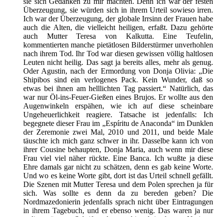
sie sich Gedanken zu mir machten. Denn ich war der festen
Überzeugung, sie würden sich in ihrem Urteil sowieso irren.
Ich war der Überzeugung, der globale Irrsinn der Frauen habe
auch die Alten, die vielleicht heiligen, erfaßt. Dazu gehörte
auch Mutter Teresa von Kalkutta. Eine Teufelin,
kommentierten manche pietätlosen Bilderstürmer unverhohlen
nach ihrem Tod. Ihr Tod war diesen gewissen völlig haltlosen
Leuten nicht heilig. Das sagt ja bereits alles, mehr als genug.
Oder Agustin, nach der Ermordung von Donja Olivia: „Die
Shipibos sind ein verlogenes Pack. Kein Wunder, daß so
etwas bei ihnen am helllichten Tag passiert.“ Natürlich, das
war nur Öl-ins-Feuer-Gießen eines Brujos. Er wollte aus den
Augenwinkeln erspähen, wie ich auf diese scheinbare
Ungeheuerlichkeit reagiere. Tatsache ist jedenfalls: Ich
begegnete dieser Frau im „Espíritu de Anaconda“ im Dunklen
der Zeremonie zwei Mal, 2010 und 2011, und beide Male
täuschte ich mich ganz schwer in ihr. Dasselbe kann ich von
ihrer Cousine behaupten, Donja Maria, auch wenn mir diese
Frau viel viel näher rückte. Eine Banca. Ich wußte ja diese
Ehre damals gar nicht zu schätzen, denn es gab keine Worte.
Und wo es keine Worte gibt, dort ist das Urteil schnell gefällt.
Die Szenen mit Mutter Teresa und dem Polen sprechen ja für
sich. Was sollte es denn da zu bereden geben? Die
Nordmazedonierin jedenfalls sprach nicht über Eintragungen
in ihrem Tagebuch, und er ebenso wenig. Das waren ja nur