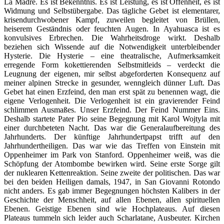
La Madre. Es ist Bekenntnis. Es ist Leistung, es ist Offenheit, es ist
Widmung und Selbstübergabe. Das tägliche Gebet ist elementarer,
krisendurchwobener Kampf, zuweilen begleitet von Brüllen,
heiserem Geständnis oder feuchten Augen. In Ayahuasca ist es
konvulsives Erbrechen. Die Wahrheitsdroge wirkt. Deshalb
beziehen sich Wissende auf die Notwendigkeit unterbleibender
Hysterie. Die Hysterie – eine theatralische, Aufmerksamkeit
erregende Form kokettierenden Selbstmitleids – verdeckt die
Leugnung der eigenen, mir selbst abgeforderten Konsequenz auf
meiner alpinen Strecke in gesunder, wenngleich dünner Luft. Das
Gebet hat einen Erzfeind, den man erst spät zu benennen wagt, die
eigene Verlogenheit. Die Verlogenheit ist ein gravierender Feind
schlimmen Ausmaßes. Unser Erzfeind. Der Feind Nummer Eins.
Deshalb startete Pater Pio seine Begegnung mit Karol Wojtyla mit
einer durchbeteten Nacht. Das war die Generalaufbereitung des
Jahrhunderts. Der künftige Jahrhundertpapst trifft auf den
Jahrhundertheiligen. Das war wie das Treffen von Einstein mit
Oppenheimer im Park von Stanford. Oppenheimer weiß, was die
Schöpfung der Atombombe bewirken wird. Seine erste Sorge gilt
der nuklearen Kettenreaktion. Seine zweite der politischen. Das war
bei den beiden Heiligen damals, 1947, in San Giovanni Rotondo
nicht anders. Es gab immer Begegnungen höchsten Kalibers in der
Geschichte der Menschheit, auf allen Ebenen, allen spirituellen
Ebenen. Geistige Ebenen sind wie Hochplateaus. Auf diesen
Plateaus tummeln sich leider auch Scharlatane, Ausbeuter. Kirchen