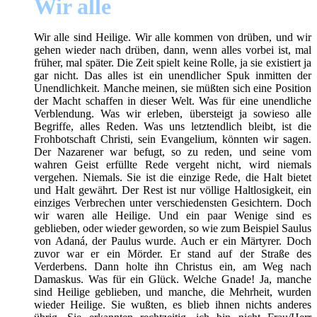
Wir alle
Wir alle sind Heilige. Wir alle kommen von drüben, und wir
gehen wieder nach drüben, dann, wenn alles vorbei ist, mal
früher, mal später. Die Zeit spielt keine Rolle, ja sie existiert ja
gar nicht. Das alles ist ein unendlicher Spuk inmitten der
Unendlichkeit. Manche meinen, sie müßten sich eine Position
der Macht schaffen in dieser Welt. Was für eine unendliche
Verblendung. Was wir erleben, übersteigt ja sowieso alle
Begriffe, alles Reden. Was uns letztendlich bleibt, ist die
Frohbotschaft Christi, sein Evangelium, könnten wir sagen.
Der Nazarener war befugt, so zu reden, und seine vom
wahren Geist erfüllte Rede vergeht nicht, wird niemals
vergehen. Niemals. Sie ist die einzige Rede, die Halt bietet
und Halt gewährt. Der Rest ist nur völlige Haltlosigkeit, ein
einziges Verbrechen unter verschiedensten Gesichtern. Doch
wir waren alle Heilige. Und ein paar Wenige sind es
geblieben, oder wieder geworden, so wie zum Beispiel Saulus
von Adaná, der Paulus wurde. Auch er ein Märtyrer. Doch
zuvor war er ein Mörder. Er stand auf der Straße des
Verderbens. Dann holte ihn Christus ein, am Weg nach
Damaskus. Was für ein Glück. Welche Gnade! Ja, manche
sind Heilige geblieben, und manche, die Mehrheit, wurden
wieder Heilige. Sie wußten, es blieb ihnen nichts anderes