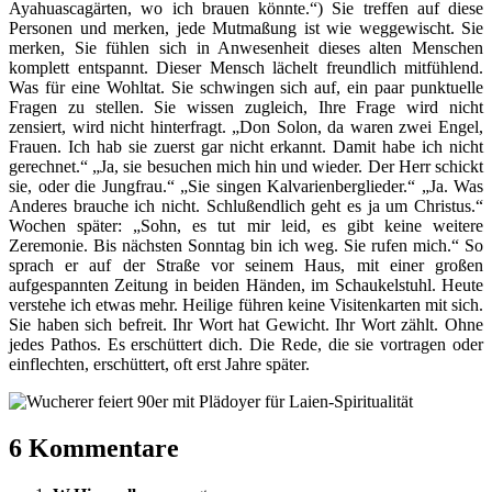
Ayahuascagärten, wo ich brauen könnte.“) Sie treffen auf diese
Personen und merken, jede Mutmaßung ist wie weggewischt. Sie
merken, Sie fühlen sich in Anwesenheit dieses alten Menschen
komplett entspannt. Dieser Mensch lächelt freundlich mitfühlend.
Was für eine Wohltat. Sie schwingen sich auf, ein paar punktuelle
Fragen zu stellen. Sie wissen zugleich, Ihre Frage wird nicht
zensiert, wird nicht hinterfragt. „Don Solon, da waren zwei Engel,
Frauen. Ich hab sie zuerst gar nicht erkannt. Damit habe ich nicht
gerechnet.“ „Ja, sie besuchen mich hin und wieder. Der Herr schickt
sie, oder die Jungfrau.“ „Sie singen Kalvarienberglieder.“ „Ja. Was
Anderes brauche ich nicht. Schlußendlich geht es ja um Christus.“
Wochen später: „Sohn, es tut mir leid, es gibt keine weitere
Zeremonie. Bis nächsten Sonntag bin ich weg. Sie rufen mich.“ So
sprach er auf der Straße vor seinem Haus, mit einer großen
aufgespannten Zeitung in beiden Händen, im Schaukelstuhl. Heute
verstehe ich etwas mehr.
Heilige führen keine Visitenkarten mit sich.
Sie haben sich befreit. Ihr Wort hat Gewicht. Ihr Wort zählt. Ohne
jedes Pathos. Es erschüttert dich. Die Rede, die sie vortragen oder
einflechten, erschüttert, oft erst Jahre später.
6 Kommentare