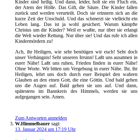
Kinder sind heilig. Und dann, leider, holt sie ein Fluch ein,
der Atem der Hölle. Das Gift, die Säure. Die Kinder fallen
zurück und werden verurteilt. Doch sie erinnern sich an die
kurze Zeit der Unschuld. Und das schmerzt sie vielleicht ein
Leben lang. Das ist ja wohl gesichert. Warum kämpfte
Christus um die Kinder? Weil er wußte, nur über sie erlangt
die Welt wieder Rettung. Nur über sie! Und das rufe ich allen
Kindermördern zu!
Ach, ihr Heiligen, wie sehr benötigen wir euch! Seht doch
unser Verhängnis! Seht unseren Irrsinn! Laßt uns ausatmen in
eurer Nähe! Laßt uns ruhen, Frieden finden in eurer Nähe!
Ohne Worte. Wir bitten um Vergebung in eurer Nähe. Ihr, ihr
Heiligen, lehrt uns doch durch euer Beispiel den wahren
Glauben an den einen Gott, die eine Göttin. Und bald gehen
uns die Augen auf. Bald gehen sie uns auf. Und dann,
spätestens im Bannkreis des Himmels, werden sie uns
aufgegangen sein. Amen.
Zum Antworten anmelden
W.Himmelbauer
sagt:
13. Januar 2024 um 17:19 Uhr