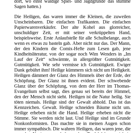
dort, wo einst waldige Spiel- und Jagdgründe das stumme
Sagen hatten.)
Die Heiligen, das waren immer die Kleinen, die zuweilen
Unscheinbaren. Die einfachen Trafikanten. Die einfachen
Papierwarenverkäufer. Der alte Kohel aus glorreicher,
unschuldiger Zeit, er mit seiner verkrüppelten Hand,
beispielsweise. Erste Anlaufstelle für alle Schulbelange, auch
wenn es etwas zu basteln gab. Aber nicht nur das. Der Mann,
der den Kindern die Comix-Hefte zum Lesen gab, jene
Kindheitsliteratur, von der sogar noch Wim Wenders in „Im
Lauf der Zeit“ schwärmte, in allergrößter Gutmütigkeit.
Gutmütigkeit. Wie sehr vermisse ich Gutmütigkeit. Ewiger
Dank gebührt ihm! Heilige kümmern sich nicht um Heiligkeit.
Heiligen dämmert der Glanz des Himmels über der Erde, der
Schöpfung. Der Glanz ist ihnen evident. Der schwebende
Glanz über der Schöpfung, von dem der Herr im Thomas-
Evangelium selbst sagt, dies genau sei bereits der Himmel,
den der Mensch nicht sieht. Heiligen ist die Natur heilig. Sie
töten niemals. Heilige sind der Gewalt abhold. Das ist das
Kennzeichen. Gewalt. Heilige schneiden Bäume nicht um.
Heilige erheben nicht die Hand. Heilige erheben nicht die
Stimme. Sie werden nicht laut. Und Heilige sind im Grunde
Nonkonformisten. Das machte sie in meinen Augen schon
immer sympathisch. Die wahren Heiligen, das waren jene, die