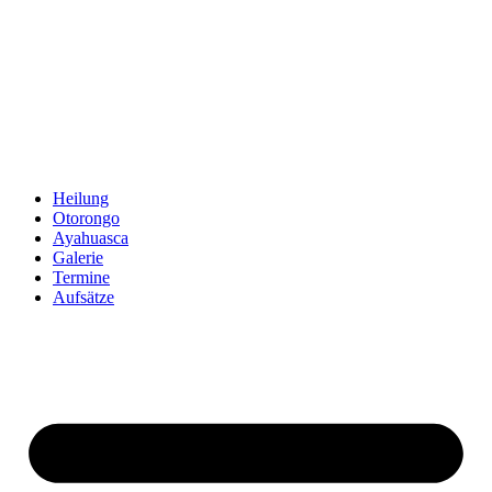
Zum
Inhalt
springen
Heilung
Otorongo
Ayahuasca
Galerie
Termine
Aufsätze