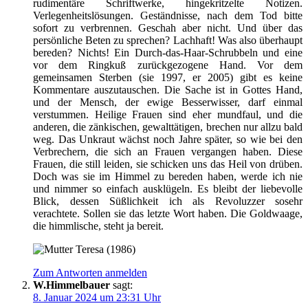
rudimentäre Schriftwerke, hingekritzelte Notizen.
Verlegenheitslösungen. Geständnisse, nach dem Tod bitte
sofort zu verbrennen. Geschah aber nicht. Und über das
persönliche Beten zu sprechen? Lachhaft! Was also überhaupt
bereden? Nichts! Ein Durch-das-Haar-Schrubbeln und eine
vor dem Ringkuß zurückgezogene Hand. Vor dem
gemeinsamen Sterben (sie 1997, er 2005) gibt es keine
Kommentare auszutauschen. Die Sache ist in Gottes Hand,
und der Mensch, der ewige Besserwisser, darf einmal
verstummen. Heilige Frauen sind eher mundfaul, und die
anderen, die zänkischen, gewalttätigen, brechen nur allzu bald
weg. Das Unkraut wächst noch Jahre später, so wie bei den
Verbrechern, die sich an Frauen vergangen haben. Diese
Frauen, die still leiden, sie schicken uns das Heil von drüben.
Doch was sie im Himmel zu bereden haben, werde ich nie
und nimmer so einfach ausklügeln. Es bleibt der liebevolle
Blick, dessen Süßlichkeit ich als Revoluzzer sosehr
verachtete. Sollen sie das letzte Wort haben. Die Goldwaage,
die himmlische, steht ja bereit.
Zum Antworten anmelden
W.Himmelbauer
sagt:
8. Januar 2024 um 23:31 Uhr