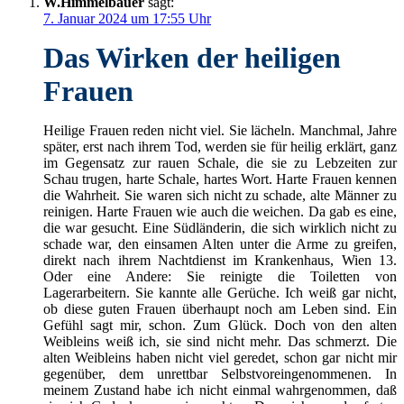
W.Himmelbauer
sagt:
7. Januar 2024 um 17:55 Uhr
Das Wirken der heiligen
Frauen
Heilige Frauen reden nicht viel. Sie lächeln. Manchmal, Jahre
später, erst nach ihrem Tod, werden sie für heilig erklärt, ganz
im Gegensatz zur rauen Schale, die sie zu Lebzeiten zur
Schau trugen, harte Schale, hartes Wort. Harte Frauen kennen
die Wahrheit. Sie waren sich nicht zu schade, alte Männer zu
reinigen. Harte Frauen wie auch die weichen. Da gab es eine,
die war gesucht. Eine Südländerin, die sich wirklich nicht zu
schade war, den einsamen Alten unter die Arme zu greifen,
direkt nach ihrem Nachtdienst im Krankenhaus, Wien 13.
Oder eine Andere: Sie reinigte die Toiletten von
Lagerarbeitern. Sie kannte alle Gerüche. Ich weiß gar nicht,
ob diese guten Frauen überhaupt noch am Leben sind. Ein
Gefühl sagt mir, schon. Zum Glück. Doch von den alten
Weibleins weiß ich, sie sind nicht mehr. Das schmerzt. Die
alten Weibleins haben nicht viel geredet, schon gar nicht mir
gegenüber, dem unrettbar Selbstvoreingenommenen. In
meinem Zustand habe ich nicht einmal wahrgenommen, daß