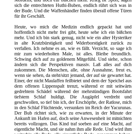
sich die entrechteten Huthi-Buben, endlich rührt sich was in
der Bude. Und die Waffenhändler finden überall offene Türen
für ihr Geschäft.
Heute, wo mich die Medizin endlich gepackt hat und
hoffentlich nicht mehr frei gibt, heute sehe ich ein bißchen
mehr. Und ich bin stark genug, nicht wie ein alter Hysteriker
in alte Kratzbürstigkeit und Widerborstigkeit zurück zu
verfallen. Ich nehme es an, wie es fällt. Verzicht, so sage ich
mir zum wiederholten Male, ist alles. Bleibe freundlich.
Schwing dich auf zu goldenem Mitgefühl. Und siehe, schon
ändern sich die Perspektiven massiv. Laß alles auf dich
zukommen. Die Menschen, alle, ohne Ausnahme, freut es,
wenn sie sehen, da steht/sitzt jemand, der auf sie gewartet hat.
Einer, der nicht Maulaffen feilbietet und dem der Speichel aus
dem offenen Lippenspalt trenzt, während er mit seitwärts
gedrehtem Schädel während der mehrstündigen Bootsfahrt
tiefstem Schlaf huldigt. Die Augäpfel verdreht und
geschwollen, so tief bin ich, der Erschöpfte, der Ratlose, mich
in den Schlaf Flüchtende, versunken im Reich der Yacurunas.
Der Bub richtet sich, wie zu erwarten, in der Minute der
Ankunft im Hafen auf, doch seine Anwesenheit ist mitnichten
bereits vollzogen. Das Kind traf soeben auf eine Macht, auf
eigentliche Macht, und sie nahm ihm alle Rede. Und wird ihm