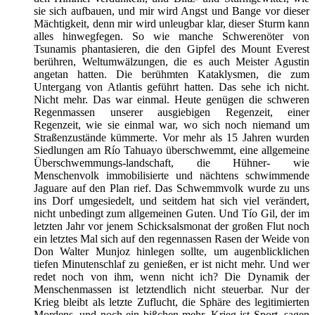
sie sich aufbauen, und mir wird Angst und Bange vor dieser
Mächtigkeit, denn mir wird unleugbar klar, dieser Sturm kann
alles hinwegfegen. So wie manche Schwerenöter von
Tsunamis phantasieren, die den Gipfel des Mount Everest
berühren, Weltumwälzungen, die es auch Meister Agustin
angetan hatten. Die berühmten Kataklysmen, die zum
Untergang von Atlantis geführt hatten. Das sehe ich nicht.
Nicht mehr. Das war einmal. Heute genügen die schweren
Regenmassen unserer ausgiebigen Regenzeit, einer
Regenzeit, wie sie einmal war, wo sich noch niemand um
Straßenzustände kümmerte. Vor mehr als 15 Jahren wurden
Siedlungen am Río Tahuayo überschwemmt, eine allgemeine
Überschwemmungs-landschaft, die Hühner- wie
Menschenvolk immobilisierte und nächtens schwimmende
Jaguare auf den Plan rief. Das Schwemmvolk wurde zu uns
ins Dorf umgesiedelt, und seitdem hat sich viel verändert,
nicht unbedingt zum allgemeinen Guten. Und Tío Gil, der im
letzten Jahr vor jenem Schicksalsmonat der großen Flut noch
ein letztes Mal sich auf den regennassen Rasen der Weide von
Don Walter Munjoz hinlegen sollte, um augenblicklichen
tiefen Minutenschlaf zu genießen, er ist nicht mehr. Und wer
redet noch von ihm, wenn nicht ich? Die Dynamik der
Menschenmassen ist letztendlich nicht steuerbar. Nur der
Krieg bleibt als letzte Zuflucht, die Sphäre des legitimierten
Mordens, und noch ein bißchen mehr. Krieg ist Sport, sagen