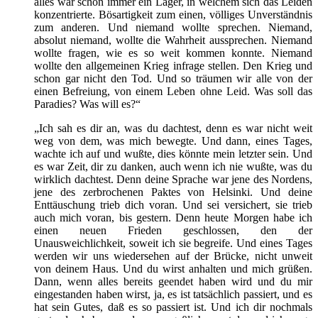
alles war schon immer ein Lager, in welchem sich das Leiden
konzentrierte. Bösartigkeit zum einen, völliges Unverständnis
zum anderen. Und niemand wollte sprechen. Niemand,
absolut niemand, wollte die Wahrheit aussprechen. Niemand
wollte fragen, wie es so weit kommen konnte. Niemand
wollte den allgemeinen Krieg infrage stellen. Den Krieg und
schon gar nicht den Tod. Und so träumen wir alle von der
einen Befreiung, von einem Leben ohne Leid. Was soll das
Paradies? Was will es?“
„Ich sah es dir an, was du dachtest, denn es war nicht weit
weg von dem, was mich bewegte. Und dann, eines Tages,
wachte ich auf und wußte, dies könnte mein letzter sein. Und
es war Zeit, dir zu danken, auch wenn ich nie wußte, was du
wirklich dachtest. Denn deine Sprache war jene des Nordens,
jene des zerbrochenen Paktes von Helsinki. Und deine
Enttäuschung trieb dich voran. Und sei versichert, sie trieb
auch mich voran, bis gestern. Denn heute Morgen habe ich
einen neuen Frieden geschlossen, den der
Unausweichlichkeit, soweit ich sie begreife. Und eines Tages
werden wir uns wiedersehen auf der Brücke, nicht unweit
von deinem Haus. Und du wirst anhalten und mich grüßen.
Dann, wenn alles bereits geendet haben wird und du mir
eingestanden haben wirst, ja, es ist tatsächlich passiert, und es
hat sein Gutes, daß es so passiert ist. Und ich dir nochmals