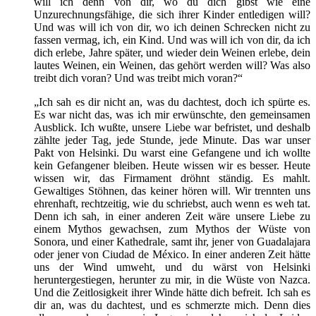
will ich denn von dir, wo du dich gibst wie eine
Unzurechnungsfähige, die sich ihrer Kinder entledigen will?
Und was will ich von dir, wo ich deinen Schrecken nicht zu
fassen vermag, ich, ein Kind. Und was will ich von dir, da ich
dich erlebe, Jahre später, und wieder dein Weinen erlebe, dein
lautes Weinen, ein Weinen, das gehört werden will? Was also
treibt dich voran? Und was treibt mich voran?“
„Ich sah es dir nicht an, was du dachtest, doch ich spürte es.
Es war nicht das, was ich mir erwünschte, den gemeinsamen
Ausblick. Ich wußte, unsere Liebe war befristet, und deshalb
zählte jeder Tag, jede Stunde, jede Minute. Das war unser
Pakt von Helsinki. Du warst eine Gefangene und ich wollte
kein Gefangener bleiben. Heute wissen wir es besser. Heute
wissen wir, das Firmament dröhnt ständig. Es mahlt.
Gewaltiges Stöhnen, das keiner hören will. Wir trennten uns
ehrenhaft, rechtzeitig, wie du schriebst, auch wenn es weh tat.
Denn ich sah, in einer anderen Zeit wäre unsere Liebe zu
einem Mythos gewachsen, zum Mythos der Wüste von
Sonora, und einer Kathedrale, samt ihr, jener von Guadalajara
oder jener von Ciudad de México. In einer anderen Zeit hätte
uns der Wind umweht, und du wärst von Helsinki
heruntergestiegen, herunter zu mir, in die Wüste von Nazca.
Und die Zeitlosigkeit ihrer Winde hätte dich befreit. Ich sah es
dir an, was du dachtest, und es schmerzte mich. Denn dies