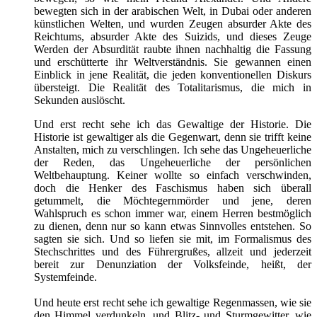
bewegten sich in der arabischen Welt, in Dubai oder anderen
künstlichen Welten, und wurden Zeugen absurder Akte des
Reichtums, absurder Akte des Suizids, und dieses Zeuge
Werden der Absurdität raubte ihnen nachhaltig die Fassung
und erschütterte ihr Weltverständnis. Sie gewannen einen
Einblick in jene Realität, die jeden konventionellen Diskurs
übersteigt. Die Realität des Totalitarismus, die mich in
Sekunden auslöscht.
Und erst recht sehe ich das Gewaltige der Historie. Die
Historie ist gewaltiger als die Gegenwart, denn sie trifft keine
Anstalten, mich zu verschlingen. Ich sehe das Ungeheuerliche
der Reden, das Ungeheuerliche der persönlichen
Weltbehauptung. Keiner wollte so einfach verschwinden,
doch die Henker des Faschismus haben sich überall
getummelt, die Möchtegernmörder und jene, deren
Wahlspruch es schon immer war, einem Herren bestmöglich
zu dienen, denn nur so kann etwas Sinnvolles entstehen. So
sagten sie sich. Und so liefen sie mit, im Formalismus des
Stechschrittes und des Führergrußes, allzeit und jederzeit
bereit zur Denunziation der Volksfeinde, heißt, der
Systemfeinde.
Und heute erst recht sehe ich gewaltige Regenmassen, wie sie
den Himmel verdunkeln, und Blitz- und Sturmgewitter, wie