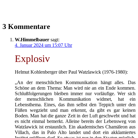
3 Kommentare
W.Himmelbauer
sagt:
4. Januar 2024 um 15:07 Uhr
Explosiv
Helmut Kohlenberger über Paul Watzlawick (1976-1980):
„An der menschlichen Kommunikation hängt alles. Das
Schöne an dem Thema: Man wird nie an ein Ende kommen.
Schlußfolgerungen bleiben immer nur vorläufige. Wer sich
der menschlichen Kommunikation widmet, hat ein
Lebensthema. Eines, das ihm selbst den Teppich unter den
Füßen wegzieht und man erkennt, da gibt es gar keinen
Boden. Man hat die ganze Zeit in der Luft geschwebt und hat
es nicht einmal bemerkt. Alleine bereits der Lebensweg von
Watzlawick ist erstaunlich. Ein akademisches Chamäleon aus
Villach, das in Palo Alto landet und dort ein akklamiertes
Institut eröffnen darf. So etwas ist nur in den Staaten möglich.