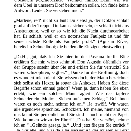
dem Übel in unserem Dorf beikommen sollen, ich finde keine
Antwort. Leider. Sie verstehen mich.“
„Marlene, red‘ nicht zu laut! Du siehst ja, der Doktor schläft
grad auf der Treppe. Du kannst sicher sein, er schläft nicht aus
Anstrengung, weil er so wie ich die Nacht durchgearbeitet
hat. Er schläft, weil er ein notorischer Faulpelz ist und für
seine nächste Rolle als Faulpelz probt.“ (Agustin Rívas,
bereits im Schnellboot; die beiden die Einzigen einstweilen)
„Dr.H., gut, daß ich Sie hier in der Pascana treffe. Bitte
erklären Sie mir, wieso schimpft Don Agustin öffentlich vor
der Gruppe sosehr über Sie und erklärt Sie für verrückt? Sie
wären schizophren, sagt er.“ „Danke für die Eröffnung, doch
es wundert mich nicht. Sie wissen doch, der Mann bezeichnet
sich selbst als Hexer, ja sogar als Anhexer. Haben Sie diese
Begriffe schon einmal gehört? Wenn ja, dann haben Sie eben
erlebt, wie ein solcher Mann agiert. Wie das tapfere
Schneiderlein. Motto: „Sieben auf einen Schlag.“ Bei Ihnen
waren es noch mehr, nehme ich an.“ „Ja, zwölf. Wir waren
alle irgendwie sprachlos. Schockiert. Ich meine, niemand von
uns kennt Sie persönlich und Sie sind ja auch nicht der Papst.
Wie kommen wir zu der Ehre?“ „Das hat Sie verstört, nehme
ich an.“ „Gelinde gesagt, ja.“ „Und jetzt fliegen Sie zurück.“
„Ja, wir alle, und was da alles passiert ist, das müssen wir erst