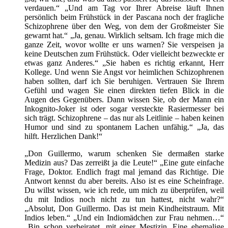
verdauen.“ „Und am Tag vor Ihrer Abreise läuft Ihnen
persönlich beim Frühstück in der Pascana noch der fragliche
Schizophrene über den Weg, von dem der Großmeister Sie
gewarnt hat.“ „Ja, genau. Wirklich seltsam. Ich frage mich die
ganze Zeit, wovor wollte er uns warnen? Sie verspeisen ja
keine Deutschen zum Frühstück. Oder vielleicht bezweckte er
etwas ganz Anderes.“ „Sie haben es richtig erkannt, Herr
Kollege. Und wenn Sie Angst vor heimlichen Schizophrenen
haben sollten, darf ich Sie beruhigen. Vertrauen Sie Ihrem
Gefühl und wagen Sie einen direkten tiefen Blick in die
Augen des Gegenübers. Dann wissen Sie, ob der Mann ein
Inkognito-Joker ist oder sogar versteckte Rasiermesser bei
sich trägt. Schizophrene – das nur als Leitlinie – haben keinen
Humor und sind zu spontanem Lachen unfähig.“ „Ja, das
hilft. Herzlichen Dank!“
„Don Guillermo, warum schenken Sie dermaßen starke
Medizin aus? Das zerreißt ja die Leute!“ „Eine gute einfache
Frage, Doktor. Endlich fragt mal jemand das Richtige. Die
Antwort kennst du aber bereits. Also ist es eine Scheinfrage.
Du willst wissen, wie ich rede, um mich zu überprüfen, weil
du mit Indios noch nicht zu tun hattest, nicht wahr?“
„Absolut, Don Guillermo. Das ist mein Kindheitstraum. Mit
Indios leben.“ „Und ein Indiomädchen zur Frau nehmen…“
„Bin schon verheiratet, mit einer Mestizin. Eine ehemalige