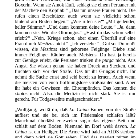
Boxerin. Wenn sie Amok läuft, schlägt sie einem Peruaner mit
der Machete den Kopf ab.“ „Das tun unsere Frauen nicht. Die
rufen einen Beschützer, auch wenn sie vielleicht schon
blutend am Boden liegen.“ „Wie rufen sie?“ „Mit gellender,
heller Stimme.“ „Und dann kommen deine Leute.“ „Ja, dann
kommen sie. Wie die Otorongos.“ „Hast du das schon selbst
erlebt?“ „Nein. Kriege schon, aber einen Überfall auf eine
Frau durch
Mestizos
nicht.“ „Ich verstehe.“ „Gut so. Du mußt
wissen, die
Mestizos
sind geborene Feiglinge. Diebe sind
immer Feiglinge. Räuber auch. Meistens. Du hast ja bereits
zur Genüge erlebt, die Peruaner trinken die
purga
nicht. Aus
Angst. Sie wissen genau, sie haben Dreck am Stecken, und
fürchten sich vor der Strafe. Das tut ihr Gringos nicht. Ihr
nehmt die Sache ernst und seid bereit zu lernen. Auch wenn
die meisten von euch hoffnungslose Großmäuler sind. Aber
ihr habt ein Gewissen, ein Ehrempfinden. Das kennen die
cholos
nicht. Also: die Medizin ist nicht stark. Sie ist nur
gerecht. Für Todgeweihte maßgeschneidert.“
„Wolfgang, weißt du, daß
La China
Buben von der Straße
aufliest und sie bei sich im Frisiersalon schlafen läßt?
Manchmal überläßt er zweien sogar das eigene Bett und
schläft auf dem Boden. Niemand im Dorf weiß davon.
La
China
ist ein Heiliger. Die Arme wird bald an AIDS sterben,
und dann wird sie Gott sehen. Und das passiert mitten im