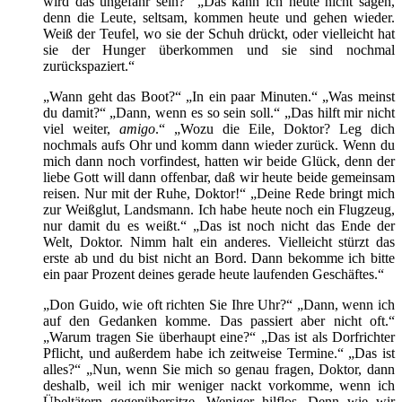
wird das ungefähr sein?“ „Das kann ich heute nicht sagen,
denn die Leute, seltsam, kommen heute und gehen wieder.
Weiß der Teufel, wo sie der Schuh drückt, oder vielleicht hat
sie der Hunger überkommen und sie sind nochmal
zurückspaziert.“
„Wann geht das Boot?“ „In ein paar Minuten.“ „Was meinst
du damit?“ „Dann, wenn es so sein soll.“ „Das hilft mir nicht
viel weiter,
amigo
.“ „Wozu die Eile, Doktor? Leg dich
nochmals aufs Ohr und komm dann wieder zurück. Wenn du
mich dann noch vorfindest, hatten wir beide Glück, denn der
liebe Gott will dann offenbar, daß wir heute beide gemeinsam
reisen. Nur mit der Ruhe, Doktor!“ „Deine Rede bringt mich
zur Weißglut, Landsmann. Ich habe heute noch ein Flugzeug,
nur damit du es weißt.“ „Das ist noch nicht das Ende der
Welt, Doktor. Nimm halt ein anderes. Vielleicht stürzt das
erste ab und du bist nicht an Bord. Dann bekomme ich bitte
ein paar Prozent deines gerade heute laufenden Geschäftes.“
„Don Guido, wie oft richten Sie Ihre Uhr?“ „Dann, wenn ich
auf den Gedanken komme. Das passiert aber nicht oft.“
„Warum tragen Sie überhaupt eine?“ „Das ist als Dorfrichter
Pflicht, und außerdem habe ich zeitweise Termine.“ „Das ist
alles?“ „Nun, wenn Sie mich so genau fragen, Doktor, dann
deshalb, weil ich mir weniger nackt vorkomme, wenn ich
Übeltätern gegenübersitze. Weniger hilflos. Denn wie wir