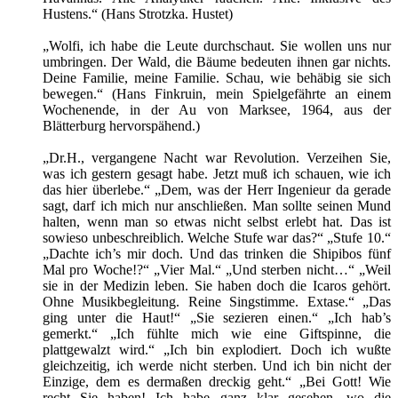
Hustens.“ (Hans Strotzka. Hustet)
„Wolfi, ich habe die Leute durchschaut. Sie wollen uns nur
umbringen. Der Wald, die Bäume bedeuten ihnen gar nichts.
Deine Familie, meine Familie. Schau, wie behäbig sie sich
bewegen.“ (Hans Finkruin, mein Spielgefährte an einem
Wochenende, in der Au von Marksee, 1964, aus der
Blätterburg hervorspähend.)
„Dr.H., vergangene Nacht war Revolution. Verzeihen Sie,
was ich gestern gesagt habe. Jetzt muß ich schauen, wie ich
das hier überlebe.“ „Dem, was der Herr Ingenieur da gerade
sagt, darf ich mich nur anschließen. Man sollte seinen Mund
halten, wenn man so etwas nicht selbst erlebt hat. Das ist
sowieso unbeschreiblich. Welche Stufe war das?“ „Stufe 10.“
„Dachte ich’s mir doch. Und das trinken die Shipibos fünf
Mal pro Woche!?“ „Vier Mal.“ „Und sterben nicht…“ „Weil
sie in der Medizin leben. Sie haben doch die Icaros gehört.
Ohne Musikbegleitung. Reine Singstimme. Extase.“ „Das
ging unter die Haut!“ „Sie sezieren einen.“ „Ich hab’s
gemerkt.“ „Ich fühlte mich wie eine Giftspinne, die
plattgewalzt wird.“ „Ich bin explodiert. Doch ich wußte
gleichzeitig, ich werde nicht sterben. Und ich bin nicht der
Einzige, dem es dermaßen dreckig geht.“ „Bei Gott! Wie
recht Sie haben! Ich habe ganz klar gesehen, wo die