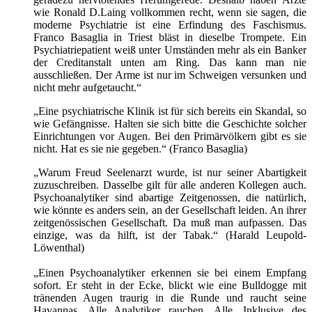
wie Ronald D.Laing vollkommen recht, wenn sie sagen, die
moderne Psychiatrie ist eine Erfindung des Faschismus.
Franco Basaglia in Triest bläst in dieselbe Trompete. Ein
Psychiatriepatient weiß unter Umständen mehr als ein Banker
der Creditanstalt unten am Ring. Das kann man nie
ausschließen. Der Arme ist nur im Schweigen versunken und
nicht mehr aufgetaucht.“
„Eine psychiatrische Klinik ist für sich bereits ein Skandal, so
wie Gefängnisse. Halten sie sich bitte die Geschichte solcher
Einrichtungen vor Augen. Bei den Primärvölkern gibt es sie
nicht. Hat es sie nie gegeben.“ (Franco Basaglia)
„Warum Freud Seelenarzt wurde, ist nur seiner Abartigkeit
zuzuschreiben. Dasselbe gilt für alle anderen Kollegen auch.
Psychoanalytiker sind abartige Zeitgenossen, die natürlich,
wie könnte es anders sein, an der Gesellschaft leiden. An ihrer
zeitgenössischen Gesellschaft. Da muß man aufpassen. Das
einzige, was da hilft, ist der Tabak.“ (Harald Leupold-
Löwenthal)
„Einen Psychoanalytiker erkennen sie bei einem Empfang
sofort. Er steht in der Ecke, blickt wie eine Bulldogge mit
tränenden Augen traurig in die Runde und raucht seine
Havannas. Alle Analytiker rauchen. Alle. Inklusive des