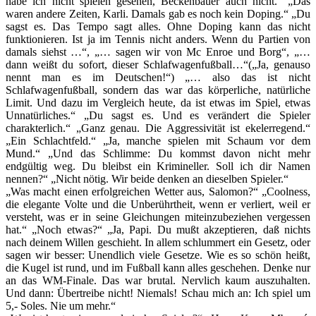
habe ich nicht spielen gesehen, Beckenbauer auch nicht.“ „Das
waren andere Zeiten, Karli. Damals gab es noch kein Doping.“ „Du
sagst es. Das Tempo sagt alles. Ohne Doping kann das nicht
funktionieren. Ist ja im Tennis nicht anders. Wenn du Partien von
damals siehst …“, „… sagen wir von Mc Enroe und Borg“, „…
dann weißt du sofort, dieser Schlafwagenfußball…“(„Ja, genauso
nennt man es im Deutschen!“) „… also das ist nicht
Schlafwagenfußball, sondern das war das körperliche, natürliche
Limit. Und dazu im Vergleich heute, da ist etwas im Spiel, etwas
Unnatürliches.“ „Du sagst es. Und es verändert die Spieler
charakterlich.“ „Ganz genau. Die Aggressivität ist ekelerregend.“
„Ein Schlachtfeld.“ „Ja, manche spielen mit Schaum vor dem
Mund.“ „Und das Schlimme: Du kommst davon nicht mehr
endgültig weg. Du bleibst ein Krimineller. Soll ich dir Namen
nennen?“ „Nicht nötig. Wir beide denken an dieselben Spieler.“
„Was macht einen erfolgreichen Wetter aus, Salomon?“ „Coolness,
die elegante Volte und die Unberührtheit, wenn er verliert, weil er
versteht, was er in seine Gleichungen miteinzubeziehen vergessen
hat.“ „Noch etwas?“ „Ja, Papi. Du mußt akzeptieren, daß nichts
nach deinem Willen geschieht. In allem schlummert ein Gesetz, oder
sagen wir besser: Unendlich viele Gesetze. Wie es so schön heißt,
die Kugel ist rund, und im Fußball kann alles geschehen. Denke nur
an das WM-Finale. Das war brutal. Nervlich kaum auszuhalten.
Und dann: Übertreibe nicht! Niemals! Schau mich an: Ich spiel um
5,- Soles. Nie um mehr.“