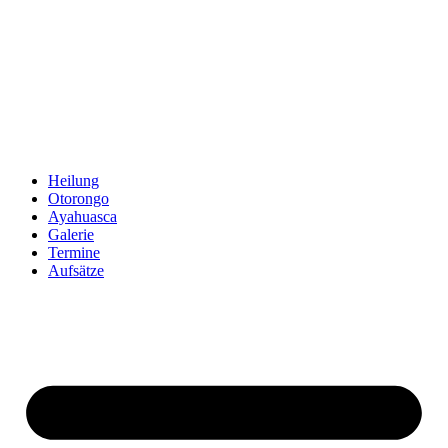
Zum
Inhalt
springen
Heilung
Otorongo
Ayahuasca
Galerie
Termine
Aufsätze