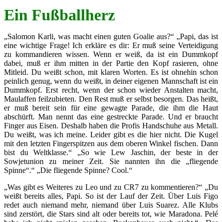
Ein Fußballherz
„Salomon Karli, was macht einen guten Goalie aus?“ „Papi, das ist
eine wichtige Frage! Ich erkläre es dir: Er muß seine Verteidigung
zu kommandieren wissen. Wenn er weiß, da ist ein Dummkopf
dabei, muß er ihm mitten in der Partie den Kopf rasieren, ohne
Mitleid. Du weißt schon, mit klaren Worten. Es ist ohnehin schon
peinlich genug, wenn du weißt, in deiner eigenen Mannschaft ist ein
Dummkopf. Erst recht, wenn der schon wieder Anstalten macht,
Maulaffen feilzubieten. Den Rest muß er selbst besorgen. Das heißt,
er muß bereit sein für eine gewagte Parade, die ihm die Haut
abschürft. Man nennt das eine gestreckte Parade. Und er braucht
Finger aus Eisen. Deshalb haben die Profis Handschuhe aus Metall.
Du weißt, was ich meine. Leider gibt es die hier nicht. Die Kugel
mit den letzten Fingerspitzen aus dem oberen Winkel fischen. Dann
bist du Weltklasse.“ „So wie Lew Jaschin, der beste in der
Sowjetunion zu meiner Zeit. Sie nannten ihn die „fliegende
Spinne“.“ „Die fliegende Spinne? Cool.“
„Was gibt es Weiteres zu Leo und zu CR7 zu kommentieren?“ „Du
weißt bereits alles, Papi. So ist der Lauf der Zeit. Über Luis Figo
redet auch niemand mehr, niemand über Luis Suarez. Alle Klubs
sind zerstört, die Stars sind alt oder bereits tot, wie Maradona. Pelé