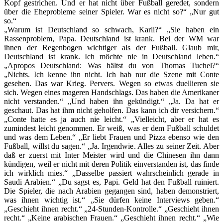
Kopf gestrichen. Und er hat nicht über Fußball geredet, sondern
über die Eheprobleme seiner Spieler. War es nicht so?“ „Nur gut
so.“
„Warum ist Deutschland so schwach, Karli?“ „Sie haben ein
Rassenproblem, Papa. Deutschland ist krank. Bei der WM war
ihnen der Regenbogen wichtiger als der Fußball. Glaub mir,
Deutschland ist krank. Ich möchte nie in Deutschland leben.“
„Apropos Deutschland: Was hältst du von Thomas Tuchel?“
„Nichts. Ich kenne ihn nicht. Ich hab nur die Szene mit Conte
gesehen. Das war Krieg. Pervers. Wegen so etwas duellieren sie
sich. Wegen eines mageren Handschlags. Das haben die Amerikaner
nicht verstanden.“ „Und haben ihn gekündigt.“ „Ja. Da hat er
geschaut. Das hat ihm nicht geholfen. Das kann ich dir versichern.“
„Conte hatte es ja auch nie leicht.“ „Vielleicht, aber er hat es
zumindest leicht genommen. Er weiß, was er dem Fußball schuldet
und was dem Leben.“ „Er liebt Frauen und Pizza ebenso wie den
Fußball, willst du sagen.“ „Ja. Irgendwie. Alles zu seiner Zeit. Aber
daß er zuerst mit Inter Meister wird und die Chinesen ihn dann
kündigen, weil er nicht mit deren Politik einverstanden ist, das finde
ich wirklich mies.“ „Dasselbe passiert wahrscheinlich gerade in
Saudi Arabien.“ „Du sagst es, Papi. Geld hat den Fußball ruiniert.
Die Spieler, die nach Arabien gegangen sind, haben demonstriert,
was ihnen wichtig ist.“ „Sie dürfen keine Interviews geben.“
„Geschieht ihnen recht.“ „24-Stunden-Kontrolle.“ „Geschieht ihnen
recht.“ „Keine arabischen Frauen.“ „Geschieht ihnen recht.“ „Wie