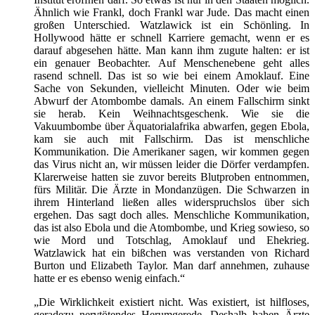
Ähnlich wie Frankl, doch Frankl war Jude. Das macht einen
großen Unterschied. Watzlawick ist ein Schönling. In
Hollywood hätte er schnell Karriere gemacht, wenn er es
darauf abgesehen hätte. Man kann ihm zugute halten: er ist
ein genauer Beobachter. Auf Menschenebene geht alles
rasend schnell. Das ist so wie bei einem Amoklauf. Eine
Sache von Sekunden, vielleicht Minuten. Oder wie beim
Abwurf der Atombombe damals. An einem Fallschirm sinkt
sie herab. Kein Weihnachtsgeschenk. Wie sie die
Vakuumbombe über Äquatorialafrika abwarfen, gegen Ebola,
kam sie auch mit Fallschirm. Das ist menschliche
Kommunikation. Die Amerikaner sagen, wir kommen gegen
das Virus nicht an, wir müssen leider die Dörfer verdampfen.
Klarerweise hatten sie zuvor bereits Blutproben entnommen,
fürs Militär. Die Ärzte in Mondanzügen. Die Schwarzen in
ihrem Hinterland ließen alles widerspruchslos über sich
ergehen. Das sagt doch alles. Menschliche Kommunikation,
das ist also Ebola und die Atombombe, und Krieg sowieso, so
wie Mord und Totschlag, Amoklauf und Ehekrieg.
Watzlawick hat ein bißchen was verstanden von Richard
Burton und Elizabeth Taylor. Man darf annehmen, zuhause
hatte er es ebenso wenig einfach.“
„Die Wirklichkeit existiert nicht. Was existiert, ist hilfloses,
geradezu nervtötendes Herumgerede. Deshalb haben Ärzte