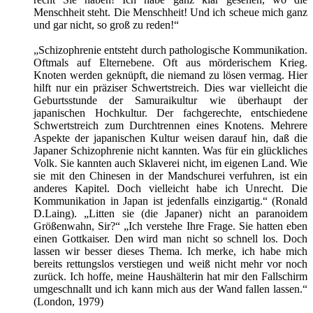
Menschheit steht. Die Menschheit! Und ich scheue mich ganz
und gar nicht, so groß zu reden!“
„Schizophrenie entsteht durch pathologische Kommunikation.
Oftmals auf Elternebene. Oft aus mörderischem Krieg.
Knoten werden geknüpft, die niemand zu lösen vermag. Hier
hilft nur ein präziser Schwertstreich. Dies war vielleicht die
Geburtsstunde der Samuraikultur wie überhaupt der
japanischen Hochkultur. Der fachgerechte, entschiedene
Schwertstreich zum Durchtrennen eines Knotens. Mehrere
Aspekte der japanischen Kultur weisen darauf hin, daß die
Japaner Schizophrenie nicht kannten. Was für ein glückliches
Volk. Sie kannten auch Sklaverei nicht, im eigenen Land. Wie
sie mit den Chinesen in der Mandschurei verfuhren, ist ein
anderes Kapitel. Doch vielleicht habe ich Unrecht. Die
Kommunikation in Japan ist jedenfalls einzigartig.“ (Ronald
D.Laing). „Litten sie (die Japaner) nicht an paranoidem
Größenwahn, Sir?“ „Ich verstehe Ihre Frage. Sie hatten eben
einen Gottkaiser. Den wird man nicht so schnell los. Doch
lassen wir besser dieses Thema. Ich merke, ich habe mich
bereits rettungslos verstiegen und weiß nicht mehr vor noch
zurück. Ich hoffe, meine Haushälterin hat mir den Fallschirm
umgeschnallt und ich kann mich aus der Wand fallen lassen.“
(London, 1979)