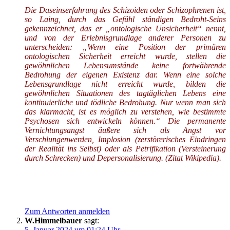
Die Daseinserfahrung des Schizoiden oder Schizophrenen ist,
so Laing, durch das Gefühl ständigen Bedroht-Seins
gekennzeichnet, das er „ontologische Unsicherheit“ nennt,
und von der Erlebnisgrundlage anderer Personen zu
unterscheiden: „Wenn eine Position der primären
ontologischen Sicherheit erreicht wurde, stellen die
gewöhnlichen Lebensumstände keine fortwährende
Bedrohung der eigenen Existenz dar. Wenn eine solche
Lebensgrundlage nicht erreicht wurde, bilden die
gewöhnlichen Situationen des tagtäglichen Lebens eine
kontinuierliche und tödliche Bedrohung. Nur wenn man sich
das klarmacht, ist es möglich zu verstehen, wie bestimmte
Psychosen sich entwickeln können.“ Die permanente
Vernichtungsangst äußere sich als Angst vor
Verschlungenwerden, Implosion (zerstörerisches Eindringen
der Realität ins Selbst) oder als Petrifikation (Versteinerung
durch Schrecken) und Depersonalisierung. (Zitat Wikipedia).
Zum Antworten anmelden
W.Himmelbauer
sagt:
5. Januar 2024 um 01:24 Uhr