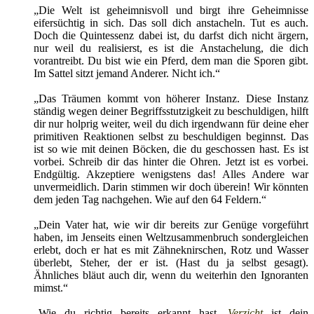
„Die Welt ist geheimnisvoll und birgt ihre Geheimnisse
eifersüchtig in sich. Das soll dich anstacheln. Tut es auch.
Doch die Quintessenz dabei ist, du darfst dich nicht ärgern,
nur weil du realisierst, es ist die Anstachelung, die dich
vorantreibt. Du bist wie ein Pferd, dem man die Sporen gibt.
Im Sattel sitzt jemand Anderer. Nicht ich.“
„Das Träumen kommt von höherer Instanz. Diese Instanz
ständig wegen deiner Begriffsstutzigkeit zu beschuldigen, hilft
dir nur holprig weiter, weil du dich irgendwann für deine eher
primitiven Reaktionen selbst zu beschuldigen beginnst. Das
ist so wie mit deinen Böcken, die du geschossen hast. Es ist
vorbei. Schreib dir das hinter die Ohren. Jetzt ist es vorbei.
Endgültig. Akzeptiere wenigstens das! Alles Andere war
unvermeidlich. Darin stimmen wir doch überein! Wir könnten
dem jeden Tag nachgehen. Wie auf den 64 Feldern.“
„Dein Vater hat, wie wir dir bereits zur Genüge vorgeführt
haben, im Jenseits einen Weltzusammenbruch sondergleichen
erlebt, doch er hat es mit Zähneknirschen, Rotz und Wasser
überlebt, Steher, der er ist. (Hast du ja selbst gesagt).
Ähnliches bläut auch dir, wenn du weiterhin den Ignoranten
mimst.“
„Wie du richtig bereits erkannt hast,
Verzicht
ist dein