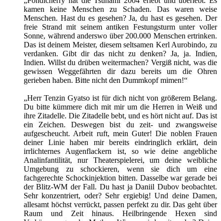
„Pondicherry hat die Tsunami 2004 erlebt und überlebt. Es
kamen keine Menschen zu Schaden. Das waren weise
Menschen. Hast du es gesehen? Ja, du hast es gesehen. Der
freie Strand mit seinem antiken Festungsturm unter voller
Sonne, während anderswo über 200.000 Menschen ertrinken.
Das ist deinem Meister, diesem seltsamen Kerl Aurobindo, zu
verdanken. Gibt dir das nicht zu denken? Ja, ja. Indien,
Indien. Willst du drüben weitermachen? Vergiß nicht, was die
gewissen Weggefährten dir dazu bereits um die Ohren
gerieben haben. Bitte nicht den Dummkopf mimen!“
„Herr Tenzin Gyatso ist für dich nicht von größerem Belang.
Du bitte kümmere dich mit mir um die Herren in Weiß und
ihre Zitadelle. Die Zitadelle bebt, und es hört nicht auf. Das ist
ein Zeichen. Deswegen bist du zeit- und zwangsweise
aufgescheucht. Arbeit ruft, mein Guter! Die noblen Frauen
deiner Linie haben mir bereits eindringlich erklärt, dein
irrlichternes Augenflackern ist, so wie deine angebliche
Analinfantilität, nur Theaterspielerei, um deine weibliche
Umgebung zu schockieren, wenn sie dich um eine
fachgerechte Schockinjektion bitten. Dasselbe war gerade bei
der Blitz-WM der Fall. Du hast ja Daniil Dubov beobachtet.
Sehr konzentriert, oder? Sehr ergiebig! Und deine Damen,
allesamt höchst verrückt, passen perfekt zu dir. Das geht über
Raum und Zeit hinaus. Heilbringende Hexen sind