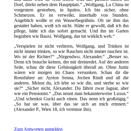
Dorf, direkt neben dem Hauptplatz.“ „Wolfgang, La China ist
vorgestern gestorben, in Iquitos. Ich bin sicher, ohne
Schmerzen. Er ist verwelkt, innerhalb von Stunden.
Angeblich wollte er ein Wasserbegräbnis. Ob sie ihm das
gestattet haben, weiß ich nicht. Hätte er gewollt, daß ich ihn
pflege, hätte ich das sofort gemacht. Und ihn im Garten
begraben wie Bauxi. Wolfgang, das tut wirklich weh.“
„Verspielen ist nicht verlieren, Wolfgang, und Trinken ist
nicht immer trinken, so wie Rauchen nicht immer rauchen ist.
Wo ist der Richter?“ „Nirgendwo, Alexander.“ „Besser so.
Denn ich brauche keinen, der mir dreinredet. Auf der anderen
Seite, schau dir diese Gehässigkeit überall an. Ohne Justiz
wären wir morgen im Chaos versunken. Schau dir die
Rennfahrer an: Ayrton Senna, Jochen Rindt und all die
anderen. Meinst du, ich lebe so wie die, und sterbe so wie
sie?“ „Sicher nicht, Alexander. Du fährst zwar Jaguar, aber
wie ein Pensionist.“ „Das nennt man bekannterweise Luxus.“
„Und schenkst Gucki auch einen. Das nenn ich großzügig.“
„So hat sie was, über das sie sich an mich erinnert.“
(Alexander P., Wien 18, ich vermisse ihn).
Zum Antworten anmelden