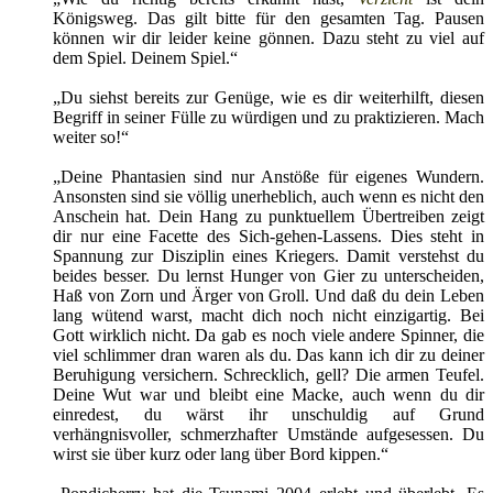
Königsweg. Das gilt bitte für den gesamten Tag. Pausen
können wir dir leider keine gönnen. Dazu steht zu viel auf
dem Spiel. Deinem Spiel.“
„Du siehst bereits zur Genüge, wie es dir weiterhilft, diesen
Begriff in seiner Fülle zu würdigen und zu praktizieren. Mach
weiter so!“
„Deine Phantasien sind nur Anstöße für eigenes Wundern.
Ansonsten sind sie völlig unerheblich, auch wenn es nicht den
Anschein hat. Dein Hang zu punktuellem Übertreiben zeigt
dir nur eine Facette des Sich-gehen-Lassens. Dies steht in
Spannung zur Disziplin eines Kriegers. Damit verstehst du
beides besser. Du lernst Hunger von Gier zu unterscheiden,
Haß von Zorn und Ärger von Groll. Und daß du dein Leben
lang wütend warst, macht dich noch nicht einzigartig. Bei
Gott wirklich nicht. Da gab es noch viele andere Spinner, die
viel schlimmer dran waren als du. Das kann ich dir zu deiner
Beruhigung versichern. Schrecklich, gell? Die armen Teufel.
Deine Wut war und bleibt eine Macke, auch wenn du dir
einredest, du wärst ihr unschuldig auf Grund
verhängnisvoller, schmerzhafter Umstände aufgesessen. Du
wirst sie über kurz oder lang über Bord kippen.“