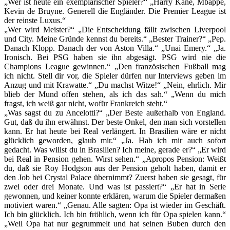
„Wer ist heute ein exemplarischer Spieler?“ „Harry Kane, Mbappé,
Kevin de Bruyne. Generell die Engländer. Die Premier League ist
der reinste Luxus.“
„Wer wird Meister?“ „Die Entscheidung fällt zwischen Liverpool
und City. Meine Gründe kennst du bereits.“ „Bester Trainer?“ „Pep.
Danach Klopp. Danach der von Aston Villa.“ „Unai Emery.“ „Ja.
Ironisch. Bei PSG haben sie ihn abgesägt. PSG wird nie die
Champions League gewinnen.“ „Den französischen Fußball mag
ich nicht. Stell dir vor, die Spieler dürfen nur Interviews geben im
Anzug und mit Krawatte.“ „Du machst Witze!“ „Nein, ehrlich. Mir
blieb der Mund offen stehen, als ich das sah.“ „Wenn du mich
fragst, ich weiß gar nicht, wofür Frankreich steht.“
„Was sagst du zu Ancelotti?“ „Der Beste außerhalb von England.
Gut, daß du ihn erwähnst. Der beste Onkel, den man sich vorstellen
kann. Er hat heute bei Real verlängert. In Brasilien wäre er nicht
glücklich geworden, glaub mir.“ „Ja. Hab ich mir auch sofort
gedacht. Was willst du in Brasilien? Ich meine, gerade er?“ „Er wird
bei Real in Pension gehen. Wirst sehen.“ „Apropos Pension: Weißt
du, daß sie Roy Hodgson aus der Pension geholt haben, damit er
den Job bei Crystal Palace übernimmt? Zuerst haben sie gesagt, für
zwei oder drei Monate. Und was ist passiert?“ „Er hat in Serie
gewonnen, und keiner konnte erklären, warum die Spieler dermaßen
motiviert waren.“ „Genau. Alle sagten: Opa ist wieder im Geschäft.
Ich bin glücklich. Ich bin fröhlich, wenn ich für Opa spielen kann.“
„Weil Opa hat nur gegrummelt und hat seinen Buben durch den