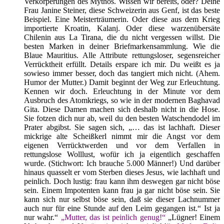
Verkörperungen des Mythos. Wissen wir bereits, oder? Deine
Frau Janine Steiner, diese Schweizerin aus Genf, ist das beste
Beispiel. Eine Meisterträumerin. Oder diese aus dem Krieg
importierte Kroatin, Kalanj. Oder diese warzenübersäte
Chilenin aus La Tirana, die du nicht vergessen willst. Die
besten Marken in deiner Briefmarkensammlung. Wie die
Blaue Mauritius. Alle Attribute rettungsloser, segensreicher
Verrücktheit erfüllt. Details erspare ich mir. Du weißt es ja
sowieso immer besser, doch das tangiert mich nicht. (Ahem.
Humor der Mutter.) Damit beginnt der Weg zur Erleuchtung.
Kennen wir doch. Erleuchtung in der Minute vor dem
Ausbruch des Atomkriegs, so wie in der modernen Baghavad
Gita. Diese Damen machen sich deshalb nicht in die Hose.
Sie fotzen dich nur ab, weil du den besten Watschendodel im
Prater abgibst. Sie sagen sich, „… das ist lachhaft. Dieser
mickrige alte Scheißkerl nimmt mir die Angst vor dem
eigenen Verrücktwerden und vor dem Verfallen in
rettungslose Wolllust, wofür ich ja eigentlich geschaffen
wurde. (Stichwort: Ich brauche 5.000 Männer!) Und darüber
hinaus quasselt er vom Sterben dieses Jesus, wie lachhaft und
peinlich. Doch lustig: frau kann ihm deswegen gar nicht böse
sein. Einem Impotenten kann frau ja gar nicht böse sein. Sie
kann sich nur selbst böse sein, daß sie dieser Lachnummer
auch nur für eine Stunde auf den Leim gegangen ist.“ Ist ja
nur wahr.“
„Mutter, das ist peinlich genug!“
„Lügner! Einem