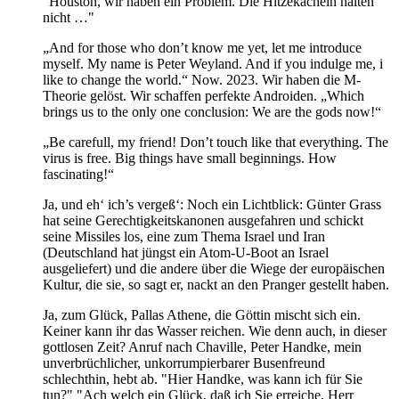
"Houston, wir haben ein Problem. Die Hitzekacheln halten
nicht …"
„And for those who don’t know me yet, let me introduce
myself. My name is Peter Weyland. And if you indulge me, i
like to change the world.“ Now. 2023. Wir haben die M-
Theorie gelöst. Wir schaffen perfekte Androiden. „Which
brings us to the only one conclusion: We are the gods now!“
„Be carefull, my friend! Don’t touch like that everything. The
virus is free. Big things have small beginnings. How
fascinating!“
Ja, und eh‘ ich’s vergeß‘: Noch ein Lichtblick: Günter Grass
hat seine Gerechtigkeitskanonen ausgefahren und schickt
seine Missiles los, eine zum Thema Israel und Iran
(Deutschland hat jüngst ein Atom-U-Boot an Israel
ausgeliefert) und die andere über die Wiege der europäischen
Kultur, die sie, so sagt er, nackt an den Pranger gestellt haben.
Ja, zum Glück, Pallas Athene, die Göttin mischt sich ein.
Keiner kann ihr das Wasser reichen. Wie denn auch, in dieser
gottlosen Zeit? Anruf nach Chaville, Peter Handke, mein
unverbrüchlicher, unkorrumpierbarer Busenfreund
schlechthin, hebt ab. "Hier Handke, was kann ich für Sie
tun?" "Ach welch ein Glück, daß ich Sie erreiche, Herr