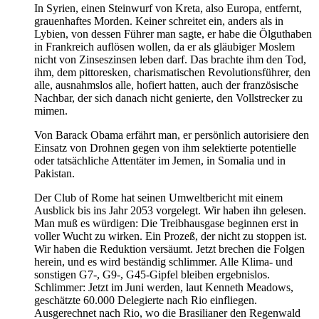
In Syrien, einen Steinwurf von Kreta, also Europa, entfernt,
grauenhaftes Morden. Keiner schreitet ein, anders als in
Lybien, von dessen Führer man sagte, er habe die Ölguthaben
in Frankreich auflösen wollen, da er als gläubiger Moslem
nicht von Zinseszinsen leben darf. Das brachte ihm den Tod,
ihm, dem pittoresken, charismatischen Revolutionsführer, den
alle, ausnahmslos alle, hofiert hatten, auch der französische
Nachbar, der sich danach nicht genierte, den Vollstrecker zu
mimen.
Von Barack Obama erfährt man, er persönlich autorisiere den
Einsatz von Drohnen gegen von ihm selektierte potentielle
oder tatsächliche Attentäter im Jemen, in Somalia und in
Pakistan.
Der Club of Rome hat seinen Umweltbericht mit einem
Ausblick bis ins Jahr 2053 vorgelegt. Wir haben ihn gelesen.
Man muß es würdigen: Die Treibhausgase beginnen erst in
voller Wucht zu wirken. Ein Prozeß, der nicht zu stoppen ist.
Wir haben die Reduktion versäumt. Jetzt brechen die Folgen
herein, und es wird beständig schlimmer. Alle Klima- und
sonstigen G7-, G9-, G45-Gipfel bleiben ergebnislos.
Schlimmer: Jetzt im Juni werden, laut Kenneth Meadows,
geschätzte 60.000 Delegierte nach Rio einfliegen.
Ausgerechnet nach Rio, wo die Brasilianer den Regenwald