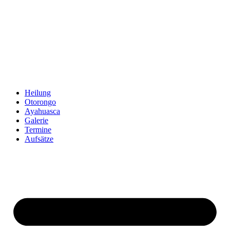
Zum
Inhalt
springen
Heilung
Otorongo
Ayahuasca
Galerie
Termine
Aufsätze