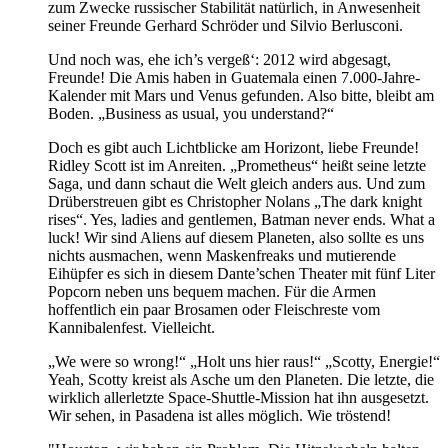
zum Zwecke russischer Stabilität natürlich, in Anwesenheit
seiner Freunde Gerhard Schröder und Silvio Berlusconi.
Und noch was, ehe ich’s vergeß‘: 2012 wird abgesagt,
Freunde! Die Amis haben in Guatemala einen 7.000-Jahre-
Kalender mit Mars und Venus gefunden. Also bitte, bleibt am
Boden. „Business as usual, you understand?“
Doch es gibt auch Lichtblicke am Horizont, liebe Freunde!
Ridley Scott ist im Anreiten. „Prometheus“ heißt seine letzte
Saga, und dann schaut die Welt gleich anders aus. Und zum
Drüberstreuen gibt es Christopher Nolans „The dark knight
rises“. Yes, ladies and gentlemen, Batman never ends. What a
luck! Wir sind Aliens auf diesem Planeten, also sollte es uns
nichts ausmachen, wenn Maskenfreaks und mutierende
Eihüpfer es sich in diesem Dante’schen Theater mit fünf Liter
Popcorn neben uns bequem machen. Für die Armen
hoffentlich ein paar Brosamen oder Fleischreste vom
Kannibalenfest. Vielleicht.
„We were so wrong!“ „Holt uns hier raus!“ „Scotty, Energie!“
Yeah, Scotty kreist als Asche um den Planeten. Die letzte, die
wirklich allerletzte Space-Shuttle-Mission hat ihn ausgesetzt.
Wir sehen, in Pasadena ist alles möglich. Wie tröstend!