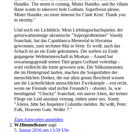
Handke. The storm is coming, Mister Handke, and the villain
Bane wants to takeover hole Gotham. Superboost please,
Mister Handke, no more timeout for Clark Kent. Thank you
in eternity."
Und noch ein Lichtblick: Mein Lieblingsschachspieler, der
grenzwahnsinnige ukrainische "Supergroßmeister" Vassily
Ivanchuk, hat das Capablanca-Memorial in Havanna
gewonnen, zum sechsten Mal in Serie. Er weiß, auch das
Schach ist an ein Ende gekommen. Die soeben zu Ende
gegangene Weltmeisterschaft in Moskau – Anand hat
erwartungsgemäß seinen Titel gegen Gelfand verteidigt –
wird vielleicht die letzte gewesen sein. Die Silikonmonster,
die im Hintergrund laufen, machen die Sorgenfalten der
menschlichen Denker, die nur allzu genau Bescheid wissen
um die Lächerlichkeit menschlicher Zweikämpfe – erst recht,
wenn sie Freunde sind (echte Freunde!) – obsolet. Ja, wie
beruhigend: "Chucky" Ivanchuk, ein naiver Alien, der keiner
Fliege ein Leid anzutun vermag, mitten unter uns. Somit:
"Aliens, bitte bei Inspektor Columbo melden. Ihr wißt, Peter
Falk, Heavens Gate, Wolke 7."
Zum Antworten anmelden
W.Himmelbauer
sagt:
5. Januar 2016 um 13:59 Uhr