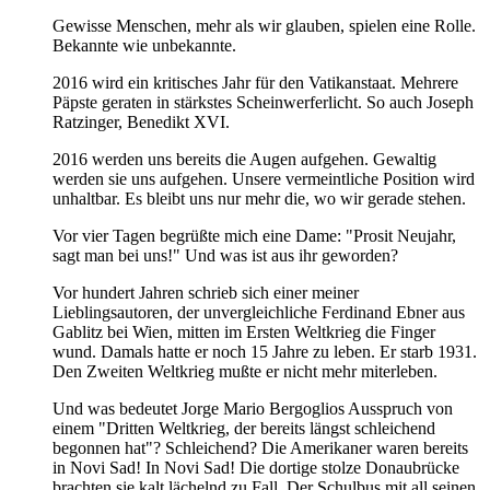
Gewisse Menschen, mehr als wir glauben, spielen eine Rolle.
Bekannte wie unbekannte.
2016 wird ein kritisches Jahr für den Vatikanstaat. Mehrere
Päpste geraten in stärkstes Scheinwerferlicht. So auch Joseph
Ratzinger, Benedikt XVI.
2016 werden uns bereits die Augen aufgehen. Gewaltig
werden sie uns aufgehen. Unsere vermeintliche Position wird
unhaltbar. Es bleibt uns nur mehr die, wo wir gerade stehen.
Vor vier Tagen begrüßte mich eine Dame: "Prosit Neujahr,
sagt man bei uns!" Und was ist aus ihr geworden?
Vor hundert Jahren schrieb sich einer meiner
Lieblingsautoren, der unvergleichliche Ferdinand Ebner aus
Gablitz bei Wien, mitten im Ersten Weltkrieg die Finger
wund. Damals hatte er noch 15 Jahre zu leben. Er starb 1931.
Den Zweiten Weltkrieg mußte er nicht mehr miterleben.
Und was bedeutet Jorge Mario Bergoglios Ausspruch von
einem "Dritten Weltkrieg, der bereits längst schleichend
begonnen hat"? Schleichend? Die Amerikaner waren bereits
in Novi Sad! In Novi Sad! Die dortige stolze Donaubrücke
brachten sie kalt lächelnd zu Fall. Der Schulbus mit all seinen