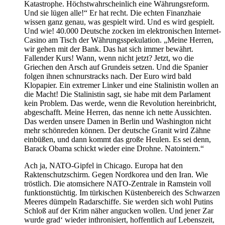
Katastrophe. Höchstwahrscheinlich eine Währungsreform.
Und sie lügen alle!“ Er hat recht. Die echten Finanzhaie
wissen ganz genau, was gespielt wird. Und es wird gespielt.
Und wie! 40.000 Deutsche zocken im elektronischen Internet-
Casino am Tisch der Währungsspekulation. „Meine Herren,
wir gehen mit der Bank. Das hat sich immer bewährt.
Fallender Kurs! Wann, wenn nicht jetzt? Jetzt, wo die
Griechen den Arsch auf Grundeis setzen. Und die Spanier
folgen ihnen schnurstracks nach. Der Euro wird bald
Klopapier. Ein extremer Linker und eine Stalinistin wollen an
die Macht! Die Stalinistin sagt, sie habe mit dem Parlament
kein Problem. Das werde, wenn die Revolution hereinbricht,
abgeschafft. Meine Herren, das nenne ich nette Aussichten.
Das werden unsere Damen in Berlin und Washington nicht
mehr schönreden können. Der deutsche Granit wird Zähne
einbüßen, und dann kommt das große Heulen. Es sei denn,
Barack Obama schickt wieder eine Drohne. Natointern.“
Ach ja, NATO-Gipfel in Chicago. Europa hat den
Raktenschutzschirm. Gegen Nordkorea und den Iran. Wie
tröstlich. Die atomsichere NATO-Zentrale in Ramstein voll
funktionstüchtig. Im türkischen Küstenbereich des Schwarzen
Meeres dümpeln Radarschiffe. Sie werden sich wohl Putins
Schloß auf der Krim näher angucken wollen. Und jener Zar
wurde grad‘ wieder inthronisiert, hoffentlich auf Lebenszeit,