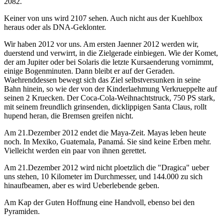
2082.
Keiner von uns wird 2107 sehen. Auch nicht aus der Kuehlbox
heraus oder als DNA-Geklonter.
Wir haben 2012 vor uns. Am ersten Jaenner 2012 werden wir,
duerstend und verwirrt, in die Zielgerade einbiegen. Wie der Komet,
der am Jupiter oder bei Solaris die letzte Kursaenderung vornimmt,
einige Bogenminuten. Dann bleibt er auf der Geraden.
Waehrenddessen bewegt sich das Ziel selbstversunken in seine
Bahn hinein, so wie der von der Kinderlaehmung Verkrueppelte auf
seinen 2 Kruecken. Der Coca-Cola-Weihnachtstruck, 750 PS stark,
mit seinem freundlich grinsenden, dicklippigen Santa Claus, rollt
hupend heran, die Bremsen greifen nicht.
Am 21.Dezember 2012 endet die Maya-Zeit. Mayas leben heute
noch. In Mexiko, Guatemala, Panamá. Sie sind keine Erben mehr.
Vielleicht werden ein paar von ihnen gerettet.
Am 21.Dezember 2012 wird nicht ploetzlich die "Dragica" ueber
uns stehen, 10 Kilometer im Durchmesser, und 144.000 zu sich
hinaufbeamen, aber es wird Ueberlebende geben.
Am Kap der Guten Hoffnung eine Handvoll, ebenso bei den
Pyramiden.