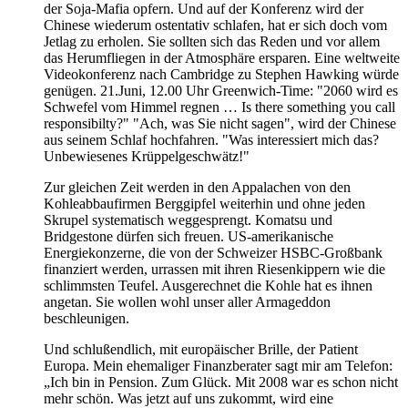
der Soja-Mafia opfern. Und auf der Konferenz wird der
Chinese wiederum ostentativ schlafen, hat er sich doch vom
Jetlag zu erholen. Sie sollten sich das Reden und vor allem
das Herumfliegen in der Atmosphäre ersparen. Eine weltweite
Videokonferenz nach Cambridge zu Stephen Hawking würde
genügen. 21.Juni, 12.00 Uhr Greenwich-Time: "2060 wird es
Schwefel vom Himmel regnen … Is there something you call
responsibilty?" "Ach, was Sie nicht sagen", wird der Chinese
aus seinem Schlaf hochfahren. "Was interessiert mich das?
Unbewiesenes Krüppelgeschwätz!"
Zur gleichen Zeit werden in den Appalachen von den
Kohleabbaufirmen Berggipfel weiterhin und ohne jeden
Skrupel systematisch weggesprengt. Komatsu und
Bridgestone dürfen sich freuen. US-amerikanische
Energiekonzerne, die von der Schweizer HSBC-Großbank
finanziert werden, urrassen mit ihren Riesenkippern wie die
schlimmsten Teufel. Ausgerechnet die Kohle hat es ihnen
angetan. Sie wollen wohl unser aller Armageddon
beschleunigen.
Und schlußendlich, mit europäischer Brille, der Patient
Europa. Mein ehemaliger Finanzberater sagt mir am Telefon:
„Ich bin in Pension. Zum Glück. Mit 2008 war es schon nicht
mehr schön. Was jetzt auf uns zukommt, wird eine