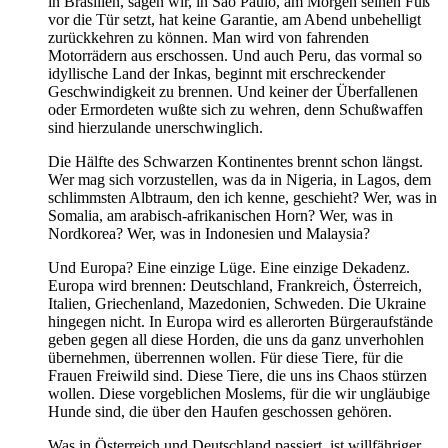
in Brasilien, sagen wir, in Sao Paulo, am Morgen seinen Fuß
vor die Tür setzt, hat keine Garantie, am Abend unbehelligt
zurückkehren zu können. Man wird von fahrenden
Motorrädern aus erschossen. Und auch Peru, das vormal so
idyllische Land der Inkas, beginnt mit erschreckender
Geschwindigkeit zu brennen. Und keiner der Überfallenen
oder Ermordeten wußte sich zu wehren, denn Schußwaffen
sind hierzulande unerschwinglich.
Die Hälfte des Schwarzen Kontinentes brennt schon längst.
Wer mag sich vorzustellen, was da in Nigeria, in Lagos, dem
schlimmsten Albtraum, den ich kenne, geschieht? Wer, was in
Somalia, am arabisch-afrikanischen Horn? Wer, was in
Nordkorea? Wer, was in Indonesien und Malaysia?
Und Europa? Eine einzige Lüge. Eine einzige Dekadenz.
Europa wird brennen: Deutschland, Frankreich, Österreich,
Italien, Griechenland, Mazedonien, Schweden. Die Ukraine
hingegen nicht. In Europa wird es allerorten Bürgeraufstände
geben gegen all diese Horden, die uns da ganz unverhohlen
übernehmen, überrennen wollen. Für diese Tiere, für die
Frauen Freiwild sind. Diese Tiere, die uns ins Chaos stürzen
wollen. Diese vorgeblichen Moslems, für die wir ungläubige
Hunde sind, die über den Haufen geschossen gehören.
Was in Österreich und Deutschland passiert, ist willfähriger