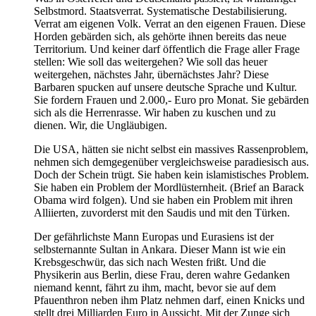
Selbstmord. Staatsverrat. Systematische Destabilisierung.
Verrat am eigenen Volk. Verrat an den eigenen Frauen. Diese
Horden gebärden sich, als gehörte ihnen bereits das neue
Territorium. Und keiner darf öffentlich die Frage aller Frage
stellen: Wie soll das weitergehen? Wie soll das heuer
weitergehen, nächstes Jahr, übernächstes Jahr? Diese
Barbaren spucken auf unsere deutsche Sprache und Kultur.
Sie fordern Frauen und 2.000,- Euro pro Monat. Sie gebärden
sich als die Herrenrasse. Wir haben zu kuschen und zu
dienen. Wir, die Ungläubigen.
Die USA, hätten sie nicht selbst ein massives Rassenproblem,
nehmen sich demgegenüber vergleichsweise paradiesisch aus.
Doch der Schein trügt. Sie haben kein islamistisches Problem.
Sie haben ein Problem der Mordlüsternheit. (Brief an Barack
Obama wird folgen). Und sie haben ein Problem mit ihren
Alliierten, zuvorderst mit den Saudis und mit den Türken.
Der gefährlichste Mann Europas und Eurasiens ist der
selbsternannte Sultan in Ankara. Dieser Mann ist wie ein
Krebsgeschwür, das sich nach Westen frißt. Und die
Physikerin aus Berlin, diese Frau, deren wahre Gedanken
niemand kennt, fährt zu ihm, macht, bevor sie auf dem
Pfauenthron neben ihm Platz nehmen darf, einen Knicks und
stellt drei Milliarden Euro in Aussicht. Mit der Zunge sich