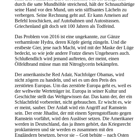
durch die satte Mundhöhle streichend, hält der Schnauzbärtige
seine Hand vor den Mund, um sein süffisantes Lächeln zu
verbergen. Seine Rechnung geht auf. Er kann Ameisen auf
Befehl losschicken, auf Autobahnen und Autostrassen.
Griechenland gilt doch seit 100 Jahren als Todfeind.
Das Problem von 2016 ist eine ungekannte, zur Gänze
verharmloste Hydra, deren Köpfe gierig züngeln. Und die
erstbeste Gier, jene nach Macht, wird mit der Maske der Lüge
bedeckt, so wie jede andere Fratze dieses Ungeheuers auch.
Schlußendlich wird jemand auftreten, der meint, einen
Ölfeldbrand müsse man mit Nitroglycerin bekämpfen.
Der amerikanische Red Adair, Nachfolger Obamas, wird
nicht zögern zu handeln, und sei es um den Preis des
zerstörten Europas. Um das zerstörte Europa geht es, weil es
der weltweite Werteträger ist. Europa in seiner Kultur und
Geschichte stellt das Weltgewissen dar. Das kann der, der ein
Schlachtfeld vorbereitet, nicht gebrauchen. Er wischt es, wie
er meint, sauber. Der Anlaß wird ein Angriff auf Ramstein
sein. Der erste Jihadist, der mit einem Sprengstoffauto gegen
Ramstein vorfährt, wird den Auslöser setzen. Die Amerikaner
werden in Deutschland, das ja ihnen gehört, das Kriegsrecht
proklamieren und sie werden es zusammen mit den
Engländern besetzen, bevor sie – Gott behüte – nach Osten