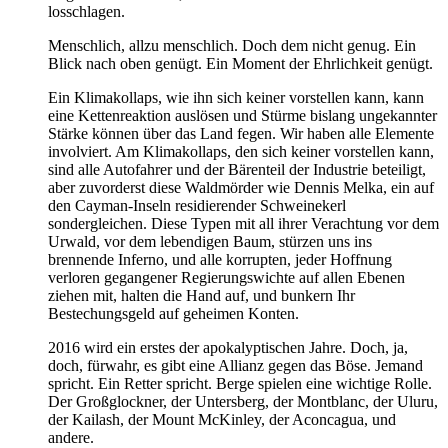
losschlagen.
Menschlich, allzu menschlich. Doch dem nicht genug. Ein
Blick nach oben genügt. Ein Moment der Ehrlichkeit genügt.
Ein Klimakollaps, wie ihn sich keiner vorstellen kann, kann
eine Kettenreaktion auslösen und Stürme bislang ungekannter
Stärke können über das Land fegen. Wir haben alle Elemente
involviert. Am Klimakollaps, den sich keiner vorstellen kann,
sind alle Autofahrer und der Bärenteil der Industrie beteiligt,
aber zuvorderst diese Waldmörder wie Dennis Melka, ein auf
den Cayman-Inseln residierender Schweinekerl
sondergleichen. Diese Typen mit all ihrer Verachtung vor dem
Urwald, vor dem lebendigen Baum, stürzen uns ins
brennende Inferno, und alle korrupten, jeder Hoffnung
verloren gegangener Regierungswichte auf allen Ebenen
ziehen mit, halten die Hand auf, und bunkern Ihr
Bestechungsgeld auf geheimen Konten.
2016 wird ein erstes der apokalyptischen Jahre. Doch, ja,
doch, fürwahr, es gibt eine Allianz gegen das Böse. Jemand
spricht. Ein Retter spricht. Berge spielen eine wichtige Rolle.
Der Großglockner, der Untersberg, der Montblanc, der Uluru,
der Kailash, der Mount McKinley, der Aconcagua, und
andere.