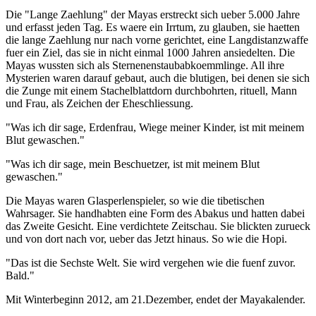
Die "Lange Zaehlung" der Mayas erstreckt sich ueber 5.000 Jahre
und erfasst jeden Tag. Es waere ein Irrtum, zu glauben, sie haetten
die lange Zaehlung nur nach vorne gerichtet, eine Langdistanzwaffe
fuer ein Ziel, das sie in nicht einmal 1000 Jahren ansiedelten. Die
Mayas wussten sich als Sternenenstaubabkoemmlinge. All ihre
Mysterien waren darauf gebaut, auch die blutigen, bei denen sie sich
die Zunge mit einem Stachelblattdorn durchbohrten, rituell, Mann
und Frau, als Zeichen der Eheschliessung.
"Was ich dir sage, Erdenfrau, Wiege meiner Kinder, ist mit meinem
Blut gewaschen."
"Was ich dir sage, mein Beschuetzer, ist mit meinem Blut
gewaschen."
Die Mayas waren Glasperlenspieler, so wie die tibetischen
Wahrsager. Sie handhabten eine Form des Abakus und hatten dabei
das Zweite Gesicht. Eine verdichtete Zeitschau. Sie blickten zurueck
und von dort nach vor, ueber das Jetzt hinaus. So wie die Hopi.
"Das ist die Sechste Welt. Sie wird vergehen wie die fuenf zuvor.
Bald."
Mit Winterbeginn 2012, am 21.Dezember, endet der Mayakalender.