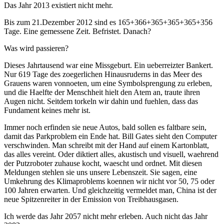
Das Jahr 2013 existiert nicht mehr.
Bis zum 21.Dezember 2012 sind es 165+366+365+365+365+356
Tage. Eine gemessene Zeit. Befristet. Danach?
Was wird passieren?
Dieses Jahrtausend war eine Missgeburt. Ein ueberreizter Bankert.
Nur 619 Tage des zoegerlichen Hinausruderns in das Meer des
Grauens waren vonnoeten, um eine Symbolsprengung zu erleben,
und die Haelfte der Menschheit hielt den Atem an, traute ihren
Augen nicht. Seitdem torkeln wir dahin und fuehlen, dass das
Fundament keines mehr ist.
Immer noch erfinden sie neue Autos, bald sollen es faltbare sein,
damit das Parkproblem ein Ende hat. Bill Gates sieht den Computer
verschwinden. Man schreibt mit der Hand auf einem Kartonblatt,
das alles vereint. Oder diktiert alles, akustisch und visuell, waehrend
der Putzroboter zuhause kocht, waescht und ordnet. Mit diesen
Meldungen stehlen sie uns unsere Lebenszeit. Sie sagen, eine
Umkehrung des Klimaproblems koennen wir nicht vor 50, 75 oder
100 Jahren erwarten. Und gleichzeitig vermeldet man, China ist der
neue Spitzenreiter in der Emission von Treibhausgasen.
Ich werde das Jahr 2057 nicht mehr erleben. Auch nicht das Jahr