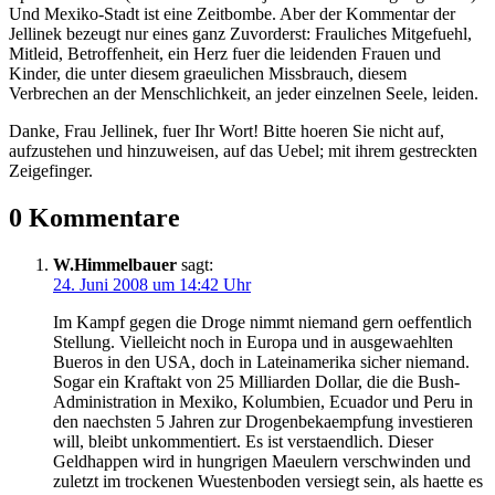
Und Mexiko-Stadt ist eine Zeitbombe. Aber der Kommentar der
Jellinek bezeugt nur eines ganz Zuvorderst: Frauliches Mitgefuehl,
Mitleid, Betroffenheit, ein Herz fuer die leidenden Frauen und
Kinder, die unter diesem graeulichen Missbrauch, diesem
Verbrechen an der Menschlichkeit, an jeder einzelnen Seele, leiden.
Danke, Frau Jellinek, fuer Ihr Wort! Bitte hoeren Sie nicht auf,
aufzustehen und hinzuweisen, auf das Uebel; mit ihrem gestreckten
Zeigefinger.
0 Kommentare
W.Himmelbauer
sagt:
24. Juni 2008 um 14:42 Uhr
Im Kampf gegen die Droge nimmt niemand gern oeffentlich
Stellung. Vielleicht noch in Europa und in ausgewaehlten
Bueros in den USA, doch in Lateinamerika sicher niemand.
Sogar ein Kraftakt von 25 Milliarden Dollar, die die Bush-
Administration in Mexiko, Kolumbien, Ecuador und Peru in
den naechsten 5 Jahren zur Drogenbekaempfung investieren
will, bleibt unkommentiert. Es ist verstaendlich. Dieser
Geldhappen wird in hungrigen Maeulern verschwinden und
zuletzt im trockenen Wuestenboden versiegt sein, als haette es