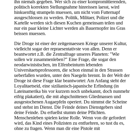
ihn niemals gegeben. Wer sich zu einer kompromittierenden,
politisch korrekten Stellungnahme hinreissen laesst, wird
hinkuenftig strampeln muessen, um nicht vom Futternapf
ausgeschlossen zu werden. Politik, Militaer, Polizei und die
Kartelle werden sich diesen Kuchen gemeinsam teilen und
nur ein paar kleine Lichter werden als Bauernopfer ins Gras
beissen muessen.
Die Droge ist einer der zeitgemaessen Kriege unserer Kultur,
vielleicht sogar der repraesentativste von allen. Denn er
beantwortet z.B. die Zentralfrage unseres Planeten: "Wie
sollen wir zusammenleben?" Eine Frage, die sogar den
neodarwinistischen, im Elfenbeinturm lebenden
Universitaetsprofessoren, die schon einmal in den Strassen
ueberfallen wurden, unter den Naegeln brennt. In der Welt der
Droge ist diese Frage klar beantwortet: Am Anfang steht der
Loyalitaetseid, eine sizilianisch-japanische Erfindung (in
Lateinamerika bis vor kurzem noch unbekannt, doch nunmehr
eifrig plakatiert), die mit abgschnittenen Gliedmassen und
ausgestochenen Augaepfeln operiert. Du nimmst die Scheine
und stehst im Dienst. Die Feinde deines Dienstgebers sind
deine Feinde. Du erfuellst stumm deine Pflichten.
Menschenleben spielen keine Rolle. Wenn von dir gefordert
wird, das Kind eines Polizisten zu entfuehren, so tust du es,
ohne zu fragen. Wenn man dir eine Pistole mit