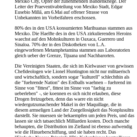
Mexiko City, Opfer der zunehmenden Bandenkriege. Der
Leiter der Praeventivabteilung von Mexiko Stadt, Edgar
Eusebio Millá, am 6.Mai auf offener Strasse von
Unbekannten im Vorbeifahren erschossen.
80% des in den USA konsumierten Marihuanas stammen aus
Mexiko. Die Haelfte des in den USA zirkulierenden Heroins
waechst auf den Mohnkulturen in Oaxaca, Guerrero und
Sinaloa. 70% der in den Diskotheken von L.A.
eingeworfenen Metamphetamina stammen aus Laboratorien
gleich ueber der Grenze, Tijuana und Nachbarorten.
Die Vereinigten Staaten, die sich im Kielwasser von gewissen
Chefideologen wie Lionel Huntington nicht nur militaerisch
und wirtschaftlich, sondern sogar "kulturell" schlechthin als
die "fuehrende Nation" des Erdballs waehnen – fuehrend im
Sinne von "fittest", fittest im Sinne von "faehig zu
ueberleben" -, sie koennen es sich nicht erlauben, diese
Drogen freizugeben, denn das waere ein nicht
wiedergutzumachender Makel in der Maquillage, die in
diesem armseligen Land der Zuegellosigkeit das Nonplusultra
darstellt. Sie muessen sie bekaempfen um jeden Preis, und das
lassen sie sich tatsaechlich Milliarden kosten. Doch manche
behaupten, die Distribution im Zielland ist ebenso aufwendig
wie die Hinueberschiffung, und sie haben recht. Das