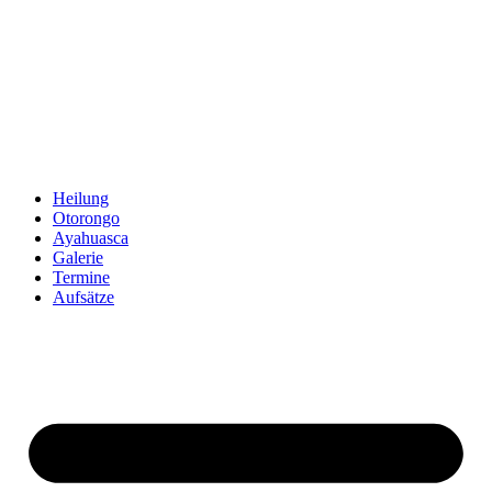
Zum
Inhalt
springen
Heilung
Otorongo
Ayahuasca
Galerie
Termine
Aufsätze