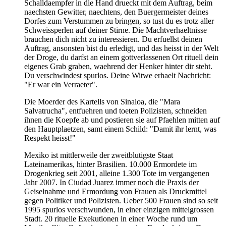
Schalldaempfer in die Hand drueckt mit dem Auftrag, beim
naechsten Gewitter, naechtens, den Buergermeister deines
Dorfes zum Verstummen zu bringen, so tust du es trotz aller
Schweissperlen auf deiner Stirne. Die Machtverhaeltnisse
brauchen dich nicht zu interessieren. Du erfuellst deinen
Auftrag, ansonsten bist du erledigt, und das heisst in der Welt
der Droge, du darfst an einem gottverlassenen Ort rituell dein
eigenes Grab graben, waehrend der Henker hinter dir steht.
Du verschwindest spurlos. Deine Witwe erhaelt Nachricht:
"Er war ein Verraeter".
Die Moerder des Kartells von Sinaloa, die "Mara
Salvatrucha", entfuehren und toeten Polizisten, schneiden
ihnen die Koepfe ab und postieren sie auf Pfaehlen mitten auf
den Hauptplaetzen, samt einem Schild: "Damit ihr lernt, was
Respekt heisst!"
Mexiko ist mittlerweile der zweitblutigste Staat
Lateinamerikas, hinter Brasilien. 10.000 Ermordete im
Drogenkrieg seit 2001, alleine 1.300 Tote im vergangenen
Jahr 2007. In Ciudad Juarez immer noch die Praxis der
Geiselnahme und Ermordung von Frauen als Druckmittel
gegen Politiker und Polizisten. Ueber 500 Frauen sind so seit
1995 spurlos verschwunden, in einer einzigen mittelgrossen
Stadt. 20 rituelle Exekutionen in einer Woche rund um