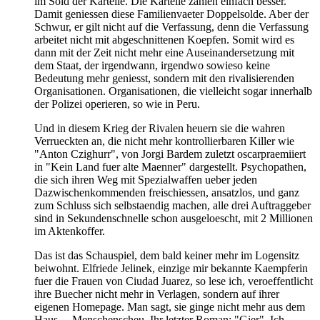
im Sold der Kartelle. Die Kartelle zahlen einfach besser.
Damit geniessen diese Familienvaeter Doppelsolde. Aber der
Schwur, er gilt nicht auf die Verfassung, denn die Verfassung
arbeitet nicht mit abgeschnittenen Koepfen. Somit wird es
dann mit der Zeit nicht mehr eine Auseinandersetzung mit
dem Staat, der irgendwann, irgendwo sowieso keine
Bedeutung mehr geniesst, sondern mit den rivalisierenden
Organisationen. Organisationen, die vielleicht sogar innerhalb
der Polizei operieren, so wie in Peru.
Und in diesem Krieg der Rivalen heuern sie die wahren
Verrueckten an, die nicht mehr kontrollierbaren Killer wie
"Anton Czighurr", von Jorgi Bardem zuletzt oscarpraemiiert
in "Kein Land fuer alte Maenner" dargestellt. Psychopathen,
die sich ihren Weg mit Spezialwaffen ueber jeden
Dazwischenkommenden freischiessen, ansatzlos, und ganz
zum Schluss sich selbstaendig machen, alle drei Auftraggeber
sind in Sekundenschnelle schon ausgeloescht, mit 2 Millionen
im Aktenkoffer.
Das ist das Schauspiel, dem bald keiner mehr im Logensitz
beiwohnt. Elfriede Jelinek, einzige mir bekannte Kaempferin
fuer die Frauen von Ciudad Juarez, so lese ich, veroeffentlicht
ihre Buecher nicht mehr in Verlagen, sondern auf ihrer
eigenen Homepage. Man sagt, sie ginge nicht mehr aus dem
Haus, – Menschenscheu. Ihr letzter Roman: "Gier". Ich