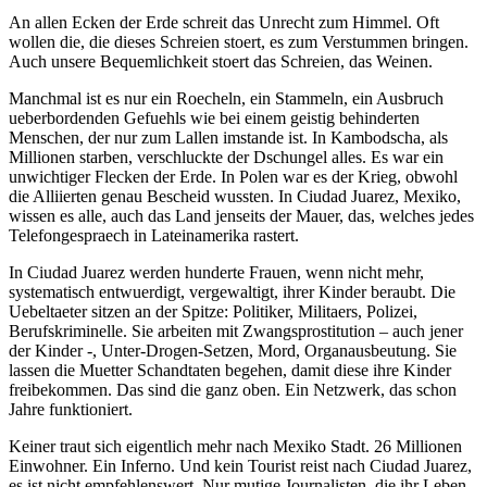
An allen Ecken der Erde schreit das Unrecht zum Himmel. Oft
wollen die, die dieses Schreien stoert, es zum Verstummen bringen.
Auch unsere Bequemlichkeit stoert das Schreien, das Weinen.
Manchmal ist es nur ein Roecheln, ein Stammeln, ein Ausbruch
ueberbordenden Gefuehls wie bei einem geistig behinderten
Menschen, der nur zum Lallen imstande ist. In Kambodscha, als
Millionen starben, verschluckte der Dschungel alles. Es war ein
unwichtiger Flecken der Erde. In Polen war es der Krieg, obwohl
die Alliierten genau Bescheid wussten. In Ciudad Juarez, Mexiko,
wissen es alle, auch das Land jenseits der Mauer, das, welches jedes
Telefongespraech in Lateinamerika rastert.
In Ciudad Juarez werden hunderte Frauen, wenn nicht mehr,
systematisch entwuerdigt, vergewaltigt, ihrer Kinder beraubt. Die
Uebeltaeter sitzen an der Spitze: Politiker, Militaers, Polizei,
Berufskriminelle. Sie arbeiten mit Zwangsprostitution – auch jener
der Kinder -, Unter-Drogen-Setzen, Mord, Organausbeutung. Sie
lassen die Muetter Schandtaten begehen, damit diese ihre Kinder
freibekommen. Das sind die ganz oben. Ein Netzwerk, das schon
Jahre funktioniert.
Keiner traut sich eigentlich mehr nach Mexiko Stadt. 26 Millionen
Einwohner. Ein Inferno. Und kein Tourist reist nach Ciudad Juarez,
es ist nicht empfehlenswert. Nur mutige Journalisten, die ihr Leben