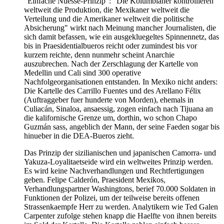
"Einfache Nuesse-Prinzip": "Die Kolumbianer kontrollieren
weltweit die Produktion, die Mexikaner weltweit die
Verteilung und die Amerikaner weltweit die politische
Absicherung" wirkt nach Meinung mancher Journalisten, die
sich damit befassen, wie ein ausgekluegeltes Spinnennetz, das
bis in Praesidentialbueros reicht oder zumindest bis vor
kurzem reichte, denn nunmehr scheint Anarchie
auszubrechen. Nach der Zerschlagung der Kartelle von
Medellin und Cali sind 300 operative
Nachfolgeorganisationen entstanden. In Mexiko nicht anders:
Die Kartelle des Carrillo Fuentes und des Arellano Félix
(Auftraggeber fuer hunderte von Morden), ehemals in
Culiacán, Sinaloa, ansaessig, zogen einfach nach Tijuana an
die kalifornische Grenze um, dorthin, wo schon Chapo
Guzmán sass, angeblich der Mann, der seine Faeden sogar bis
hinueber in die DEA-Bueros zieht.
Das Prinzip der sizilianischen und japanischen Camorra- und
Yakuza-Loyalitaetseide wird ein weltweites Prinzip werden.
Es wird keine Nachverhandlungen und Rechtfertigungen
geben. Felipe Calderón, Praesident Mexikos,
Verhandlungspartner Washingtons, berief 70.000 Soldaten in
Funktionen der Polizei, um der teilweise bereits offenen
Strassenkaempfe Herr zu werden. Analytikern wie Ted Galen
Carpenter zufolge stehen knapp die Haelfte von ihnen bereits