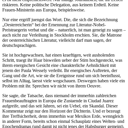
riskieren. Keine politische Delegation, aus keinem Erdteil. Keine
Frauen-Ministerin aus Europa, beispielsweise.
Nur eine ergriff juengst das Wort. Die, die sich die Bezeichnung
„Oesterreicherin“ bei der Ernennung zur Literatur-Nobel-
Preistraegerin verbat und die – natuerlich, ist man geneigt zu sagen –
auch nicht zur Verleihung in Stockholm erschien. Sie, die Matrone
der oesterreichischen Literatur, vielleicht darf man sagen, der
deutschsprachigen.
Sie ist hochgewachsen, hat einen kraeftigen, weit ausholenden
Schritt, traegt ihr Haar bisweilen ueber der Stirn hochgesteckt, was
ihrem energischen Gesicht eine charakterliche Aehnlichkeit mit
jenem der Paula Wessely verleiht. Ihr energisches Auftreten, der
Gang und die Art, wie sie die Ereignisse rund um sich beeinflusst,
selbst im Alltag, laesst viele wegschauen. Deswegen haben viele ein
Problem mit ihr. Sprechen wir nicht von ihrem Oeuvre.
Sie sagte, die Tatsache, dass niemand der immerhin zahlreichen
Frauenbeauftragten in Europa die Zustaende in Ciudad Juarez
aufgreife, und das seit Jahren, sei ein Uebel, ein Skandal. Dieser
Kommentar zeigt nur den Horizont der Dichterin. Und er bezeugt
ihre Treffsicherheit, denn immerhin war Mexikos Erde, wenngleich
in anderer Form, bereits schon einmal Schauplatz eines Welten- und
Epochendramas (und damit ist nicht jenes der Habsburger gemeint).