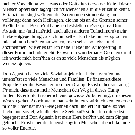
meiner Vorstellung von Jesus oder Gott direkt erwartet h?tte. Dieser
Mensch opfert sich tagt?glich f?r Menschen auf, die er kaum kennt.
Er tanzt und singt w?hrend der Zeremonien stundenlang und
vollbringt dann noch Heilungen, die ihn bis an die Grenzen seiner
Kr?fte f?hren. Besch?mt habe ich feststellen m?ssen, dass Don
Agustin mir (und nat?rlich auch allen anderen Teilnehmern) mehr
Liebe entgegenbringt, als ich mir selbst. Ich habe mir versprochen
mich ab nun bem?hen zu wollen, mich selbst so lieben und
anzunehmen, wie er es tat. Ich hatte Liebe und Aufopferung in
dieser Form noch nie erlebt. Es war ein wunderbares Geschenk und
ich werde mich bem?hen es an so viele Menschen als m?glich
weiterzugeben.
Don Agustin hat so viele Sozialprojekte ins Leben gerufen und
unterst?tzt so viele Menschen und Familien. Er finanziert diese
Projekte ?ber die Besucher in seinem Camp. Es ist daher so traurig
f?r mich, dass nicht mehr Menschen den Weg in dieses Camp
finden. Es erfordert sicherlich eine gewisse Vorbereitung, um diesen
Weg zu gehen ? doch wenn man sein Inneres wirklich kennenlernen
m?chte ? hier hat man Gelegenheit dazu und erf?hrt dabei so viel
Liebe und soviel, wie die eigene Seele zul?sst. Ich bin mir selbst
begegnet und Don Agustin hat mein Herz ber?hrt und zum Singen
gebracht. Er ist einer der lebenslustigsten Menschen die ich kenne ?
so voller Energie.