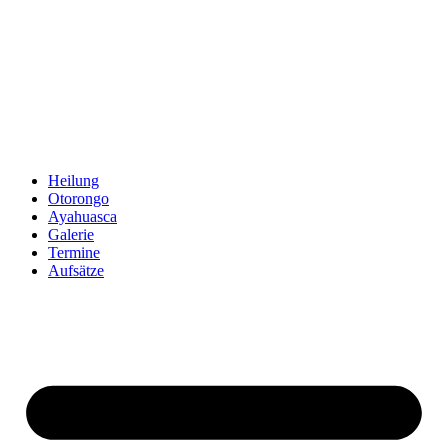
Zum
Inhalt
springen
Heilung
Otorongo
Ayahuasca
Galerie
Termine
Aufsätze