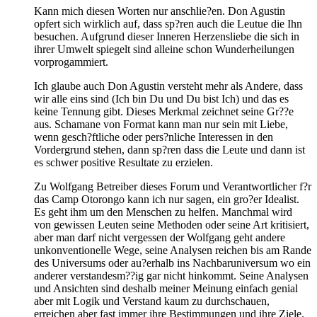
Kann mich diesen Worten nur anschlie?en. Don Agustin
opfert sich wirklich auf, dass sp?ren auch die Leutue die Ihn
besuchen. Aufgrund dieser Inneren Herzensliebe die sich in
ihrer Umwelt spiegelt sind alleine schon Wunderheilungen
vorprogammiert.
Ich glaube auch Don Agustin versteht mehr als Andere, dass
wir alle eins sind (Ich bin Du und Du bist Ich) und das es
keine Tennung gibt. Dieses Merkmal zeichnet seine Gr??e
aus. Schamane von Format kann man nur sein mit Liebe,
wenn gesch?ftliche oder pers?nliche Interessen in den
Vordergrund stehen, dann sp?ren dass die Leute und dann ist
es schwer positive Resultate zu erzielen.
Zu Wolfgang Betreiber dieses Forum und Verantwortlicher f?r
das Camp Otorongo kann ich nur sagen, ein gro?er Idealist.
Es geht ihm um den Menschen zu helfen. Manchmal wird
von gewissen Leuten seine Methoden oder seine Art kritisiert,
aber man darf nicht vergessen der Wolfgang geht andere
unkonventionelle Wege, seine Analysen reichen bis am Rande
des Universums oder au?erhalb ins Nachbaruniversum wo ein
anderer verstandesm??ig gar nicht hinkommt. Seine Analysen
und Ansichten sind deshalb meiner Meinung einfach genial
aber mit Logik und Verstand kaum zu durchschauen,
erreichen aber fast immer ihre Bestimmungen und ihre Ziele.