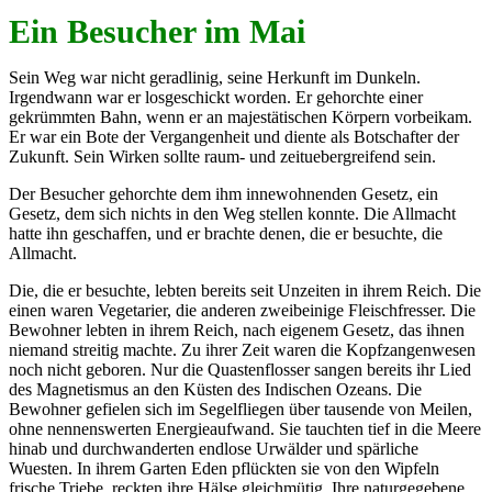
Ein Besucher im Mai
Sein Weg war nicht geradlinig, seine Herkunft im Dunkeln.
Irgendwann war er losgeschickt worden. Er gehorchte einer
gekrümmten Bahn, wenn er an majestätischen Körpern vorbeikam.
Er war ein Bote der Vergangenheit und diente als Botschafter der
Zukunft. Sein Wirken sollte raum- und zeituebergreifend sein.
Der Besucher gehorchte dem ihm innewohnenden Gesetz, ein
Gesetz, dem sich nichts in den Weg stellen konnte. Die Allmacht
hatte ihn geschaffen, und er brachte denen, die er besuchte, die
Allmacht.
Die, die er besuchte, lebten bereits seit Unzeiten in ihrem Reich. Die
einen waren Vegetarier, die anderen zweibeinige Fleischfresser. Die
Bewohner lebten in ihrem Reich, nach eigenem Gesetz, das ihnen
niemand streitig machte. Zu ihrer Zeit waren die Kopfzangenwesen
noch nicht geboren. Nur die Quastenflosser sangen bereits ihr Lied
des Magnetismus an den Küsten des Indischen Ozeans. Die
Bewohner gefielen sich im Segelfliegen über tausende von Meilen,
ohne nennenswerten Energieaufwand. Sie tauchten tief in die Meere
hinab und durchwanderten endlose Urwälder und spärliche
Wuesten. In ihrem Garten Eden pflückten sie von den Wipfeln
frische Triebe, reckten ihre Hälse gleichmütig. Ihre naturgegebene