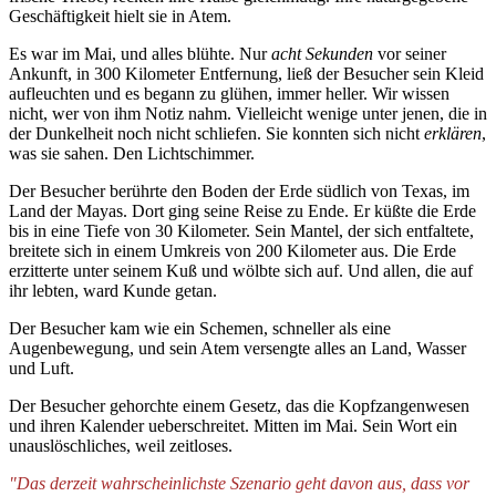
Geschäftigkeit hielt sie in Atem.
Es war im Mai, und alles blühte. Nur
acht Sekunden
vor seiner
Ankunft, in 300 Kilometer Entfernung, ließ der Besucher sein Kleid
aufleuchten und es begann zu glühen, immer heller. Wir wissen
nicht, wer von ihm Notiz nahm. Vielleicht wenige unter jenen, die in
der Dunkelheit noch nicht schliefen. Sie konnten sich nicht
erklären
,
was sie sahen. Den Lichtschimmer.
Der Besucher berührte den Boden der Erde südlich von Texas, im
Land der Mayas. Dort ging seine Reise zu Ende. Er küßte die Erde
bis in eine Tiefe von 30 Kilometer. Sein Mantel, der sich entfaltete,
breitete sich in einem Umkreis von 200 Kilometer aus. Die Erde
erzitterte unter seinem Kuß und wölbte sich auf. Und allen, die auf
ihr lebten, ward Kunde getan.
Der Besucher kam wie ein Schemen, schneller als eine
Augenbewegung, und sein Atem versengte alles an Land, Wasser
und Luft.
Der Besucher gehorchte einem Gesetz, das die Kopfzangenwesen
und ihren Kalender ueberschreitet. Mitten im Mai. Sein Wort ein
unauslöschliches, weil zeitloses.
"Das derzeit wahrscheinlichste Szenario geht davon aus, dass vor