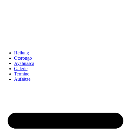
Zum
Inhalt
springen
Heilung
Otorongo
Ayahuasca
Galerie
Termine
Aufsätze