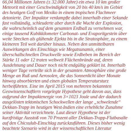
66,04 Millionen Jahren (± 32.000 Jahre) ein etwa 10 km großer
Meteorit mit einer Geschwindigkeit von 20 bis 40 km/s im Gebiet
des heutigen Golf von Mexiko in einem tropischen Flachmeer
detonierte. Der Impaktor verdampfte dabei innerhalb einer Sekunde
fast vollständig, schleuderte aber durch die Wucht der Explosion,
die wahrscheinlich auf dem gesamten Erdball zu vernehmen war,
einige tausend Kubikkilometer Carbonat- und Evaporitgestein über
weite Strecken als glühende Ejekta bis in die Stratosphäre, zu einem
kleineren Teil weit darüber hinaus. Neben den unmittelbaren
Auswirkungen des Einschlags wie Megatsunamis, einer
überschallschnellen Druckwelle sowie Erdbeben im Bereich der
Stärke 11 oder 12 traten weltweit Flächenbrände auf, deren
Ausdehnung und Dauer noch nicht endgültig geklärt ist. Innerhalb
weniger Tage verteilte sich in der gesamten Atmosphäre eine große
Menge an Ruß und Aerosolen, die das Sonnenlicht über Monate
hinweg absorbierten und einen globalen Temperatursturz
herbeiführten. Eine im April 2015 von mehreren bekannten
Geowissenschaftlern vorgelegte Hypothese geht davon aus, dass
aufgrund der Impaktenergie von 3×1023 Joule und der dadurch
ausgelösten tektonischen Schockwellen der lange „schwelende“
Dekkan-Trapp im heutigen West-Indien eine erhebliche Zunahme
seiner Aktivität verzeichnete. Laut dieser Hypothese ist der
kurzfristige Ausstoß von 70 Prozent aller Dekkan-Trapp-Flutbasalte
auf den Chicxulub-Einschlag zurückzuführen. Dieses bisher wenig
beachtete Szenario wird in der wissenschaftlichen Literatur