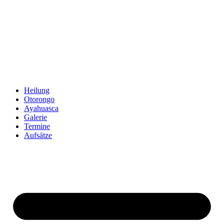
Zum
Inhalt
springen
Heilung
Otorongo
Ayahuasca
Galerie
Termine
Aufsätze