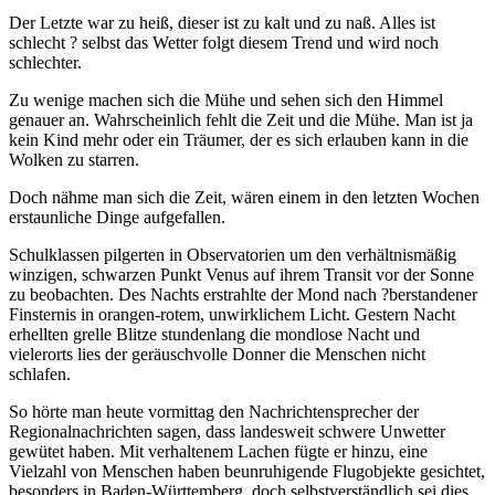
Der Letzte war zu heiß, dieser ist zu kalt und zu naß. Alles ist
schlecht ? selbst das Wetter folgt diesem Trend und wird noch
schlechter.
Zu wenige machen sich die Mühe und sehen sich den Himmel
genauer an. Wahrscheinlich fehlt die Zeit und die Mühe. Man ist ja
kein Kind mehr oder ein Träumer, der es sich erlauben kann in die
Wolken zu starren.
Doch nähme man sich die Zeit, wären einem in den letzten Wochen
erstaunliche Dinge aufgefallen.
Schulklassen pilgerten in Observatorien um den verhältnismäßig
winzigen, schwarzen Punkt Venus auf ihrem Transit vor der Sonne
zu beobachten. Des Nachts erstrahlte der Mond nach ?berstandener
Finsternis in orangen-rotem, unwirklichem Licht. Gestern Nacht
erhellten grelle Blitze stundenlang die mondlose Nacht und
vielerorts lies der geräuschvolle Donner die Menschen nicht
schlafen.
So hörte man heute vormittag den Nachrichtensprecher der
Regionalnachrichten sagen, dass landesweit schwere Unwetter
gewütet haben. Mit verhaltenem Lachen fügte er hinzu, eine
Vielzahl von Menschen haben beunruhigende Flugobjekte gesichtet,
besonders in Baden-Württemberg, doch selbstverständlich sei dies