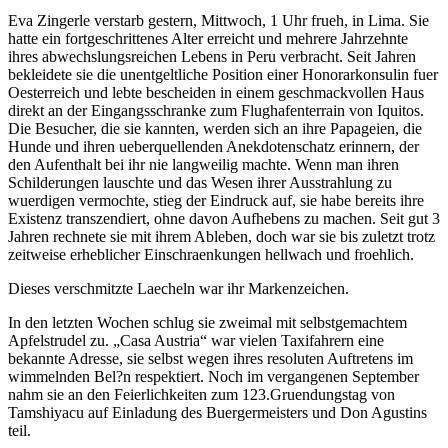
Eva Zingerle verstarb gestern, Mittwoch, 1 Uhr frueh, in Lima. Sie
hatte ein fortgeschrittenes Alter erreicht und mehrere Jahrzehnte
ihres abwechslungsreichen Lebens in Peru verbracht. Seit Jahren
bekleidete sie die unentgeltliche Position einer Honorarkonsulin fuer
Oesterreich und lebte bescheiden in einem geschmackvollen Haus
direkt an der Eingangsschranke zum Flughafenterrain von Iquitos.
Die Besucher, die sie kannten, werden sich an ihre Papageien, die
Hunde und ihren ueberquellenden Anekdotenschatz erinnern, der
den Aufenthalt bei ihr nie langweilig machte. Wenn man ihren
Schilderungen lauschte und das Wesen ihrer Ausstrahlung zu
wuerdigen vermochte, stieg der Eindruck auf, sie habe bereits ihre
Existenz transzendiert, ohne davon Aufhebens zu machen. Seit gut 3
Jahren rechnete sie mit ihrem Ableben, doch war sie bis zuletzt trotz
zeitweise erheblicher Einschraenkungen hellwach und froehlich.
Dieses verschmitzte Laecheln war ihr Markenzeichen.
In den letzten Wochen schlug sie zweimal mit selbstgemachtem
Apfelstrudel zu. „Casa Austria“ war vielen Taxifahrern eine
bekannte Adresse, sie selbst wegen ihres resoluten Auftretens im
wimmelnden Bel?n respektiert. Noch im vergangenen September
nahm sie an den Feierlichkeiten zum 123.Gruendungstag von
Tamshiyacu auf Einladung des Buergermeisters und Don Agustins
teil.