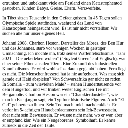
ertrunken und unbekannt viele am Festland einen Katastrophentod
gestorben. Kinder, Babys, Greise, Eltern, Verzweifelte.
In Tibet sitzen Tausende in den Gefaengnissen. In 45 Tagen sollen
Olympische Spiele stattfinden, waehrend das Land von
Katastrophen heimgesucht wird. Es ist mir nicht vorstellbar. Wir
suchen alle nur unser eigenes Heil.
Johanni 2008. Charlton Heston, Darsteller des Moses, des Ben Hur
und des Johannes, starb vor wenigen Wochen in geistiger
Umnachtung. Ich mochte ihn, trotz seines Waffenfetischismus. "Jahr
2021 – Die ueberleben wollen" ("Soylent Green" auf Englisch), war
einer seiner Filme aus den 70ern. Eine Zukunft des industriellen
Kannibalismus. Er wird wohl selbst daran geglaubt haben. Fern liegt
es nicht. Die Menschenfresserei hat ja nie aufgehoert. Was mag sich
gerade auf Haiti abspielen? Von Schwarzafrika gar nicht zu reden.
In Somalia – zum wievielten Male? – stehen Hunderttausende vor
dem Hungertod, und wir trinken weiter Englischen Tee mit
Bergamotte. Charlton Heston war ein "Charakterdarsteller", wie
man im Fachjargon sagt, ein Typ fuer historische Figuren. Auch "El
Cid" gehoerte zu ihnen. Sein Tod macht mich nachdenklich. Er
verlor im 5-jaehrigen Hinueberdaemmern sein Ich-Bewusstsein,
aber nicht sein Bewusstsein. Er wusste nicht mehr, wo er war, aber
er empfand klar. Wie ein Neugeborenes. Symbolhaft. Er kehrte
zurueck in die Zeit der Taufe.