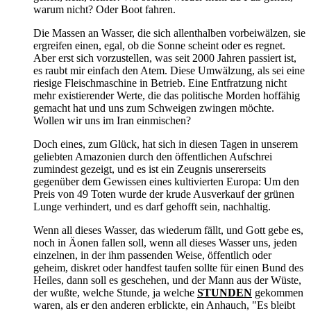
warum nicht? Oder Boot fahren.
Die Massen an Wasser, die sich allenthalben vorbeiwälzen, sie
ergreifen einen, egal, ob die Sonne scheint oder es regnet.
Aber erst sich vorzustellen, was seit 2000 Jahren passiert ist,
es raubt mir einfach den Atem. Diese Umwälzung, als sei eine
riesige Fleischmaschine in Betrieb. Eine Entfratzung nicht
mehr existierender Werte, die das politische Morden hoffähig
gemacht hat und uns zum Schweigen zwingen möchte.
Wollen wir uns im Iran einmischen?
Doch eines, zum Glück, hat sich in diesen Tagen in unserem
geliebten Amazonien durch den öffentlichen Aufschrei
zumindest gezeigt, und es ist ein Zeugnis unsererseits
gegenüber dem Gewissen eines kultivierten Europa: Um den
Preis von 49 Toten wurde der krude Ausverkauf der grünen
Lunge verhindert, und es darf gehofft sein, nachhaltig.
Wenn all dieses Wasser, das wiederum fällt, und Gott gebe es,
noch in Äonen fallen soll, wenn all dieses Wasser uns, jeden
einzelnen, in der ihm passenden Weise, öffentlich oder
geheim, diskret oder handfest taufen sollte für einen Bund des
Heiles, dann soll es geschehen, und der Mann aus der Wüste,
der wußte, welche Stunde, ja welche
STUNDEN
gekommen
waren, als er den anderen erblickte, ein Anhauch, "Es bleibt