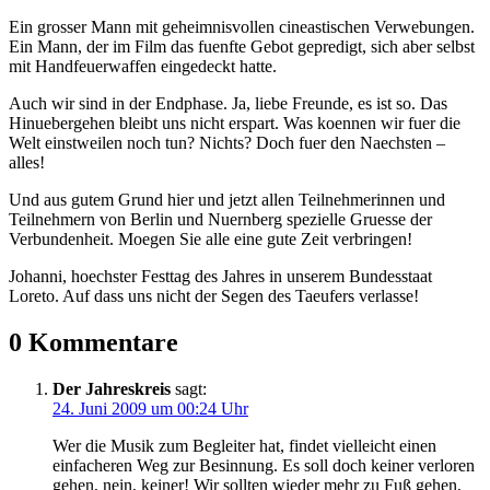
Ein grosser Mann mit geheimnisvollen cineastischen Verwebungen.
Ein Mann, der im Film das fuenfte Gebot gepredigt, sich aber selbst
mit Handfeuerwaffen eingedeckt hatte.
Auch wir sind in der Endphase. Ja, liebe Freunde, es ist so. Das
Hinuebergehen bleibt uns nicht erspart. Was koennen wir fuer die
Welt einstweilen noch tun? Nichts? Doch fuer den Naechsten –
alles!
Und aus gutem Grund hier und jetzt allen Teilnehmerinnen und
Teilnehmern von Berlin und Nuernberg spezielle Gruesse der
Verbundenheit. Moegen Sie alle eine gute Zeit verbringen!
Johanni, hoechster Festtag des Jahres in unserem Bundesstaat
Loreto. Auf dass uns nicht der Segen des Taeufers verlasse!
0 Kommentare
Der Jahreskreis
sagt:
24. Juni 2009 um 00:24 Uhr
Wer die Musik zum Begleiter hat, findet vielleicht einen
einfacheren Weg zur Besinnung. Es soll doch keiner verloren
gehen, nein, keiner! Wir sollten wieder mehr zu Fuß gehen,