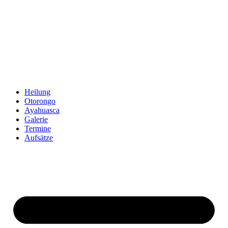
Zum
Inhalt
springen
Heilung
Otorongo
Ayahuasca
Galerie
Termine
Aufsätze