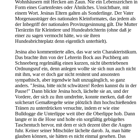
Wohnhäusern mit Hecken am Zaun. Nie ein Lebenszeichen in
Form eines Gartenfestes oder Ähnliches. Unsichtbare, mit
einem Wort. Jesinas Eltern galten als Sonderlinge. Der Vater
Morgenausträger des nationalen Kleinformates, das jedem als
der Inbegriff der nationalen Provinzgesinnung gilt. Die Mutter
Tierärztin für Kleintiere und Hundeabrichterin (ohne daß je
einer zu sagen vermocht hätte, wo sie ihren
Hundeabrichteplatz denn eigentlich unterhielt).
Jesina also kommentierte alles, das war sein Charakteristikum.
Das brachte ihm von der Lehrerin Bock aus Puchberg am
Schneeberg regelmäßig einen kurzen, nicht übertriebenen
Ordnungsruf ein, denn anlegen wollte sie sich nun auch nicht
mit ihm, war er doch gar nicht renitent und ansonsten
sympathisch, aber irgendwie halt unzugänglich, so ganz
anders. "Jesina, bitte nicht schwätzen! Reden kannst du in der
Pause!" Dann blickte Jesina hoch, lächelte sie an, und der
Vordere, der sich zu ihm umdrehte, konnte merken, daß der
solcherart Gemaßregelte seine plötzlich ihm hochschießenden
Tränen zu unterdrücken versuchte, indem er wie eine
Bulldogge die Unterlippe weit über die Oberlippe hob. Dann
langte er in die Hose und holte ein sorgfältig gebügeltes
Taschentuch hervor, mit dem er sich dezent über die Augen
fuhr. Keiner seiner Mitschüler lächelte darob. Ja, man hätte
glauben können, sie hätten es nicht einmal gesehen. Das