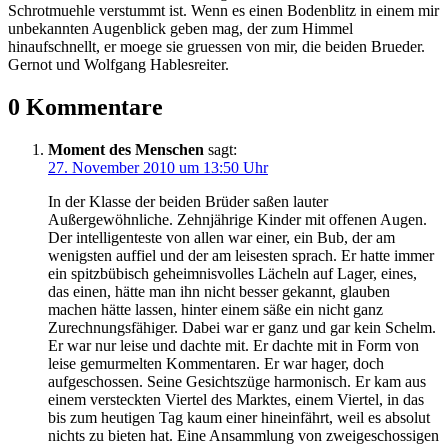
Schrotmuehle verstummt ist. Wenn es einen Bodenblitz in einem mir
unbekannten Augenblick geben mag, der zum Himmel
hinaufschnellt, er moege sie gruessen von mir, die beiden Brueder.
Gernot und Wolfgang Hablesreiter.
0 Kommentare
Moment des Menschen
sagt:
27. November 2010 um 13:50 Uhr
In der Klasse der beiden Brüder saßen lauter
Außergewöhnliche. Zehnjährige Kinder mit offenen Augen.
Der intelligenteste von allen war einer, ein Bub, der am
wenigsten auffiel und der am leisesten sprach. Er hatte immer
ein spitzbübisch geheimnisvolles Lächeln auf Lager, eines,
das einen, hätte man ihn nicht besser gekannt, glauben
machen hätte lassen, hinter einem säße ein nicht ganz
Zurechnungsfähiger. Dabei war er ganz und gar kein Schelm.
Er war nur leise und dachte mit. Er dachte mit in Form von
leise gemurmelten Kommentaren. Er war hager, doch
aufgeschossen. Seine Gesichtszüge harmonisch. Er kam aus
einem versteckten Viertel des Marktes, einem Viertel, in das
bis zum heutigen Tag kaum einer hineinfährt, weil es absolut
nichts zu bieten hat. Eine Ansammlung von zweigeschossigen