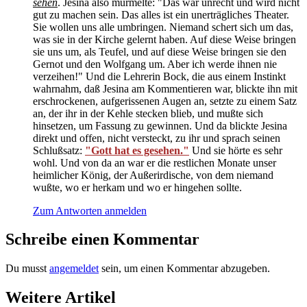
sehen
. Jesina also murmelte: "Das war unrecht und wird nicht
gut zu machen sein. Das alles ist ein unerträgliches Theater.
Sie wollen uns alle umbringen. Niemand schert sich um das,
was sie in der Kirche gelernt haben. Auf diese Weise bringen
sie uns um, als Teufel, und auf diese Weise bringen sie den
Gernot und den Wolfgang um. Aber ich werde ihnen nie
verzeihen!" Und die Lehrerin Bock, die aus einem Instinkt
wahrnahm, daß Jesina am Kommentieren war, blickte ihn mit
erschrockenen, aufgerissenen Augen an, setzte zu einem Satz
an, der ihr in der Kehle stecken blieb, und mußte sich
hinsetzen, um Fassung zu gewinnen. Und da blickte Jesina
direkt und offen, nicht versteckt, zu ihr und sprach seinen
Schlußsatz:
"Gott hat es gesehen."
Und sie hörte es sehr
wohl. Und von da an war er die restlichen Monate unser
heimlicher König, der Außerirdische, von dem niemand
wußte, wo er herkam und wo er hingehen sollte.
Zum Antworten anmelden
Schreibe einen Kommentar
Du musst
angemeldet
sein, um einen Kommentar abzugeben.
Weitere Artikel