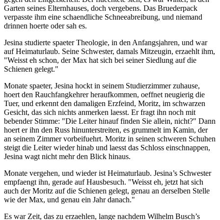
Garten seines Elternhauses, doch vergebens. Das Bruederpack
verpasste ihm eine schaendliche Schneeabreibung, und niemand
drinnen hoerte oder sah es.
Jesina studierte spaeter Theologie, in den Anfangsjahren, und war
auf Heimaturlaub. Seine Schwester, damals Mitzeugin, erzaehlt ihm,
"Weisst eh schon, der Max hat sich bei seiner Siedlung auf die
Schienen gelegt."
Monate spaeter, Jesina hockt in seinem Studierzimmer zuhause,
hoert den Rauchfangkehrer heraufkommen, oeffnet neugierig die
Tuer, und erkennt den damaligen Erzfeind, Moritz, im schwarzen
Gesicht, das sich nichts anmerken laesst. Er fragt ihn noch mit
bebender Stimme: "Die Leiter hinauf finden Sie allein, nicht?" Dann
hoert er ihn den Russ hinunterstreiten, es grummelt im Kamin, der
an seinem Zimmer vorbeifuehrt. Moritz in seinen schweren Schuhen
steigt die Leiter wieder hinab und laesst das Schloss einschnappen,
Jesina wagt nicht mehr den Blick hinaus.
Monate vergehen, und wieder ist Heimaturlaub. Jesina’s Schwester
empfaengt ihn, gerade auf Hausbesuch. "Weisst eh, jetzt hat sich
auch der Moritz auf die Schienen gelegt, genau an derselben Stelle
wie der Max, und genau ein Jahr danach."
Es war Zeit, das zu erzaehlen, lange nachdem Wilhelm Busch’s