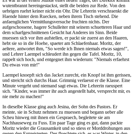
Es war in der ersten Stunde eines neuen Tages, der Direktor kommt
wutentbrannt hereingestackst, stellt die beiden zur Rede. Von den
uebrigen ruehrt keiner nicht ein Ohr. Die Lehrerin verschraenkt die
Haende hinter dem Ruecken, neben ihrem Tisch stehend. Die
anfaenglichen Vermittlungsversuche fruchten nichts. Der
aufgeschossene, hagere Schulleiter mit seinem schuetteren Haar und
dem scharfgeschnittenen Gesicht hat Anderes im Sinn. Beide
muessen sich vor ihm aufstellen, er packt sie zuerst an den Haaren,
hebt sie so in die Hoehe, spaeter am Schlaefenhaar. Moritz, der
aeltere, antwortet ihm, "So werde ich Ihnen niemals etwas sagen!",
und Lehrer Laempel schleudert ihn gegen die Tafel. Moritz, 10,
rappelt sich hoch, und entgegnet ihm wiederum: "Niemals erfaehrst
Du etwas von mir!"
Laempel knoepft sich das Jacket zurecht, ein Knopf ist ihm gerissen,
und streicht sich durchs Haar. Grimmig verlaesst er die Klasse. Eine
Minute vergeht und niemand sagt etwas. Die Lehrerin raeuspert
sich. "Kinder, was immer ihr auch angestellt habt, versprecht mir, es
nie mehr zu machen!"
In dieselbe Klasse ging auch Jesina, der Sohn des Pastors. Er
meinte, sie in Schutz nehmen zu muessen und begann ueber alle
Scheu hinweg mit ihnen ein Gespraech, begleitete sie am
Nachhauseweg zu Fuss. Ein paar Tage ging es gut, dann packte
Moritz wieder die Grausamkeit und so stiess er Morddrohungen aus
gegen den Entgeisterten. Der fluechtete sich, es war Winter, in den