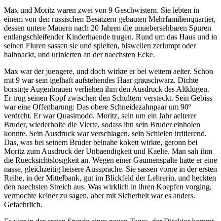
Max und Moritz waren zwei von 9 Geschwistern. Sie lebten in
einem von den russischen Besatzern gebauten Mehrfamilienquartier,
dessen untere Mauern nach 20 Jahren die unuebersehbaren Spuren
entlangschleifender Kinderhaende trugen. Rund um das Haus und in
seinen Fluren sassen sie und spielten, bisweilen zerlumpt oder
halbnackt, und urinierten an der naechsten Ecke.
Max war der juengere, und doch wirkte er bei weitem aelter. Schon
mit 9 war sein igelhaft aufstehendes Haar grauschwarz. Dichte
borstige Augenbrauen verliehen ihm den Ausdruck des Altklugen.
Er trug seinen Kopf zwischen den Schultern versteckt. Sein Gebiss
war eine Offenbarung: Das obere Schneidezahnpaar um 90º
verdreht. Er war Quasimodo. Moritz, sein um ein Jahr aelterer
Bruder, wiederholte die Vierte, sodass ihn sein Bruder einholen
konnte. Sein Ausdruck war verschlagen, sein Schielen irritierend.
Das, was bei seinem Bruder beinahe kokett wirkte, geronn bei
Moritz zum Ausdruck der Unbaendigkeit und Kaelte. Man sah ihm
die Ruecksichtslosigkeit an. Wegen einer Gaumenspalte hatte er eine
nasse, gleichzeitig heisere Aussprache. Sie sassen vorne in der ersten
Reihe, in der Mittelbank, gut im Blickfeld der Lehrerin, und heckten
den naechsten Streich aus. Was wirklich in ihren Koepfen vorging,
vermochte keiner zu sagen, aber mit Sicherheit war es anders.
Gefaehrlich.