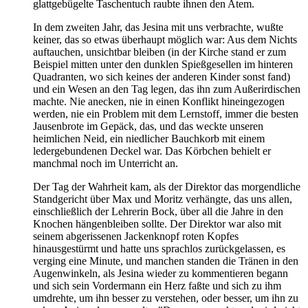
glattgebügelte Taschentuch raubte ihnen den Atem.
In dem zweiten Jahr, das Jesina mit uns verbrachte, wußte
keiner, das so etwas überhaupt möglich war: Aus dem Nichts
auftauchen, unsichtbar bleiben (in der Kirche stand er zum
Beispiel mitten unter den dunklen Spießgesellen im hinteren
Quadranten, wo sich keines der anderen Kinder sonst fand)
und ein Wesen an den Tag legen, das ihn zum Außerirdischen
machte. Nie anecken, nie in einen Konflikt hineingezogen
werden, nie ein Problem mit dem Lernstoff, immer die besten
Jausenbrote im Gepäck, das, und das weckte unseren
heimlichen Neid, ein niedlicher Bauchkorb mit einem
ledergebundenen Deckel war. Das Körbchen behielt er
manchmal noch im Unterricht an.
Der Tag der Wahrheit kam, als der Direktor das morgendliche
Standgericht über Max und Moritz verhängte, das uns allen,
einschließlich der Lehrerin Bock, über all die Jahre in den
Knochen hängenbleiben sollte. Der Direktor war also mit
seinem abgerissenen Jackenknopf roten Kopfes
hinausgestürmt und hatte uns sprachlos zurückgelassen, es
verging eine Minute, und manchen standen die Tränen in den
Augenwinkeln, als Jesina wieder zu kommentieren begann
und sich sein Vordermann ein Herz faßte und sich zu ihm
umdrehte, um ihn besser zu verstehen, oder besser, um ihn zu