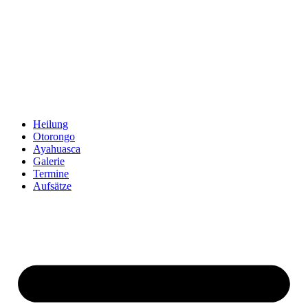
Zum
Inhalt
springen
Heilung
Otorongo
Ayahuasca
Galerie
Termine
Aufsätze