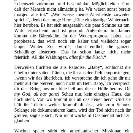
Lebenszeit zukommt, und beschränkte Möglichkeiten. Gut,
daß der Mensch nicht allmächtig ist. Wir wären sonst bereits
morgen alle tot.“ „Wie weise meine Allerliebste zuweilen
spricht“, denkt der junge Herr. „Eine einzigartige Winternacht
hier heroben. Es hat sich ausgezahlt, die paar Schritte zu tun.
Wirkt erfrischend und ist gesund. Außerdem: Im Jänner
kommt die Bärenkälte. In der Wetterprognose haben sie
prophezeit, das wird noch ein kalter und vielleicht sogar
langer Winter. Zeit wird’s, damit endlich die ganzen
Schädlinge absterben. Das ist schon lange nicht mehr
feierlich. All die Waldungen,
alles für die Fisch
.“
Derweilen flüchten sie aus Paradise. „Baby“, schluchzt die
Chefin unter satten Tränen, die ihr aus der Tiefe emporsteigen,
„wenn wir das überleben, ich verspreche dir, ich gehe dir nie
mehr auf die Nerven, auch nicht im Bett. Baby, ich versprech
dir das. Bring uns nur bitte heil aus dieser Hölle heraus.
Oh
my God, all has gone!
Schau nur, kein einziges Haus, das
noch steht. Von wo kommt nur all das Feuer her?“ Und sie
hält ihr Telefon weiter krampfhaft fest, wie zum Schutz.
Solange sie dokumentieren kann, wird der Tod nicht nach ihr
greifen, sagt sie sich. Nur nicht wackeln! Das hier ist nicht zu
glauben!
Wochen später stirbt ein amerikanischer Missionar, ein