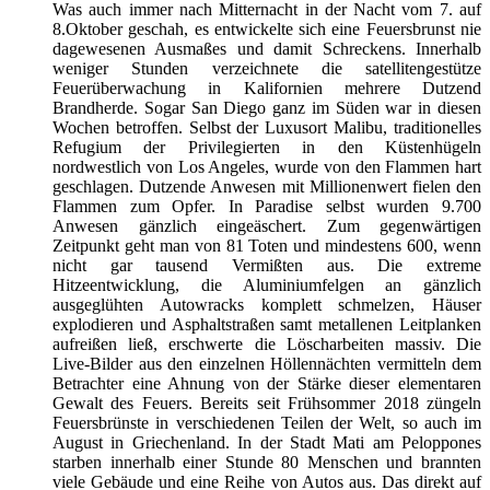
Was auch immer nach Mitternacht in der Nacht vom 7. auf
8.Oktober geschah, es entwickelte sich eine Feuersbrunst nie
dagewesenen Ausmaßes und damit Schreckens. Innerhalb
weniger Stunden verzeichnete die satellitengestütze
Feuerüberwachung in Kalifornien mehrere Dutzend
Brandherde. Sogar San Diego ganz im Süden war in diesen
Wochen betroffen. Selbst der Luxusort Malibu, traditionelles
Refugium der Privilegierten in den Küstenhügeln
nordwestlich von Los Angeles, wurde von den Flammen hart
geschlagen. Dutzende Anwesen mit Millionenwert fielen den
Flammen zum Opfer. In Paradise selbst wurden 9.700
Anwesen gänzlich eingeäschert. Zum gegenwärtigen
Zeitpunkt geht man von 81 Toten und mindestens 600, wenn
nicht gar tausend Vermißten aus. Die extreme
Hitzeentwicklung, die Aluminiumfelgen an gänzlich
ausgeglühten Autowracks komplett schmelzen, Häuser
explodieren und Asphaltstraßen samt metallenen Leitplanken
aufreißen ließ, erschwerte die Löscharbeiten massiv. Die
Live-Bilder aus den einzelnen Höllennächten vermitteln dem
Betrachter eine Ahnung von der Stärke dieser elementaren
Gewalt des Feuers. Bereits seit Frühsommer 2018 züngeln
Feuersbrünste in verschiedenen Teilen der Welt, so auch im
August in Griechenland. In der Stadt Mati am Peloppones
starben innerhalb einer Stunde 80 Menschen und brannten
viele Gebäude und eine Reihe von Autos aus. Das direkt auf