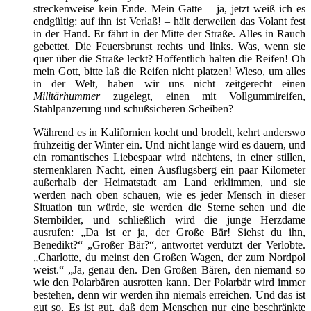
streckenweise kein Ende. Mein Gatte – ja, jetzt weiß ich es
endgültig: auf ihn ist Verlaß! – hält derweilen das Volant fest
in der Hand. Er fährt in der Mitte der Straße. Alles in Rauch
gebettet. Die Feuersbrunst rechts und links. Was, wenn sie
quer über die Straße leckt? Hoffentlich halten die Reifen! Oh
mein Gott, bitte laß die Reifen nicht platzen! Wieso, um alles
in der Welt, haben wir uns nicht zeitgerecht einen
Militärhummer
zugelegt, einen mit Vollgummireifen,
Stahlpanzerung und schußsicheren Scheiben?
Während es in Kalifornien kocht und brodelt, kehrt anderswo
frühzeitig der Winter ein. Und nicht lange wird es dauern, und
ein romantisches Liebespaar wird nächtens, in einer stillen,
sternenklaren Nacht, einen Ausflugsberg ein paar Kilometer
außerhalb der Heimatstadt am Land erklimmen, und sie
werden nach oben schauen, wie es jeder Mensch in dieser
Situation tun würde, sie werden die Sterne sehen und die
Sternbilder, und schließlich wird die junge Herzdame
ausrufen: „Da ist er ja, der Große Bär! Siehst du ihn,
Benedikt?“ „Großer Bär?“, antwortet verdutzt der Verlobte.
„Charlotte, du meinst den Großen Wagen, der zum Nordpol
weist.“ „Ja, genau den. Den Großen Bären, den niemand so
wie den Polarbären ausrotten kann. Der Polarbär wird immer
bestehen, denn wir werden ihn niemals erreichen. Und das ist
gut so. Es ist gut, daß dem Menschen nur eine beschränkte