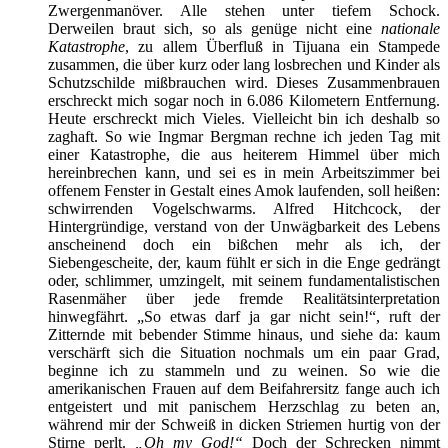
Zwergenmanöver. Alle stehen unter tiefem Schock.
Derweilen braut sich, so als genüge nicht eine
nationale
Katastrophe
, zu allem Überfluß in Tijuana ein Stampede
zusammen, die über kurz oder lang losbrechen und Kinder als
Schutzschilde mißbrauchen wird. Dieses Zusammenbrauen
erschreckt mich sogar noch in 6.086 Kilometern Entfernung.
Heute erschreckt mich Vieles. Vielleicht bin ich deshalb so
zaghaft. So wie Ingmar Bergman rechne ich jeden Tag mit
einer Katastrophe, die aus heiterem Himmel über mich
hereinbrechen kann, und sei es in mein Arbeitszimmer bei
offenem Fenster in Gestalt eines Amok laufenden, soll heißen:
schwirrenden Vogelschwarms. Alfred Hitchcock, der
Hintergründige, verstand von der Unwägbarkeit des Lebens
anscheinend doch ein bißchen mehr als ich, der
Siebengescheite, der, kaum fühlt er sich in die Enge gedrängt
oder, schlimmer, umzingelt, mit seinem fundamentalistischen
Rasenmäher über jede fremde Realitätsinterpretation
hinwegfährt. „So etwas darf ja gar nicht sein!“, ruft der
Zitternde mit bebender Stimme hinaus, und siehe da: kaum
verschärft sich die Situation nochmals um ein paar Grad,
beginne ich zu stammeln und zu weinen. So wie die
amerikanischen Frauen auf dem Beifahrersitz fange auch ich
entgeistert und mit panischem Herzschlag zu beten an,
während mir der Schweiß in dicken Striemen hurtig von der
Stirne perlt.
„Oh my God!“
Doch der Schrecken nimmt