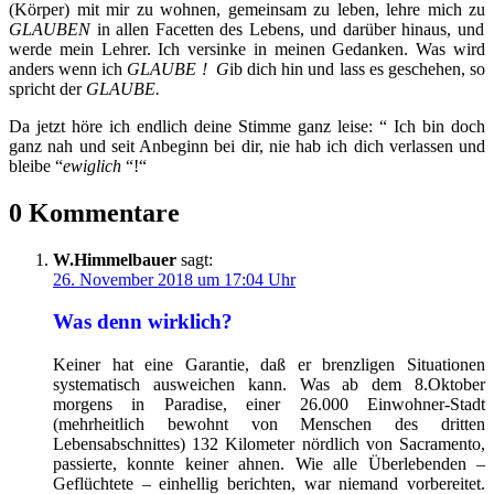
(Körper) mit mir zu wohnen, gemeinsam zu leben, lehre mich zu
GLAUBEN
in allen Facetten des Lebens, und darüber hinaus, und
werde mein Lehrer. Ich versinke in meinen Gedanken. Was wird
anders wenn ich
GLAUBE ! G
ib dich hin und lass es geschehen, so
spricht der
GLAUBE.
Da jetzt höre ich endlich deine Stimme ganz leise: “ Ich bin doch
ganz nah und seit Anbeginn bei dir, nie hab ich dich verlassen und
bleibe “
ewiglich
“!“
0 Kommentare
W.Himmelbauer
sagt:
26. November 2018 um 17:04 Uhr
Was denn wirklich?
Keiner hat eine Garantie, daß er brenzligen Situationen
systematisch ausweichen kann. Was ab dem 8.Oktober
morgens in Paradise, einer 26.000 Einwohner-Stadt
(mehrheitlich bewohnt von Menschen des dritten
Lebensabschnittes) 132 Kilometer nördlich von Sacramento,
passierte, konnte keiner ahnen. Wie alle Überlebenden –
Geflüchtete – einhellig berichten, war niemand vorbereitet.