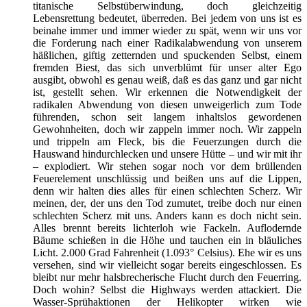
titanische Selbstüberwindung, doch gleichzeitig
Lebensrettung bedeutet, überreden. Bei jedem von uns ist es
beinahe immer und immer wieder zu spät, wenn wir uns vor
die Forderung nach einer Radikalabwendung von unserem
häßlichen, giftig zetternden und spuckenden Selbst, einem
fremden Biest, das sich unverblümt für unser alter Ego
ausgibt, obwohl es genau weiß, daß es das ganz und gar nicht
ist, gestellt sehen. Wir erkennen die Notwendigkeit der
radikalen Abwendung von diesen unweigerlich zum Tode
führenden, schon seit langem inhaltslos gewordenen
Gewohnheiten, doch wir zappeln immer noch. Wir zappeln
und trippeln am Fleck, bis die Feuerzungen durch die
Hauswand hindurchlecken und unsere Hütte – und wir mit ihr
– explodiert. Wir stehen sogar noch vor dem brüllenden
Feuerelement unschlüssig und beißen uns auf die Lippen,
denn wir halten dies alles für einen schlechten Scherz. Wir
meinen, der, der uns den Tod zumutet, treibe doch nur einen
schlechten Scherz mit uns. Anders kann es doch nicht sein.
Alles brennt bereits lichterloh wie Fackeln. Auflodernde
Bäume schießen in die Höhe und tauchen ein in bläuliches
Licht. 2.000 Grad Fahrenheit (1.093° Celsius). Ehe wir es uns
versehen, sind wir vielleicht sogar bereits eingeschlossen. Es
bleibt nur mehr halsbrecherische Flucht durch den Feuerring.
Doch wohin? Selbst die Highways werden attackiert. Die
Wasser-Sprühaktionen der Helikopter wirken wie