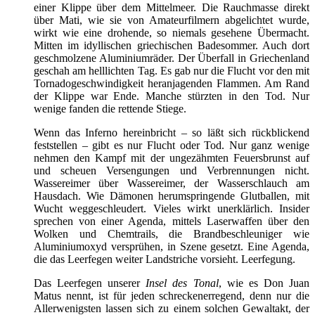
einer Klippe über dem Mittelmeer. Die Rauchmasse direkt
über Mati, wie sie von Amateurfilmern abgelichtet wurde,
wirkt wie eine drohende, so niemals gesehene Übermacht.
Mitten im idyllischen griechischen Badesommer. Auch dort
geschmolzene Aluminiumräder. Der Überfall in Griechenland
geschah am helllichten Tag. Es gab nur die Flucht vor den mit
Tornadogeschwindigkeit heranjagenden Flammen. Am Rand
der Klippe war Ende. Manche stürzten in den Tod. Nur
wenige fanden die rettende Stiege.
Wenn das Inferno hereinbricht – so läßt sich rückblickend
feststellen – gibt es nur Flucht oder Tod. Nur ganz wenige
nehmen den Kampf mit der ungezähmten Feuersbrunst auf
und scheuen Versengungen und Verbrennungen nicht.
Wassereimer über Wassereimer, der Wasserschlauch am
Hausdach. Wie Dämonen herumspringende Glutballen, mit
Wucht weggeschleudert. Vieles wirkt unerklärlich. Insider
sprechen von einer Agenda, mittels Laserwaffen über den
Wolken und Chemtrails, die Brandbeschleuniger wie
Aluminiumoxyd versprühen, in Szene gesetzt. Eine Agenda,
die das Leerfegen weiter Landstriche vorsieht. Leerfegung.
Das Leerfegen unserer
Insel des Tonal
, wie es Don Juan
Matus nennt, ist für jeden schreckenerregend, denn nur die
Allerwenigsten lassen sich zu einem solchen Gewaltakt, der