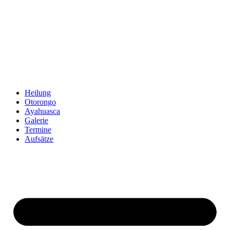
Zum
Inhalt
springen
Heilung
Otorongo
Ayahuasca
Galerie
Termine
Aufsätze