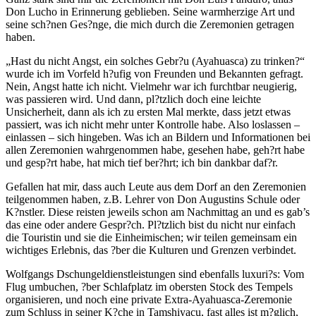
Don Lucho in Erinnerung geblieben. Seine warmherzige Art und
seine sch?nen Ges?nge, die mich durch die Zeremonien getragen
haben.
„Hast du nicht Angst, ein solches Gebr?u (Ayahuasca) zu trinken?“
wurde ich im Vorfeld h?ufig von Freunden und Bekannten gefragt.
Nein, Angst hatte ich nicht. Vielmehr war ich furchtbar neugierig,
was passieren wird. Und dann, pl?tzlich doch eine leichte
Unsicherheit, dann als ich zu ersten Mal merkte, dass jetzt etwas
passiert, was ich nicht mehr unter Kontrolle habe. Also loslassen –
einlassen – sich hingeben. Was ich an Bildern und Informationen bei
allen Zeremonien wahrgenommen habe, gesehen habe, geh?rt habe
und gesp?rt habe, hat mich tief ber?hrt; ich bin dankbar daf?r.
Gefallen hat mir, dass auch Leute aus dem Dorf an den Zeremonien
teilgenommen haben, z.B. Lehrer von Don Augustins Schule oder
K?nstler. Diese reisten jeweils schon am Nachmittag an und es gab’s
das eine oder andere Gespr?ch. Pl?tzlich bist du nicht nur einfach
die Touristin und sie die Einheimischen; wir teilen gemeinsam ein
wichtiges Erlebnis, das ?ber die Kulturen und Grenzen verbindet.
Wolfgangs Dschungeldienstleistungen sind ebenfalls luxuri?s: Vom
Flug umbuchen, ?ber Schlafplatz im obersten Stock des Tempels
organisieren, und noch eine private Extra-Ayahuasca-Zeremonie
zum Schluss in seiner K?che in Tamshiyacu, fast alles ist m?glich,