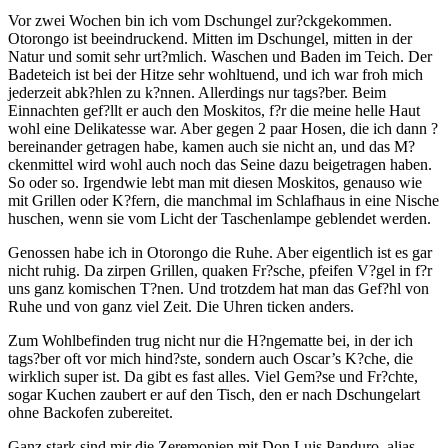
Vor zwei Wochen bin ich vom Dschungel zur?ckgekommen.
Otorongo ist beeindruckend. Mitten im Dschungel, mitten in der
Natur und somit sehr urt?mlich. Waschen und Baden im Teich. Der
Badeteich ist bei der Hitze sehr wohltuend, und ich war froh mich
jederzeit abk?hlen zu k?nnen. Allerdings nur tags?ber. Beim
Einnachten gef?llt er auch den Moskitos, f?r die meine helle Haut
wohl eine Delikatesse war. Aber gegen 2 paar Hosen, die ich dann ?
bereinander getragen habe, kamen auch sie nicht an, und das M?
ckenmittel wird wohl auch noch das Seine dazu beigetragen haben.
So oder so. Irgendwie lebt man mit diesen Moskitos, genauso wie
mit Grillen oder K?fern, die manchmal im Schlafhaus in eine Nische
huschen, wenn sie vom Licht der Taschenlampe geblendet werden.
Genossen habe ich in Otorongo die Ruhe. Aber eigentlich ist es gar
nicht ruhig. Da zirpen Grillen, quaken Fr?sche, pfeifen V?gel in f?r
uns ganz komischen T?nen. Und trotzdem hat man das Gef?hl von
Ruhe und von ganz viel Zeit. Die Uhren ticken anders.
Zum Wohlbefinden trug nicht nur die H?ngematte bei, in der ich
tags?ber oft vor mich hind?ste, sondern auch Oscar’s K?che, die
wirklich super ist. Da gibt es fast alles. Viel Gem?se und Fr?chte,
sogar Kuchen zaubert er auf den Tisch, den er nach Dschungelart
ohne Backofen zubereitet.
Ganz stark sind mir die Zeremonien mit Don Luis Panduro, alias