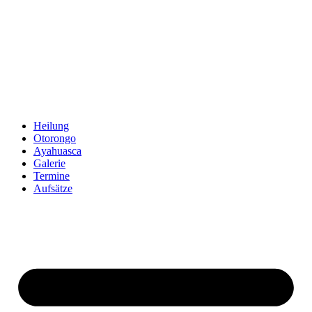
Zum
Inhalt
springen
Heilung
Otorongo
Ayahuasca
Galerie
Termine
Aufsätze