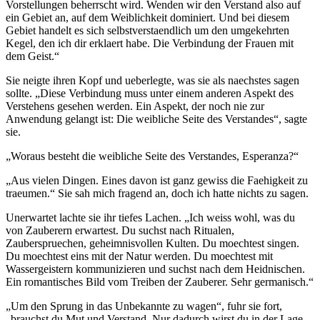
Vorstellungen beherrscht wird. Wenden wir den Verstand also auf
ein Gebiet an, auf dem Weiblichkeit dominiert. Und bei diesem
Gebiet handelt es sich selbstverstaendlich um den umgekehrten
Kegel, den ich dir erklaert habe. Die Verbindung der Frauen mit
dem Geist.“
Sie neigte ihren Kopf und ueberlegte, was sie als naechstes sagen
sollte. „Diese Verbindung muss unter einem anderen Aspekt des
Verstehens gesehen werden. Ein Aspekt, der noch nie zur
Anwendung gelangt ist: Die weibliche Seite des Verstandes“, sagte
sie.
„Woraus besteht die weibliche Seite des Verstandes, Esperanza?“
„Aus vielen Dingen. Eines davon ist ganz gewiss die Faehigkeit zu
traeumen.“ Sie sah mich fragend an, doch ich hatte nichts zu sagen.
Unerwartet lachte sie ihr tiefes Lachen. „Ich weiss wohl, was du
von Zauberern erwartest. Du suchst nach Ritualen,
Zauberspruechen, geheimnisvollen Kulten. Du moechtest singen.
Du moechtest eins mit der Natur werden. Du moechtest mit
Wassergeistern kommunizieren und suchst nach dem Heidnischen.
Ein romantisches Bild vom Treiben der Zauberer. Sehr germanisch.“
„Um den Sprung in das Unbekannte zu wagen“, fuhr sie fort,
„brauchst du Mut und Verstand. Nur dadurch wirst du in der Lage