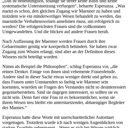
„Das ist bedeutungslos, solange sie ueber keine Basis und keine
systematische Unterstuetzung verfuegen“, beharrte Esperanza. „Was
nuetzt es schon, den gleichen Zugang wie Maenner zu haben und
trotzdem wie ein minderwertiges Wesen behandelt zu werden, das
maennliche Verhaltensweisen annehmen muss, um erfolgreich zu
werden? Die erfolgreichsten Frauen sind die vollkommen
Umgewandelten. Und die blicken auf andere Frauen herab.
Nach Auffassung der Maenner werden Frauen durch ihre
Gebaermutter geistig wie koerperlich behindert. Sie haben zwar
Zugang zum Wissen erlangt, sind aber an der Definition dieses
Wissens nicht beteiligt worden.
Nimm als Beispiel die Philosophen“, schlug Esperanza vor, „die
reinen Denker. Einige von ihnen sind vehemente Frauenfeinde.
Andere sind in dieser Sache etwas weniger direkt und geben zu,
dass Frauen unter Umstaenden so faehig wie Maenner sein
koennten, wuerden sie Fragen des Verstandes nicht so desinteressiert
gegenueberstehen. Sind sie dagegen interessiert, so sollten sie es
nicht sein. Denn fuer eine Frau ist es bekoemmlicher, wenn sie
ihrem Wesen treu bleibt: ein unterstuetzender, abhaengiger Begleiter
des Mannes.“
Esperanza hatte diese Worte mit unerschuetterlicher Autoritaet
vorgetragen. Trotzdem wurde ich nach wenigen Augenblicken von
starken Zweifeln uebermannt. „Wenn es sich bei Wissen wirklich