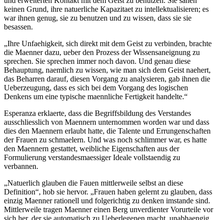
und erweiterten Kontakt mit dem Geist zu benutzen. Sie sahen
keinen Grund, ihre natuerliche Kapazitaet zu intellektualisieren; es
war ihnen genug, sie zu benutzen und zu wissen, dass sie sie
besassen.
„Ihre Unfaehigkeit, sich direkt mit dem Geist zu verbinden, brachte
die Maenner dazu, ueber den Prozess der Wissensaneignung zu
sprechen. Sie sprechen immer noch davon. Und genau diese
Behauptung, naemlich zu wissen, wie man sich dem Geist naehert,
das Beharren darauf, diesen Vorgang zu analysieren, gab ihnen die
Ueberzeugung, dass es sich bei dem Vorgang des logischen
Denkens um eine typische maennliche Fertigkeit handelte.“
Esperanza erklaerte, dass die Begriffsbildung des Verstandes
ausschliesslich von Maennern unternommen worden war und dass
dies den Maennern erlaubt hatte, die Talente und Errungenschaften
der Frauen zu schmaelern. Und was noch schlimmer war, es hatte
den Maennern gestattet, weibliche Eigenschaften aus der
Formulierung verstandesmaessiger Ideale vollstaendig zu
verbannen.
„Natuerlich glauben die Fauen mittlerweile selbst an diese
Definition“, hob sie hervor. „Frauen haben gelernt zu glauben, dass
einzig Maenner rationell und folgerichtig zu denken imstande sind.
Mittlerweile tragen Maenner einen Berg unverdienter Vorurteile vor
sich her, der sie automatisch zu Ueberlegenen macht, unabhaengig