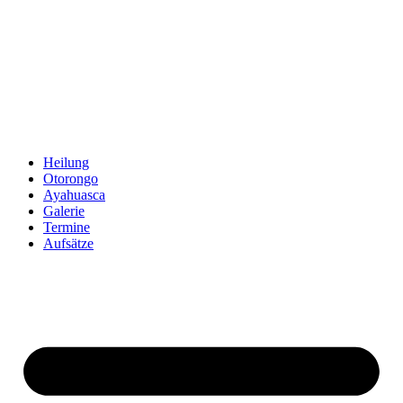
Zum
Inhalt
springen
Heilung
Otorongo
Ayahuasca
Galerie
Termine
Aufsätze