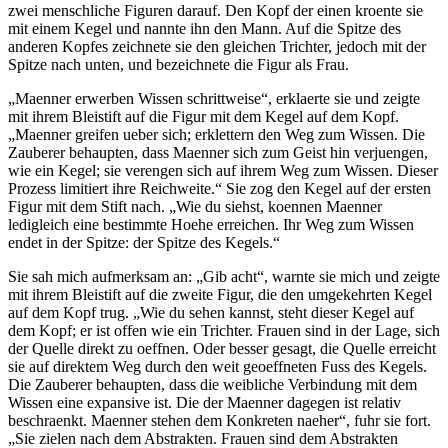
zwei menschliche Figuren darauf. Den Kopf der einen kroente sie
mit einem Kegel und nannte ihn den Mann. Auf die Spitze des
anderen Kopfes zeichnete sie den gleichen Trichter, jedoch mit der
Spitze nach unten, und bezeichnete die Figur als Frau.
„Maenner erwerben Wissen schrittweise“, erklaerte sie und zeigte
mit ihrem Bleistift auf die Figur mit dem Kegel auf dem Kopf.
„Maenner greifen ueber sich; erklettern den Weg zum Wissen. Die
Zauberer behaupten, dass Maenner sich zum Geist hin verjuengen,
wie ein Kegel; sie verengen sich auf ihrem Weg zum Wissen. Dieser
Prozess limitiert ihre Reichweite.“ Sie zog den Kegel auf der ersten
Figur mit dem Stift nach. „Wie du siehst, koennen Maenner
ledigleich eine bestimmte Hoehe erreichen. Ihr Weg zum Wissen
endet in der Spitze: der Spitze des Kegels.“
Sie sah mich aufmerksam an: „Gib acht“, warnte sie mich und zeigte
mit ihrem Bleistift auf die zweite Figur, die den umgekehrten Kegel
auf dem Kopf trug. „Wie du sehen kannst, steht dieser Kegel auf
dem Kopf; er ist offen wie ein Trichter. Frauen sind in der Lage, sich
der Quelle direkt zu oeffnen. Oder besser gesagt, die Quelle erreicht
sie auf direktem Weg durch den weit geoeffneten Fuss des Kegels.
Die Zauberer behaupten, dass die weibliche Verbindung mit dem
Wissen eine expansive ist. Die der Maenner dagegen ist relativ
beschraenkt. Maenner stehen dem Konkreten naeher“, fuhr sie fort.
„Sie zielen nach dem Abstrakten. Frauen sind dem Abstrakten