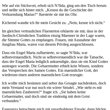
Wie auf ein Stichwort, erhob sich N?lida, ging um den Tisch herum
und stellte sich hinter mich. „Kennst du die Geschichte der
Verkuendung Marias?“ fluesterte sie mir ins Ohr.
Kichernd wandte ich ihr mein Gesicht zu. „Nein, kenne ich nicht.“
Im gleichen vertraulichen Fluesterton erklaerte sie mir, dass in der
Juedisch-Christlichen Tradition einzig Maenner in der Lage waren,
die Stimme Gottes zu empfangen. Frauen, mit Ausnahme der
Jungfrau Maria, waren von diesem Privileg ausgeschlossen.
Dass ein Engel Maria zufluesterte, so sagte N?lida, war
selbstverstaendlich. Nicht so selbstverstaendlich war die Tatsache,
dass der Engel Maria lediglich ankuendigte, dass sie ein Kind Gottes
austragen wuerde. Die Gebaermutter erhielt kein Wissen, sondern
das Versprechen des Samen Gottes. Ein maennlicher Gott, der
wiederum einen anderen maennlichen Gott erzeugte.
Ich wollte mich besinnen und ueber das Gesagte nachdenken, doch
mein Verstand war nur noch ein wirrer Strudel. „Wie steht es mit
maennlichen Zauberern?“ fragte ich. „Sie haben keine
Gebaermutter, und doch sind sie eindeutig mit dem Geist
verbunden.“
Esperanza betrachtete mich mit unverhohlener Freude; dann blickte