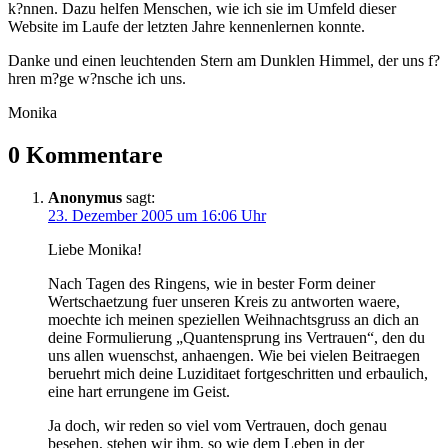
k?nnen. Dazu helfen Menschen, wie ich sie im Umfeld dieser
Website im Laufe der letzten Jahre kennenlernen konnte.
Danke und einen leuchtenden Stern am Dunklen Himmel, der uns f?
hren m?ge w?nsche ich uns.
Monika
0 Kommentare
Anonymus
sagt:
23. Dezember 2005 um 16:06 Uhr
Liebe Monika!
Nach Tagen des Ringens, wie in bester Form deiner
Wertschaetzung fuer unseren Kreis zu antworten waere,
moechte ich meinen speziellen Weihnachtsgruss an dich an
deine Formulierung „Quantensprung ins Vertrauen“, den du
uns allen wuenschst, anhaengen. Wie bei vielen Beitraegen
beruehrt mich deine Luziditaet fortgeschritten und erbaulich,
eine hart errungene im Geist.
Ja doch, wir reden so viel vom Vertrauen, doch genau
besehen, stehen wir ihm, so wie dem Leben in der