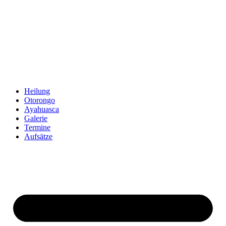
Zum
Inhalt
springen
Heilung
Otorongo
Ayahuasca
Galerie
Termine
Aufsätze