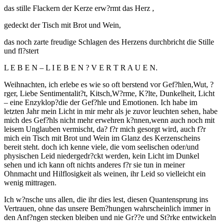
das stille Flackern der Kerze erw?rmt das Herz ,
gedeckt der Tisch mit Brot und Wein,
das noch zarte freudige Schlagen des Herzens durchbricht die Stille
und fl?stert
L E B E N – L I E B E N ? V E R T R A U E N.
Weihnachten, ich erlebe es wie so oft berstend vor Gef?hlen,Wut, ?
rger, Liebe Sentimentalit?t, Kitsch,W?rme, K?lte, Dunkelheit, Licht
– eine Enzyklop?die der Gef?hle und Emotionen. Ich habe im
letzten Jahr mein Licht in mir mehr als je zuvor leuchten sehen, habe
mich des Gef?hls nicht mehr erwehren k?nnen,wenn auch noch mit
leisem Unglauben vermischt, da? f?r mich gesorgt wird, auch f?r
mich ein Tisch mit Brot und Wein im Glanz des Kerzenscheins
bereit steht. doch ich kenne viele, die vom seelischen oder/und
physischen Leid niedergedr?ckt werden, kein Licht im Dunkel
sehen und ich kann oft nichts anderes f?r sie tun in meiner
Ohnmacht und Hilflosigkeit als weinen, ihr Leid so vielleicht ein
wenig mittragen.
Ich w?nsche uns allen, die ihr dies lest, diesen Quantensprung ins
Vertrauen, ohne das unsere Bem?hungen wahrscheinlich immer in
den Anf?ngen stecken bleiben und nie Gr??e und St?rke entwickeln