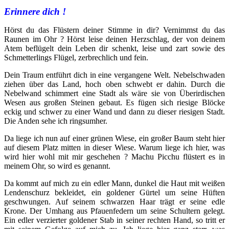
Erinnere dich !
Hörst du das Flüstern deiner Stimme in dir? Vernimmst du das
Raunen im Ohr ? Hörst leise deinen Herzschlag, der von deinem
Atem beflügelt dein Leben dir schenkt, leise und zart sowie des
Schmetterlings Flügel, zerbrechlich und fein.
Dein Traum entführt dich in eine vergangene Welt. Nebelschwaden
ziehen über das Land, hoch oben schwebt er dahin. Durch die
Nebelwand schimmert eine Stadt als wäre sie von Überirdischen
Wesen aus großen Steinen gebaut. Es fügen sich riesige Blöcke
eckig und schwer zu einer Wand und dann zu dieser riesigen Stadt.
Die Anden sehe ich ringsumher.
Da liege ich nun auf einer grünen Wiese, ein großer Baum steht hier
auf diesem Platz mitten in dieser Wiese. Warum liege ich hier, was
wird hier wohl mit mir geschehen ? Machu Picchu flüstert es in
meinem Ohr, so wird es genannt.
Da kommt auf mich zu ein edler Mann, dunkel die Haut mit weißen
Lendenschurz bekleidet, ein goldener Gürtel um seine Hüften
geschwungen. Auf seinem schwarzen Haar trägt er seine edle
Krone. Der Umhang aus Pfauenfedern um seine Schultern gelegt.
Ein edler verzierter goldener Stab in seiner rechten Hand, so tritt er