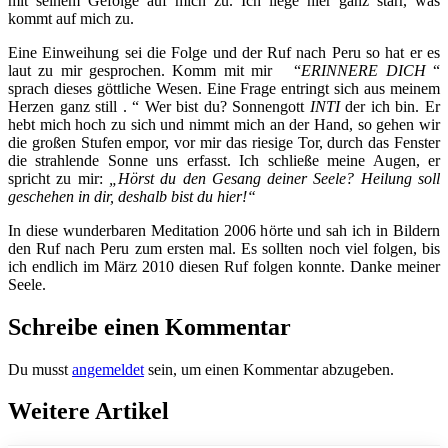
mit seinem Gefolge auf mich zu. Ich liege hier ganz starr, was
kommt auf mich zu.
Eine Einweihung sei die Folge und der Ruf nach Peru so hat er es
laut zu mir gesprochen. Komm mit mir “
ERINNERE DICH
“
sprach dieses göttliche Wesen. Eine Frage entringt sich aus meinem
Herzen ganz still . “ Wer bist du? Sonnengott
INTI
der ich bin. Er
hebt mich hoch zu sich und nimmt mich an der Hand, so gehen wir
die großen Stufen empor, vor mir das riesige Tor, durch das Fenster
die strahlende Sonne uns erfasst. Ich schließe meine Augen, er
spricht zu mir:
„Hörst du den Gesang deiner Seele? Heilung sol
l
geschehen in dir, deshalb bist du hier!“
In diese wunderbaren Meditation 2006 hörte und sah ich in Bildern
den Ruf nach Peru zum ersten mal. Es sollten noch viel folgen, bis
ich endlich im März 2010 diesen Ruf folgen konnte. Danke meiner
Seele.
Schreibe einen Kommentar
Du musst
angemeldet
sein, um einen Kommentar abzugeben.
Weitere Artikel