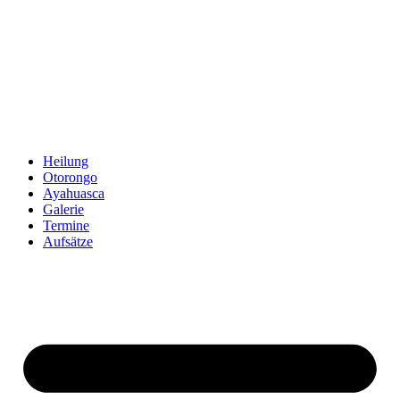
Zum
Inhalt
springen
Heilung
Otorongo
Ayahuasca
Galerie
Termine
Aufsätze